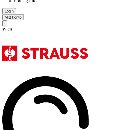
Företag Info
Login
Mitt konto
sv
en