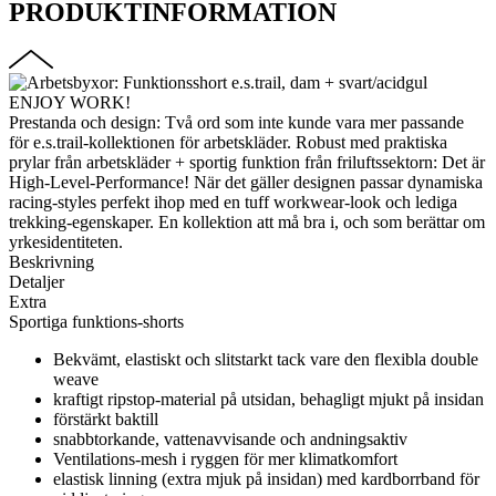
PRODUKTINFORMATION
ENJOY WORK!
Prestanda och design: Två ord som inte kunde vara mer passande
för e.s.trail-kollektionen för arbetskläder. Robust med praktiska
prylar från arbetskläder + sportig funktion från friluftssektorn: Det är
High-Level-Performance! När det gäller designen passar dynamiska
racing-styles perfekt ihop med en tuff workwear-look och lediga
trekking-egenskaper. En kollektion att må bra i, och som berättar om
yrkesidentiteten.
Beskrivning
Detaljer
Extra
Sportiga funktions-shorts
Bekvämt, elastiskt och slitstarkt tack vare den flexibla double
weave
kraftigt ripstop-material på utsidan, behagligt mjukt på insidan
förstärkt baktill
snabbtorkande, vattenavvisande och andningsaktiv
Ventilations-mesh i ryggen för mer klimatkomfort
elastisk linning (extra mjuk på insidan) med kardborrband för