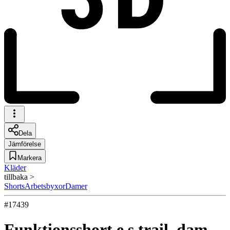
Dela
Jämförelse
Markera
Kläder
tillbaka >
Shorts
Arbetsbyxor
Damer
#
17439
Funktionsshort e.s.trail, dam