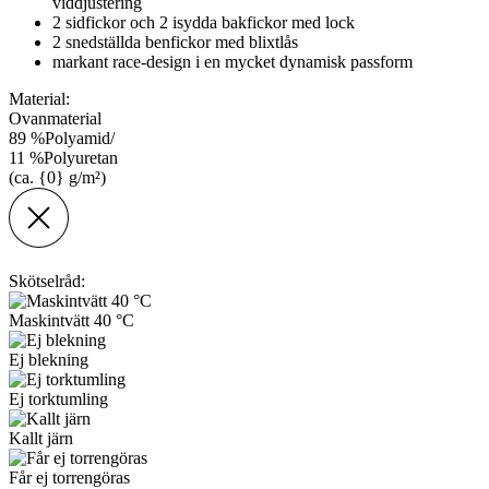
viddjustering
2 sidfickor och 2 isydda bakfickor med lock
2 snedställda benfickor med blixtlås
markant race-design i en mycket dynamisk passform
Material:
Ovanmaterial
89
%
Polyamid
/
11
%
Polyuretan
(ca. {0} g/m²)
Skötselråd:
Maskintvätt 40 °C
Ej blekning
Ej torktumling
Kallt järn
Får ej torrengöras