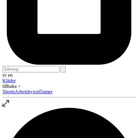
sv
en
Kläder
tillbaka >
Shorts
Arbetsbyxor
Damer