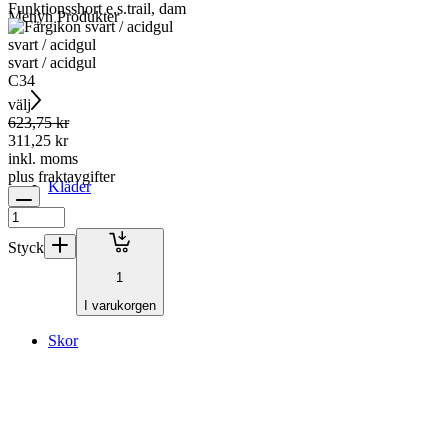
Funktionsshort e.s.trail, dam
Menyn
Produkter
svart / acidgul
svart / acidgul
C34
välj
623,75 kr
311,25 kr
inkl. moms
plus fraktavgifter
Kläder
Styck
1
I varukorgen
Skor