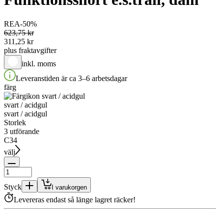
REA
-50
%
623,75 kr
311,25 kr
plus fraktavgifter
inkl. moms
Leveranstiden är ca 3–6 arbetsdagar
färg
svart / acidgul
svart / acidgul
Storlek
3 utförande
C34
välj
Styck
I varukorgen
Levereras endast så länge lagret räcker!