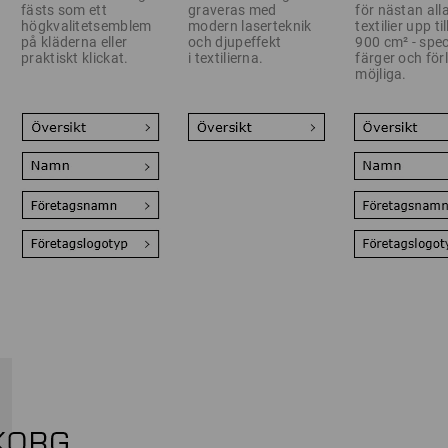
fästs som ett
graveras med
för nästan all
högkvalitetsemblem
modern laserteknik
textilier upp til
på kläderna eller
och djupeffekt
900 cm² - spec
praktiskt klickat.
i textilierna.
färger och för
möjliga.