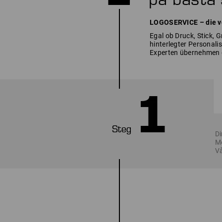
LOGOSERVICE – die vo
Egal ob Druck, Stick, 
hinterlegter Personal
Experten übernehmen 
Di
Me
Vå