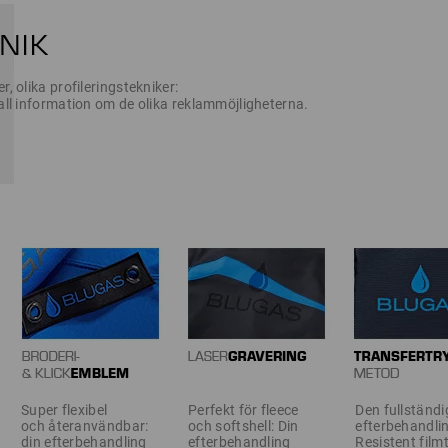
r, olika profileringstekniker:
 all information om de olika reklammöjligheterna.
Super flexibel
Perfekt för fleece
Den fullständi
och återanvändbar:
och softshell: Din
efterbehandli
din efterbehandling
efterbehandling
Resistent film