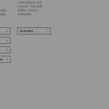
a
i alla färger och
l
former - särskilt
iella
billigt i stora
lopp
mängder.