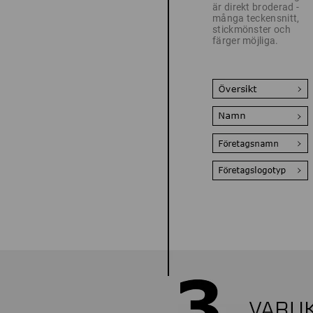
är direkt broderad -
många teckensnitt,
stickmönster och
färger möjliga.