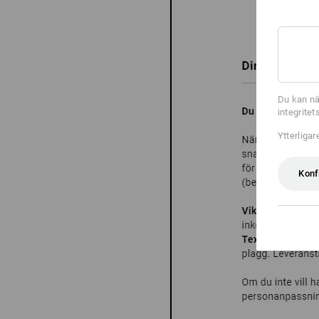
Du kan nä
integrite
Ytterliga
Konf