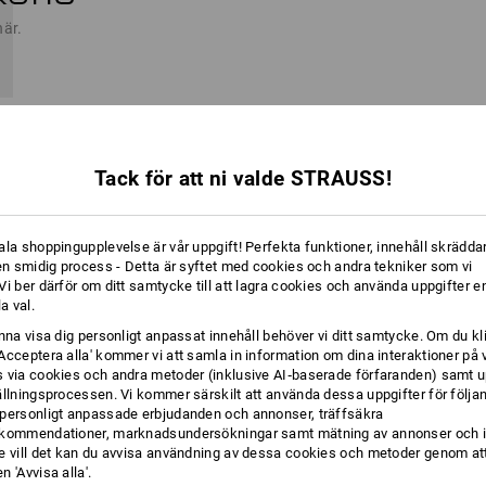
här.
Tack för att ni valde STRAUSS!
 kundvagnen.
arorna med hjälp av knappen
ala shoppingupplevelse är vår uppgift! Perfekta funktioner, innehåll skräddar
 en smidig process - Detta är syftet med cookies och andra tekniker som vi
i ber därför om ditt samtycke till att lagra cookies och använda uppgifter en
la val.
unna visa dig personligt anpassat innehåll behöver vi ditt samtycke. Om du kl
Acceptera alla' kommer vi att samla in information om dina interaktioner på 
 via cookies och andra metoder (inklusive AI‑baserade förfaranden) samt u
ällningsprocessen. Vi kommer särskilt att använda dessa uppgifter för följa
personligt anpassade erbjudanden och annonser, träffsäkra
ogotypmallar direkt om så önskas)
kommendationer, marknadsundersökningar samt mätning av annonser och i
e vill det kan du avvisa användning av dessa cookies och metoder genom att
 'Avvisa alla'.