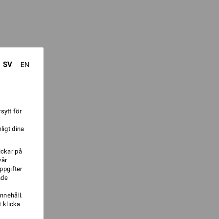
SV
EN
sytt för
ligt dina
ickar på
vår
ppgifter
nde
nnehåll.
 klicka