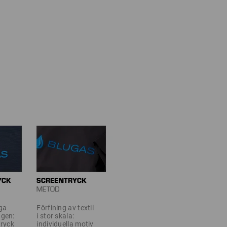
ga
Förfining av textil
ngen:
i stor skala:
tryck
individuella motiv