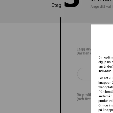
Ange ditt val 
Lägg dina produkter i
Där kan du markera v
Din optim
dig, plus
använder.V
individuel
För att k
knappen '
webbplats
från best
för profilering
ändamål: 
(och även ladda upp l
produktre
Om du int
på knappen