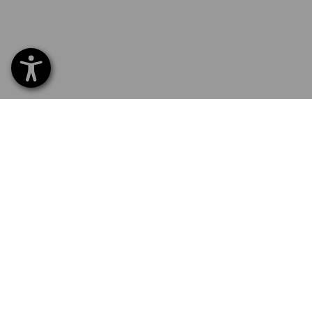
SERVICE 040 694 90 01
SERV
Home
Lever
NYHETSBREV-REGISTRERING
Byte
Betaln
FÖLJ STRAUSS
Katalo
Logoty