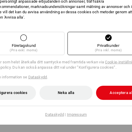
personligt anpassade erbjudanden och annonser, träffsäkra
ngssätt: Apple Pay, Google Pay, kreditkort, Paypal, förskottsbetalning
kommendationer, marknadsundersökningar samt mätning av annonser och i
id. Om kunden väljer sistnämnda betalningssätt förbehåller sig Strauss
e vill det kan du avvisa användning av dessa cookies och metoder genom att
nden. Genom att lämna er beställning godkänner ni att fakturan skickas
 'Avvisa alla'.
kt (t.ex. via e-post) eller per post. Kundens betalning anses försenad om
agar från mottagning av fakturan eller likvärdigt betalningsschema. Vid
nta i enlighet med § 6 i räntelagen (1975:635). Tänk på att vi tar ut en
and med betalningspåminnelse.
Företagskund
Privatkunder
(Pris exkl. moms)
(Pris inkl. moms)
r som helst återkalla ditt samtycke med framtida verkan via
Cookie-inställn
tspolicy. Du kan också anpassa ditt val under ”Konfigurera cookies”.
re information se
Dataskydd
.
odatum
et förbehåller sig Strauss rätten att, vid återtagande av köpet, fakturera
igurera cookies
Neka alla
Acceptera al
ror som inte returnerats, vilka gällde vid beställningstillfället, för set som
Dataskydd
|
Impressum
iskt, rättsenligt och ansvarsfullt sätt. Mer information om detta hittar du i
ats under rubriken ”Hållbarhet”.