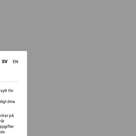
SV
EN
sytt för
ligt dina
ickar på
vår
ppgifter
nde