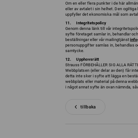
Om en eller flera punkter i de här allmän
eller av avtalet i sin helhet. Den ogilt
uppfyller det ekonomiska mål som avta
Integritetspolicy
Genom denna länk till vår integritetspoli
syfte företaget samlar in, behandlar o
beställningar eller vår mailingtjänst
info
personuppgifter samlas in, behandlas oc
samtycke.
Upphovsrätt
Strauss FÖRBEHÅLLER SIG ALLA RÄTTER ti
Webbplatsen (eller delar av den) får inte
detta inte sker i syfte att lägga en be
webbplats eller material på denna webbp
i något annat syfte än ovan nämnda, såvid
tillbaka