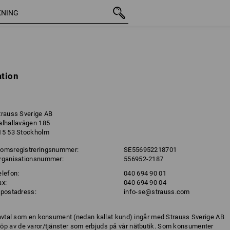
ation
trauss Sverige AB
alhallavägen 185
15 53 Stockholm
omsregistreringsnummer:
SE556952218701
rganisationsnummer:
556952-2187
elefon:
040 694 90 01
ax:
040 694 90 04
-postadress:
info-se@strauss.com
la avtal som en konsument (nedan kallat kund) ingår med Strauss Sverige AB
öp av de varor/tjänster som erbjuds på vår nätbutik. Som konsumenter