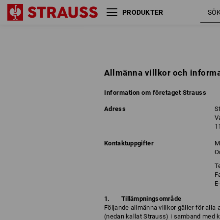
PRODUKTER
Allmänna villkor och inform
Information om företaget Strauss
Adress
S
V
1
Kontaktuppgifter
M
O
T
F
E
Tillämpningsområde
Följande allmänna villkor gäller för al
(nedan kallat Strauss) i samband med k