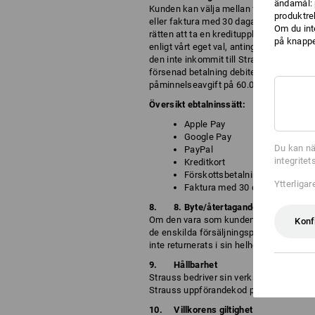
ändamål: 
Kunden kan välja mellan följande betalni
produktre
eller faktura med 30 dagars betalningst
Om du int
rätten att ta en kreditupplysning på ku
på knappen
enligt vårt eget val, antingen elektronis
den inte inkommit till Strauss inom 30 d
försenad betalning debiteras dröjsmålsrä
påminnelseavgift på 60.00 SEK i samb
Översikt ebtalninssätt:
Apple Pay
Google Pay
Du kan nä
PayPal
integrite
Kreditkort
Förskottsbetalning
Ytterliga
Faktura med 30 dagars förfall
8. Byte/återtagande av set
Om den vara som kunden har köpt är ett s
Konf
de enskilda försäljningspriserna för de va
inte returnerats i sin helhet.
Hållbarhet
Strauss bedriver sin verksamhet på ett et
Strauss uppförandekod på denna webbpl
Villkorens giltighet