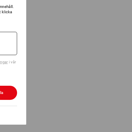
nnehåll.
 klicka
ingar
i vår
la