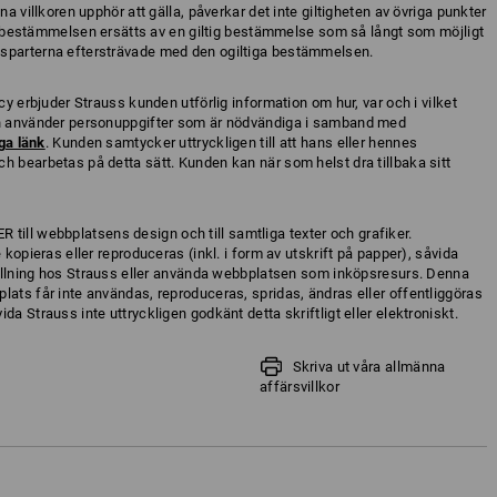
na villkoren upphör att gälla, påverkar det inte giltigheten av övriga punkter
iga bestämmelsen ersätts av en giltig bestämmelse som så långt som möjligt
lsparterna eftersträvade med den ogiltiga bestämmelsen.
cy erbjuder Strauss kunden utförlig information om hur, var och i vilket
ch använder personuppgifter som är nödvändiga i samband med
ga länk
. Kunden samtycker uttryckligen till att hans eller hennes
h bearbetas på detta sätt. Kunden kan när som helst dra tillbaka sitt
ll webbplatsens design och till samtliga texter och grafiker.
 kopieras eller reproduceras (inkl. i form av utskrift på papper), såvida
ställning hos Strauss eller använda webbplatsen som inköpsresurs. Denna
lats får inte användas, reproduceras, spridas, ändras eller offentliggöras
a Strauss inte uttryckligen godkänt detta skriftligt eller elektroniskt.
Skriva ut våra allmänna
affärsvillkor