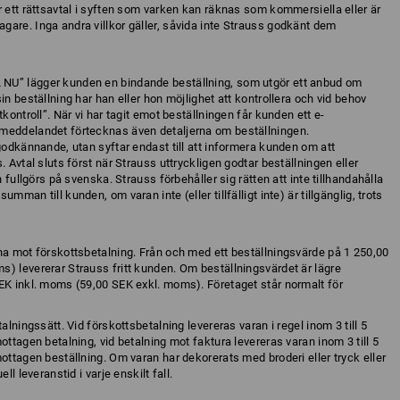
r ett rättsavtal i syften som varken kan räknas som kommersiella eller är
are. Inga andra villkor gäller, såvida inte Strauss godkänt dem
NU” lägger kunden en bindande beställning, som utgör ett anbud om
in beställning har han eller hon möjlighet att kontrollera och vid behov
kontroll”. När vi har tagit emot beställningen får kunden ett e-
meddelandet förtecknas även detaljerna om beställningen.
godkännande, utan syftar endast till att informera kunden om att
 Avtal sluts först när Strauss uttryckligen godtar beställningen eller
h fullgörs på svenska. Strauss förbehåller sig rätten att inte tillhandahålla
man till kunden, om varan inte (eller tillfälligt inte) är tillgänglig, trots
na mot förskottsbetalning. Från och med ett beställningsvärde på 1 250,00
) levererar Strauss fritt kunden. Om beställningsvärdet är lägre
EK inkl. moms (59,00 SEK exkl. moms). Företaget står normalt för
alningssätt. Vid förskottsbetalning levereras varan i regel inom 3 till 5
ottagen betalning, vid betalning mot faktura levereras varan inom 3 till 5
ottagen beställning. Om varan har dekorerats med broderi eller tryck eller
ll leveranstid i varje enskilt fall.