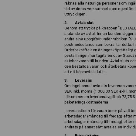
räknas alla naturliga personer som ingå
del av deras verksamhet som egenföretag
uttryckligen.
Avtalsslut
Genom att trycka på knappen ”BESTÄLL 
slutande av avtal. Innan kunden lägger s
ändra sina uppgifter under rubriken ”Slut
postmeddelande som bekräftar detta. I 
Orderbekräftelsen är inget köprättsligt 
beställningen har tagits emot av Strauss.
skickar varan till kunden. Avtal sluts oc
den beställda varan och återbetala köpesum
att ett köpeavtal slutits.
Leverans
Om inget annat avtalats levereras varor
SEK inkl. moms (1 000,00 SEK exkl. moms
tillkommer en leveransavgift på 73,75 S
paketeringskostnaderna.
Leveranstiden för varan beror på valt bet
arbetsdagar (måndag till fredag) efter m
arbetsdagar (måndag till fredag) efter m
ändrats på annat sätt avtalas en individue
Prismärkning