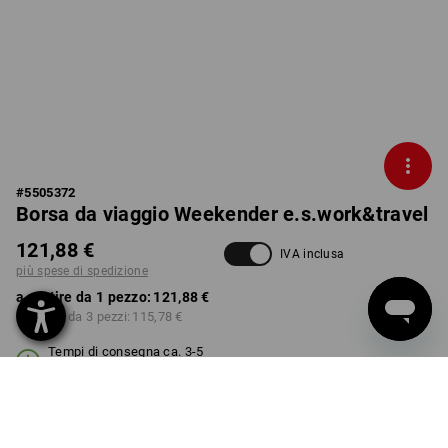
#
5505372
Borsa da viaggio Weekender e.s.work&travel
121,88 €
IVA inclusa
più spese di spedizione
a partire da 1 pezzo:
121,88 €
a partire da 3 pezzi:
115,78 €
Tempi di consegna ca. 3-5
giorni lavorativi
COLORE