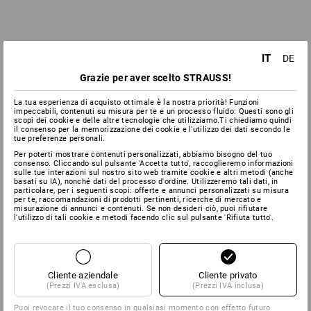
IT
DE
Grazie per aver scelto STRAUSS!
La tua esperienza di acquisto ottimale è la nostra priorità! Funzioni
impeccabili, contenuti su misura per te e un processo fluido: Questi sono gli
scopi dei cookie e delle altre tecnologie che utilizziamo.Ti chiediamo quindi
il consenso per la memorizzazione dei cookie e l'utilizzo dei dati secondo le
tue preferenze personali.
Per poterti mostrare contenuti personalizzati, abbiamo bisogno del tuo
consenso. Cliccando sul pulsante 'Accetta tutto', raccoglieremo informazioni
sulle tue interazioni sul nostro sito web tramite cookie e altri metodi (anche
basati su IA), nonché dati del processo d'ordine. Utilizzeremo tali dati, in
particolare, per i seguenti scopi: offerte e annunci personalizzati su misura
per te, raccomandazioni di prodotti pertinenti, ricerche di mercato e
misurazione di annunci e contenuti. Se non desideri ciò, puoi rifiutare
l'utilizzo di tali cookie e metodi facendo clic sul pulsante 'Rifiuta tutto'.
Cliente aziendale
Cliente privato
(Prezzi IVA esclusa)
(Prezzi IVA inclusa)
Puoi revocare il tuo consenso in qualsiasi momento con effetto futuro