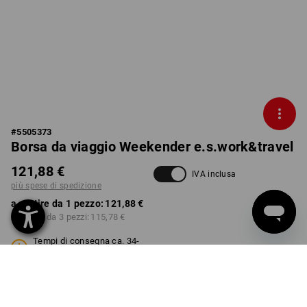
#
5505373
Borsa da viaggio Weekender e.s.work&travel
121,88 €
IVA inclusa
più spese di spedizione
a partire da 1 pezzo:
121,88 €
a partire da 3 pezzi:
115,78 €
Tempi di consegna ca. 34-
35 settimane
COLORE