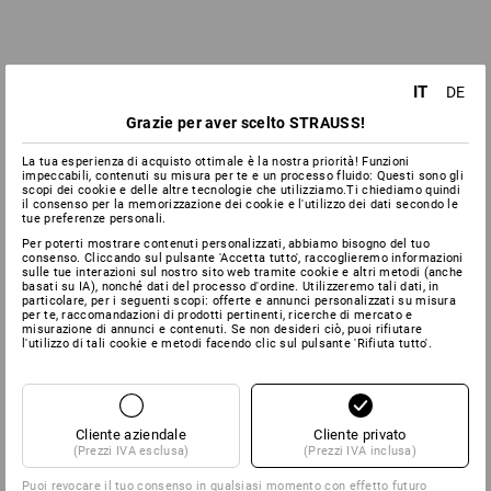
IT
DE
Grazie per aver scelto STRAUSS!
La tua esperienza di acquisto ottimale è la nostra priorità! Funzioni
impeccabili, contenuti su misura per te e un processo fluido: Questi sono gli
scopi dei cookie e delle altre tecnologie che utilizziamo.Ti chiediamo quindi
il consenso per la memorizzazione dei cookie e l'utilizzo dei dati secondo le
tue preferenze personali.
Per poterti mostrare contenuti personalizzati, abbiamo bisogno del tuo
consenso. Cliccando sul pulsante 'Accetta tutto', raccoglieremo informazioni
sulle tue interazioni sul nostro sito web tramite cookie e altri metodi (anche
basati su IA), nonché dati del processo d'ordine. Utilizzeremo tali dati, in
particolare, per i seguenti scopi: offerte e annunci personalizzati su misura
per te, raccomandazioni di prodotti pertinenti, ricerche di mercato e
misurazione di annunci e contenuti. Se non desideri ciò, puoi rifiutare
l'utilizzo di tali cookie e metodi facendo clic sul pulsante 'Rifiuta tutto'.
Cliente aziendale
Cliente privato
(Prezzi IVA esclusa)
(Prezzi IVA inclusa)
Puoi revocare il tuo consenso in qualsiasi momento con effetto futuro