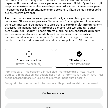
La tua esperienza di acquisto ottimale è la nostra priorità! Funzioni
a partire da
a partire da
a partire da
a partire da
impeccabili, contenuti su misura per te e un processo fluido: Questi sono gli
scopi dei cookie e delle altre tecnologie che utilizziamo.Ti chiediamo quindi
77,84 €
70,05 €
158,36 €
142,52 €
il consenso per la memorizzazione dei cookie e l'utilizzo dei dati secondo le
(IVA incl.)
(IVA incl.)
tue preferenze personali.
Per poterti mostrare contenuti personalizzati, abbiamo bisogno del tuo
consenso. Cliccando sul pulsante 'Accetta tutto', raccoglieremo informazioni
2
articoli nel set
2
articoli nel set
sulle tue interazioni sul nostro sito web tramite cookie e altri metodi (anche
basati su IA), nonché dati del processo d'ordine. Utilizzeremo tali dati, in
particolare, per i seguenti scopi: offerte e annunci personalizzati su misura
per te, raccomandazioni di prodotti pertinenti, ricerche di mercato e
misurazione di annunci e contenuti. Se non desideri ciò, puoi rifiutare
l'utilizzo di tali cookie e metodi facendo clic sul pulsante 'Rifiuta tutto'.
Cliente aziendale
Cliente privato
(Prezzi IVA esclusa)
(Prezzi IVA inclusa)
Puoi revocare il tuo consenso in qualsiasi momento con effetto futuro
tramite le
Impostazioni dei cookie
nella nostra informativa sulla privacy. Puoi
PREZZO DEL SET -10%
PREZZO DEL SET -10%
anche personalizzare la tua scelta alla voce “Configura i cookie”.
Maggiori informazioni, vedi
Informativa sulla protezione dei dati personali
.
SET DA UOMO: Pantaloni +
SET DA UOMO: 2x Short
Short e.s.motion ten
e.s.motion 2020
Configura i cookie
a partire da
a partire da
a partire da
a partire da
158,36 €
142,52 €
109,56 €
98,60 €
(IVA incl.)
(IVA incl.)