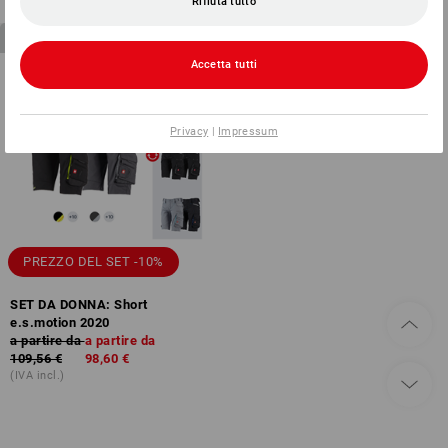
Rifiuta tutto
2
articoli nel set
Accetta tutti
Privacy
|
Impressum
PREZZO DEL SET -10%
SET DA DONNA: Short
e.s.motion 2020
a partire da
a partire da
109,56 €
98,60 €
(IVA incl.)