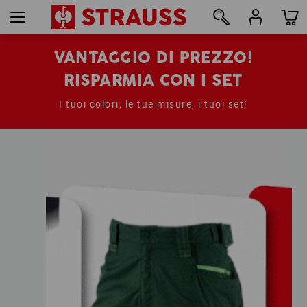
VANTAGGIO DI PREZZO!
RISPARMIA CON I SET
I tuoi colori, le tue misure, i tuoi set!