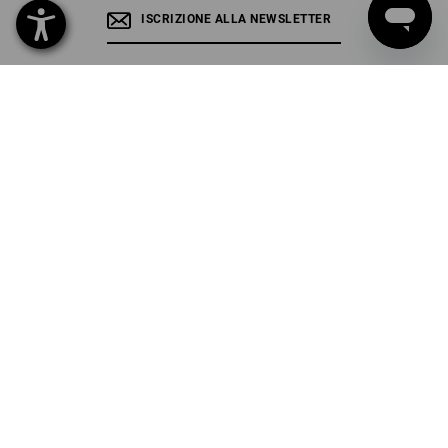
ISCRIZIONE ALLA NEWSLETTER
SEGUIRE STRAUSS
SELEZIONE DELLA LINGUA
IT
DE
Tutti i prezzi
più spese di spedizione
per gli ordini inferiori al valore merce
di 183,00 €.
PRIVACY
CGC
IMPRESSUM
POLITICA DI CANCELLAZIONE