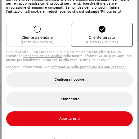
per te, raccomandazioni di prodotti pertinenti, ricerche di mercato e
misurazione di annunci e contenuti. Se non desideri ciò, puoi rifiutare
l'utilizzo di tali cookie e metodi facendo clic sul pulsante 'Rifiuta tutto'.
SALDI -49%
SALDI -49%
Taglie disponibili
Taglie disponibili
Cliente aziendale
Cliente privato
(Prezzi IVA esclusa)
(Prezzi IVA inclusa)
Short funzionali segnaletici
Giacca con cappuccio
e.s.ambition
e.s.iconic
Puoi revocare il tuo consenso in qualsiasi momento con effetto futuro
tramite le
Impostazioni dei cookie
nella nostra informativa sulla privacy. Puoi
anche personalizzare la tua scelta alla voce “Configura i cookie”.
1
colore
5
colori
Maggiori informazioni, vedi
Informativa sulla protezione dei dati personali
.
48,68 €
24,39 €
60,88 €
30,49 €
(IVA incl.)
(IVA incl.)
Configura i cookie
Rifiuta tutto
Accetta tutti