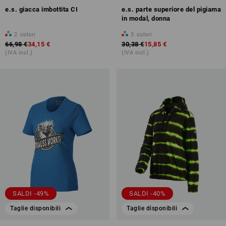
e.s. giacca imbottita CI
e.s. parte superiore del pigiama
in modal, donna
2
colori
3
colori
66,98 €
34,15 €
30,38 €
15,85 €
(IVA incl.)
(IVA incl.)
SALDI -49%
SALDI -40%
Taglie disponibili
Taglie disponibili