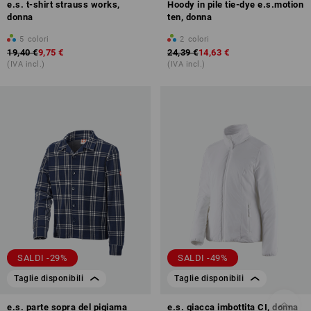
e.s. t-shirt strauss works,
Hoody in pile tie-dye e.s.motion
donna
ten, donna
5
colori
2
colori
19,40 €
9,75 €
24,39 €
14,63 €
(IVA incl.)
(IVA incl.)
SALDI -29%
SALDI -49%
Taglie disponibili
Taglie disponibili
e.s. parte sopra del pigiama
e.s. giacca imbottita CI, donna