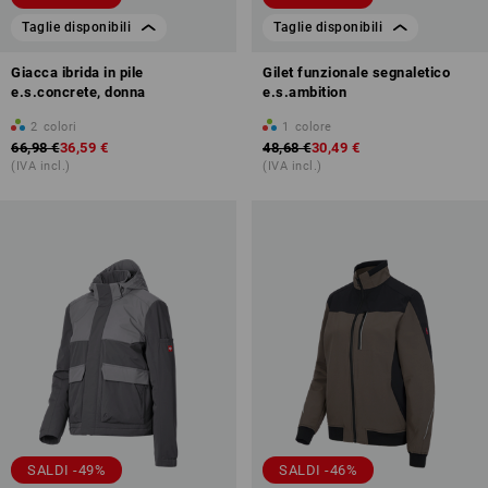
Taglie disponibili
Taglie disponibili
Giacca ibrida in pile
Gilet funzionale segnaletico
e.s.concrete, donna
e.s.ambition
2
colori
1
colore
66,98 €
36,59 €
48,68 €
30,49 €
(IVA incl.)
(IVA incl.)
SALDI -49%
SALDI -46%