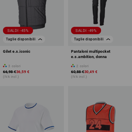
SALDI -45%
SALDI -49%
Taglie disponibili
Taglie disponibili
Gilet e.s.iconic
Pantaloni multipocket
e.s.ambition, donna
3
colori
2
colori
66,98 €
36,59 €
60,88 €
30,49 €
(IVA incl.)
(IVA incl.)