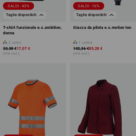
SALDI -43%
SALDI -16%
Taglie disponibili
Taglie disponibili
T-shirt funzionale e.s.ambition,
Giacca da pilota e.s.motion ten
donna
2
colori
1
colore
30,38 €
17,07 €
102,36 €
85,28 €
(IVA incl.)
(IVA incl.)