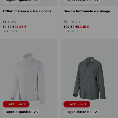
Taglie disponibili
Taglie disponibili
T-Shirt merino e.s.trail, donna
Giacca funzionale e.s.image
2
colori
1
colore
51,12 €
28,05 €
109,68 €
52,45 €
(IVA incl.)
(IVA incl.)
SALDI -49%
SALDI -47%
Taglie disponibili
Taglie disponibili