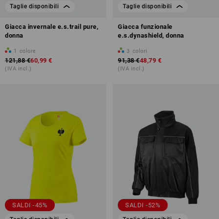
Taglie disponibili
Taglie disponibili
Giacca invernale e.s.trail pure,
Giacca funzionale
donna
e.s.dynashield, donna
1
colore
3
colori
121,88 €
60,99 €
91,38 €
48,79 €
(IVA incl.)
(IVA incl.)
SALDI -45%
SALDI -52%