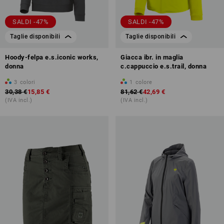
SALDI -47%
SALDI -47%
Taglie disponibili
Taglie disponibili
Hoody-felpa e.s.iconic works,
Giacca ibr. in maglia
donna
c.cappuccio e.s.trail, donna
3
colori
1
colore
30,38 €
15,85 €
81,62 €
42,69 €
(IVA incl.)
(IVA incl.)