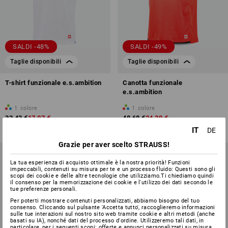
SALDI -48%
SALDI -49%
Taglie disponibili
Taglie disponibili
T-shirt funzionale e.s.ambition
Canotta funzionale
e.s.ambition
1
colore
1
colore
33,43 €
17,07 €
48,68 €
24,39 €
(IVA incl.)
(IVA incl.)
IT
DE
Grazie per aver scelto STRAUSS!
La tua esperienza di acquisto ottimale è la nostra priorità! Funzioni
impeccabili, contenuti su misura per te e un processo fluido: Questi sono gli
scopi dei cookie e delle altre tecnologie che utilizziamo.Ti chiediamo quindi
il consenso per la memorizzazione dei cookie e l'utilizzo dei dati secondo le
tue preferenze personali.
Per poterti mostrare contenuti personalizzati, abbiamo bisogno del tuo
consenso. Cliccando sul pulsante 'Accetta tutto', raccoglieremo informazioni
sulle tue interazioni sul nostro sito web tramite cookie e altri metodi (anche
basati su IA), nonché dati del processo d'ordine. Utilizzeremo tali dati, in
particolare, per i seguenti scopi: offerte e annunci personalizzati su misura