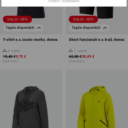
Privacy
|
Impressum
SALDI -49%
SALDI -49%
Taglie disponibili
Taglie disponibili
T-shirt e.s.iconic works, donna
Short funzionali e.s.trail, donna
3
colori
1
colore
19,40 €
9,75 €
60,88 €
30,49 €
(IVA incl.)
(IVA incl.)