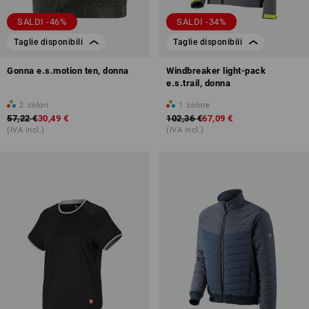
SALDI -46%
SALDI -34%
Taglie disponibili
Taglie disponibili
Gonna e.s.motion ten, donna
Windbreaker light-pack
e.s.trail, donna
2
colori
1
colore
57,22 €
30,49 €
102,36 €
67,09 €
(IVA incl.)
(IVA incl.)