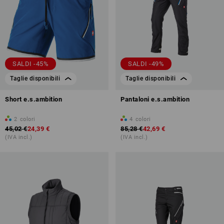
SALDI -45%
SALDI -49%
Taglie disponibili
Taglie disponibili
Short e.s.ambition
Pantaloni e.s.ambition
2
colori
4
colori
45,02 €
24,39 €
85,28 €
42,69 €
(IVA incl.)
(IVA incl.)