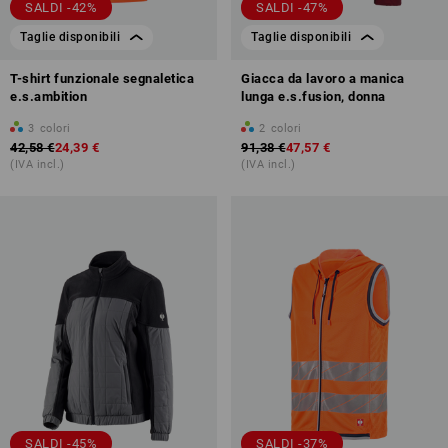
SALDI -42%
SALDI -47%
Taglie disponibili
Taglie disponibili
T-shirt funzionale segnaletica
Giacca da lavoro a manica
e.s.ambition
lunga e.s.fusion, donna
3
colori
2
colori
42,58 €
24,39 €
91,38 €
47,57 €
(IVA incl.)
(IVA incl.)
SALDI -45%
SALDI -37%