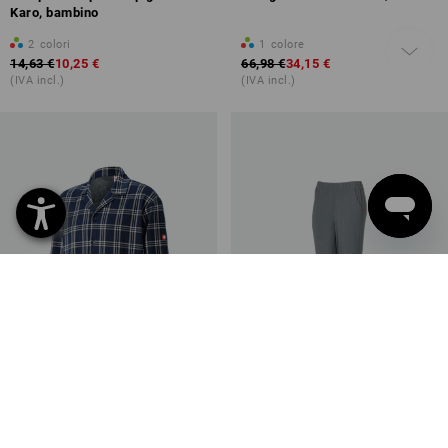
Karo, bambino
2
colori
1
colore
14,63 €
10,25 €
66,98 €
34,15 €
(IVA incl.)
(IVA incl.)
SALDI -41%
SALDI -47%
Taglie disponibili
Taglie disponibili
e.s. parte sopra del pigiama
e.s. pantaloni pigiama in modal,