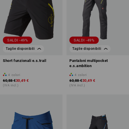
SALDI -49%
SALDI -49%
Taglie disponibili
Taglie disponibili
Short funzionali e.s.trail
Pantaloni multipocket
e.s.ambition
4
colori
4
colori
60,88 €
30,49 €
60,88 €
30,49 €
(IVA incl.)
(IVA incl.)