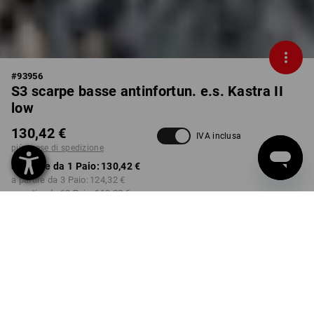
#
93956
S3 scarpe basse antinfortun. e.s. Kastra II
low
130,42 €
IVA inclusa
più spese di spedizione
a partire da 1 Paio:
130,42 €
a partire da 3 Paio:
124,32 €
a partire da 10 Paio:
118,22 €
Tempi di consegna ca. 3-5
giorni lavorativi
COLORE
TAGLIA
40
seleziona
seleziona