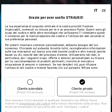
IT
DE
Grazie per aver scelto STRAUSS!
La tua esperienza di acquisto ottimale è la nostra priorità! Funzioni
impeccabili, contenuti su misura per te e un processo fluido: Questi sono gli
scopi dei cookie e delle altre tecnologie che utilizziamo.Ti chiediamo quindi
il consenso per la memorizzazione dei cookie e l'utilizzo dei dati secondo le
tue preferenze personali.
Per poterti mostrare contenuti personalizzati, abbiamo bisogno del tuo
consenso. Cliccando sul pulsante 'Accetta tutto', raccoglieremo informazioni
sulle tue interazioni sul nostro sito web tramite cookie e altri metodi (anche
basati su IA), nonché dati del processo d'ordine. Utilizzeremo tali dati, in
particolare, per i seguenti scopi: offerte e annunci personalizzati su misura
per te, raccomandazioni di prodotti pertinenti, ricerche di mercato e
misurazione di annunci e contenuti. Se non desideri ciò, puoi rifiutare
l'utilizzo di tali cookie e metodi facendo clic sul pulsante 'Rifiuta tutto'.
Cliente aziendale
Cliente privato
(Prezzi IVA esclusa)
(Prezzi IVA inclusa)
Puoi revocare il tuo consenso in qualsiasi momento con effetto futuro
tramite le
Impostazioni dei cookie
nella nostra informativa sulla privacy. Puoi
anche personalizzare la tua scelta alla voce “Configura i cookie”.