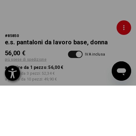
#
85850
e.s. pantaloni da lavoro base, donna
56,00 €
IVA inclusa
più spese di spedizione
a partire da 1 pezzo:
56,00 €
a partire da 3 pezzi:
52,34 €
a partire da 10 pezzi:
49,90 €
Tempi di consegna ca. 3-5
giorni lavorativi
COLORE
TAGLIA
40
seleziona
seleziona
bianco