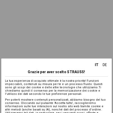
IT
DE
Grazie per aver scelto STRAUSS!
La tua esperienza di acquisto ottimale è la nostra priorità! Funzioni
impeccabili, contenuti su misura per te e un processo fluido: Questi
sono gli scopi dei cookie e delle altre tecnologie che utilizziamo.Ti
chiediamo quindi il consenso per la memorizzazione dei cookie e
l'utilizzo dei dati secondo le tue preferenze personali.
Per poterti mostrare contenuti personalizzati, abbiamo bisogno del tuo
consenso. Cliccando sul pulsante 'Accetta tutto', raccoglieremo
informazioni sulle tue interazioni sul nostro sito web tramite cookie e
altri metodi (anche basati su IA), nonché dati del processo d'ordine.
Utilizzeremo tali dati, in particolare, per i seguenti scopi: offerte e