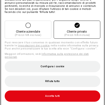
annunci personalizzati su misura per te, raccomandazioni di prodotti
pertinenti, ricerche di mercato e misurazione di annunci e contenuti.
Se non desideri ciò, puoi rifiutare l'utilizzo di tali cookie e metodi
facendo clic sul pulsante 'Rifiuta tutto'.
Cliente aziendale
Cliente privato
(Prezzi IVA esclusa)
(Prezzi IVA inclusa)
Puoi revocare il tuo consenso in qualsiasi momento con effetto futuro
tramite le
Impostazioni dei cookie
nella nostra informativa sulla privacy.
Puoi anche personalizzare la tua scelta alla voce “Configura i cookie”.
Maggiori informazioni, vedi
Informativa sulla protezione dei dati
personali
.
Configura i cookie
Rifiuta tutto
Accetta tutti