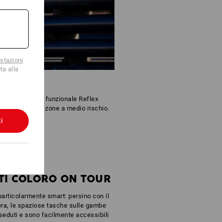
stazioni
ta alla
 L'abbigliamento funzionale Reflex
curezza per le zone a medio rischio.
i
TI COLORO ON TOUR
articolarmente smart: persino con il
era, le spaziose tasche sulle gambe
 seduti e sono facilmente accessibili