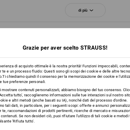
di più
Clicca sul tasto "Scheda tecnica" per u
Scheda tecnica
PLEMENTARI
Personalizzazione:
Grazie per aver scelto STRAUSS!
Logoservice
erienza di acquisto ottimale è la nostra priorità! Funzioni impeccabili, conte
 te e un processo fluido: Questi sono gli scopi dei cookie e delle altre tecn
o.Ti chiediamo quindi il consenso per la memorizzazione dei cookie e l'utilizz
e tue preferenze personali.
ti mostrare contenuti personalizzati, abbiamo bisogno del tuo consenso. Cli
Accetta tutto', raccoglieremo informazioni sulle tue interazioni sul nostro si
okie e altri metodi (anche basati su IA), nonché dati del processo d'ordine.
mo tali dati, in particolare, per i seguenti scopi: offerte e annunci personalizz
 te, raccomandazioni di prodotti pertinenti, ricerche di mercato e misurazion
contenuti. Se non desideri ciò, puoi rifiutare l'utilizzo di tali cookie e metod
lsante 'Rifiuta tutto'.