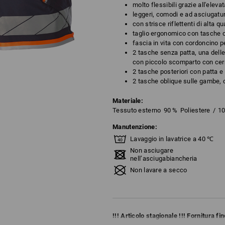
molto flessibili grazie all'eleva
leggeri, comodi e ad asciugatu
con strisce riflettenti di alta qu
taglio ergonomico con tasche o
fascia in vita con cordoncino p
2 tasche senza patta, una dell
con piccolo scomparto con cer
2 tasche posteriori con patta e
2 tasche oblique sulle gambe, 
Materiale:
Tessuto esterno
90
%
Poliestere
/
1
Manutenzione:
Lavaggio in lavatrice a 40 ℃
Non asciugare
nell’asciugabiancheria
Non lavare a secco
!!! Articolo stagionale !!! Fornitura f