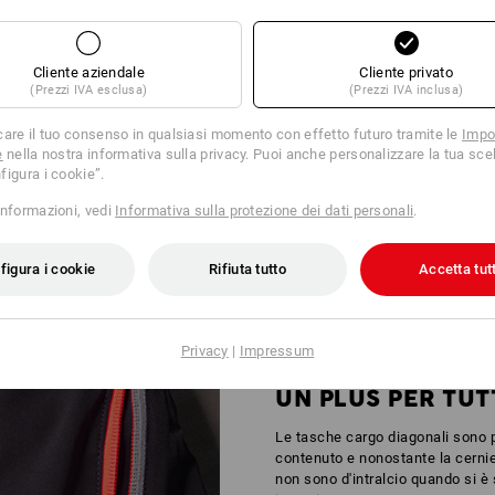
Cliente aziendale
Cliente privato
(Prezzi IVA esclusa)
(Prezzi IVA inclusa)
care il tuo consenso in qualsiasi momento con effetto futuro tramite le
Impo
e
nella nostra informativa sulla privacy. Puoi anche personalizzare la tua scel
figura i cookie”.
À PER AREE A MEDIO RISCHIO
informazioni, vedi
Informativa sulla protezione dei dati personali
.
a: ovunque l'azione sia intensa, distinguersi fa parte dell'outfit da lavoro.
ggiuntive è certificato secondo
DIN EN 17353
e offre quindi una maggiore si
figura i cookie
Rifiuta tutto
Accetta tutt
Privacy
|
Impressum
UN PLUS PER TUT
Le tasche cargo diagonali sono p
contenuto e nonostante la cerni
non sono d'intralcio quando si è