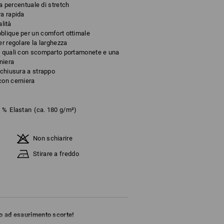
ta percentuale di stretch
ra rapida
alità
blique per un comfort ottimale
er regolare la larghezza
e quali con scomparto portamonete e una
niera
 chiusura a strappo
con cerniera
0
%
Elastan
(ca. 180 g/m²)
Non schiarire
Stirare a freddo
ino ad esaurimento scorte!