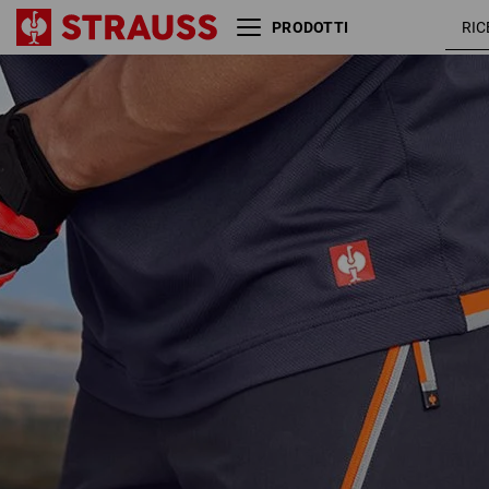
PRODOTTI
Short funzionali Reflex
blu scur
e.s.ambition
arancio