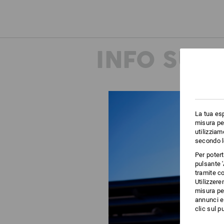
INFO SUP
La tua esp
misura per
utilizziam
secondo l
Per poter
pulsante '
tramite co
Utilizzere
misura per
annunci e 
clic sul pu