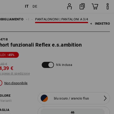
IT
DE
dizione
pezzo
MO
BBIGLIAMENTO
PANTALONI
PANTALONCINI | PANTALONI A 3/4
<   
INDIETRO
84718
hort funzionali Reflex e.s.ambition
LDI
-45
%
,02 €
IVA inclusa
4,39 €
ù spese di spedizione
Non disponibile
OLORE
blu scuro / arancio fluo
 Varianti
AGLIA
46