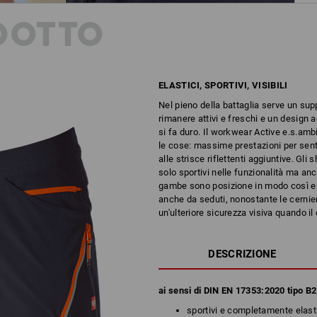
DOTTO
ELASTICI, SPORTIVI, VISIBILI
Nel pieno della battaglia serve un sup
rimanere attivi e freschi e un design a
si fa duro. Il workwear Active e.s.amb
le cose: massime prestazioni per senti
alle strisce riflettenti aggiuntive. Gli
solo sportivi nelle funzionalità ma an
gambe sono posizione in modo così er
anche da seduti, nonostante le cerniere.
un'ulteriore sicurezza visiva quando il 
DESCRIZIONE
ai sensi di DIN EN 17353:2020 tipo B2
sportivi e completamente elasti