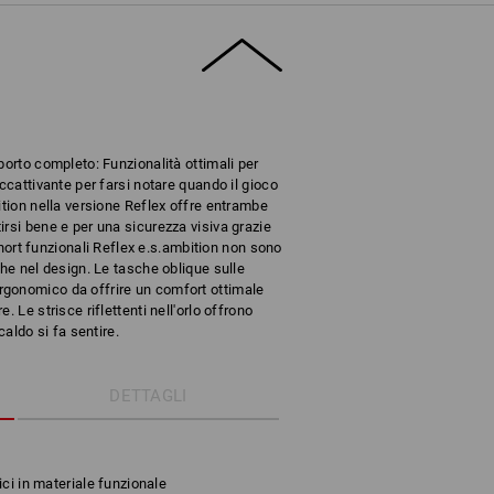
porto completo: Funzionalità ottimali per
ccattivante per farsi notare quando il gioco
ition nella versione Reflex offre entrambe
rsi bene e per una sicurezza visiva grazie
 short funzionali Reflex e.s.ambition non sono
che nel design. Le tasche oblique sulle
gonomico da offrire un comfort ottimale
 Le strisce riflettenti nell'orlo offrono
caldo si fa sentire.
DETTAGLI
ci in materiale funzionale