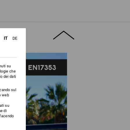
lteriori informazioni.
IT
DE
nuti su
ologie che
o dei dati
ccando sul
to web
ati su
e di
i facendo