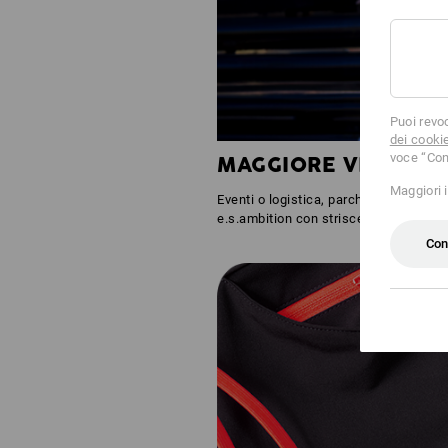
Puoi revo
dei cooki
voce “Con
MAGGIORE VISIBILIT
Maggiori 
Eventi o logistica, parcheggio o tribun
e.s.ambition con strisce riflettenti a
Con