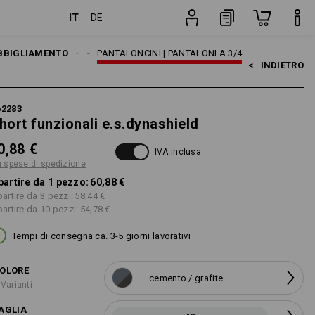
IT
DE
zione
pezzo
OMO
BBIGLIAMENTO
PANTALONI
PANTALONCINI | PANTALONI A 3/4
<   
INDIETRO
62283
hort funzionali e.s.dynashield
0,88 €
IVA inclusa
ù spese di spedizione
partire da 1 pezzo:
60,88 €
partire da 3 pezzi:
58,44 €
partire da 10 pezzi:
54,78 €
Tempi di consegna ca. 3-5 giorni lavorativi
OLORE
cemento / grafite
 Varianti
AGLIA