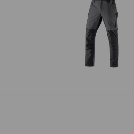
Pantaloni cargo funz. invernal
e.s.dynashield