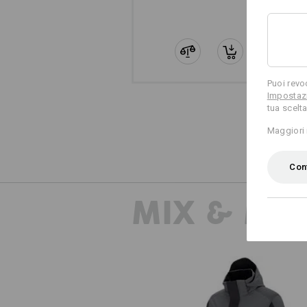
Puoi revo
Impostazi
tua scelta
Maggiori 
Conf
MIX & MA