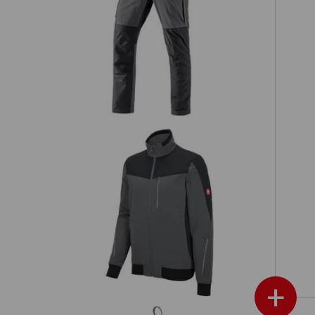
Pantaloni cargo funzionali
e.s.dynashield
eld
Giacca funzionale e.s.dynashield
+