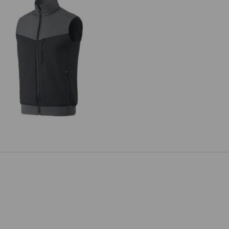
Gilet thermaflor e.s.dynashield