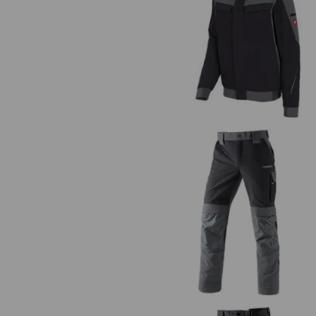
Giacca funzionale invernale
e.s.dynashield
Pantaloni funzionali e.s.dynashi