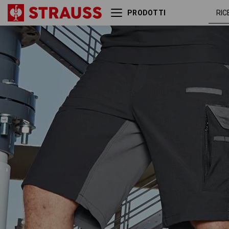
PRODOTTI
Short funzionali
cement
e.s.dynashield
/ grafite