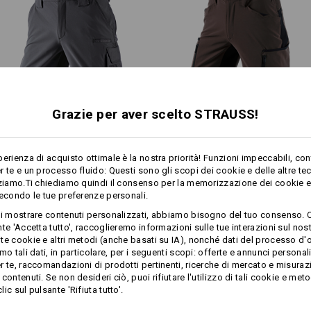
!!! Articolo stagionale !!! Fornitu
1
di più
/
4
Personalizzazione:
Grazie per aver scelto STRAUSS!
1
Progetta tu
/
2
Short funzionali e.s.​
Short e.s.​vision stretch, uomo
dynashield solid
perienza di acquisto ottimale è la nostra priorità! Funzioni impeccabili, con
r te e un processo fluido: Questi sono gli scopi dei cookie e delle altre te
zziamo.Ti chiediamo quindi il consenso per la memorizzazione dei cookie e 
secondo le tue preferenze personali.
Stesse caratteristiche:
Stesse caratteristiche:
ti mostrare contenuti personalizzati, abbiamo bisogno del tuo consenso. 
te 'Accetta tutto', raccoglieremo informazioni sulle tue interazioni sul nost
te cookie e altri metodi (anche basati su IA), nonché dati del processo d'o
mo tali dati, in particolare, per i seguenti scopi: offerte e annunci personal
20
15
r te, raccomandazioni di prodotti pertinenti, ricerche di mercato e misuraz
contenuti. Se non desideri ciò, puoi rifiutare l'utilizzo di tali cookie e meto
ic sul pulsante 'Rifiuta tutto'.