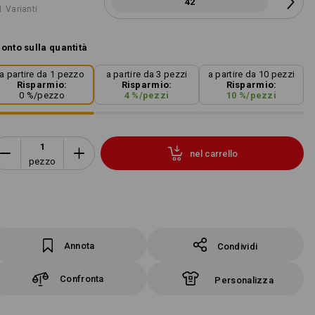
42
1 Varianti
onto sulla quantità
a partire da 1 pezzo
a partire da 3 pezzi
a partire da 10 pezzi
Risparmio:
Risparmio:
Risparmio:
0
%/
pezzo
4
%/
pezzi
10
%/
pezzi
nel carrello
pezzo
Annota
Condividi
Confronta
Personalizza