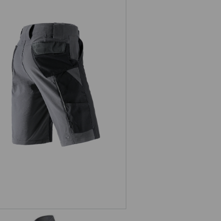
Short funzionali e.s.dynashield