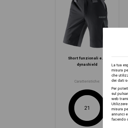
Short funzionali e.s.​
dynashield
La tua es
misura pe
che utili
dei dati 
Caratteristiche:
Per poter
sul pulsan
web trami
Utilizzere
21
misura pe
annunci e 
facendo cl