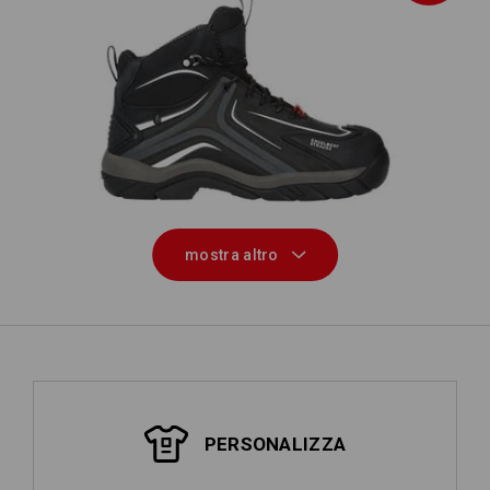
i
e.s. S3 scarpe antinfortunistiche
Cursa
mostra altro
PERSONALIZZA