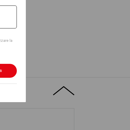
zzare la
ti