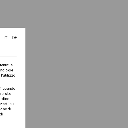
ra fino ad esaurimento scorte!
IT
DE
Logoservice
tenuti su
cnologie
l'utilizzo
Cliccando
ro sito
rdine.
izzati su
ione di
di