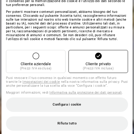
il consenso per la memorizzazione dei cookie e l'utilizzo dei dati secondo le
tue preferenze personali.
Per poterti mostrare contenuti personalizzati, abbiamo bisogno del tuo
consenso. Cliccando sul pulsante 'Accetta tutto', raccoglieremo informazioni
sulle tue interazioni sul nostro sito web tramite cookie e altri metodi (anche
basati su IA), nonché dati del processo d'ordine. Utilizzeremo tali dati, in
particolare, per i seguenti scopi: offerte e annunci personalizzati su misura
per te, raccomandazioni di prodotti pertinenti, ricerche di mercato e
misurazione di annunci e contenuti. Se non desideri ciò, puoi rifiutare
l'utilizzo di tali cookie e metodi facendo clic sul pulsante 'Rifiuta tutto'.
Cliente aziendale
Cliente privato
(Prezzi IVA esclusa)
(Prezzi IVA inclusa)
Puoi revocare il tuo consenso in qualsiasi momento con effetto futuro
tramite le
Impostazioni dei cookie
nella nostra informativa sulla privacy. Puoi
anche personalizzare la tua scelta alla voce “Configura i cookie”.
Maggiori informazioni, vedi
Informativa sulla protezione dei dati personali
.
Configura i cookie
Rifiuta tutto