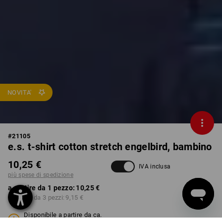
NOVITA'
#
21105
e.s. t-shirt cotton stretch engelbird, bambino
10,25 €
IVA inclusa
più spese di spedizione
a partire da 1 pezzo:
10,25 €
a partire da 3 pezzi:
9,15 €
Disponibile a partire da ca.