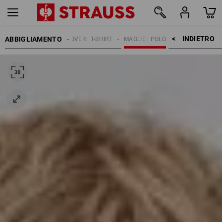
INDIETRO    >
ABBIGLIAMENTO
MBINO
MAGLIE | PULLOVER | T-SHIRT
MAGLIE | POLO