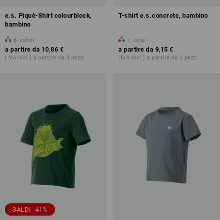
e.s. Piqué-Shirt colourblock,
T-shirt e.s.concrete, bambino
bambino
6
colori
7
colori
a partire da
10,86 €
a partire da
9,15 €
(IVA incl.) a partire da 3 pezzi
(IVA incl.) a partire da 3 pezzi
SALDI -41%