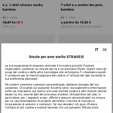
e.s. t-shirt strauss works,
T-shirt e.s.motion ten pure,
bambino
bambino
6
colori
5
colori
10,37 €
6,09 €
a partire da
10,86 €
(IVA incl.)
(IVA incl.) a partire da 3 pezzi
IT
DE
Grazie per aver scelto STRAUSS!
La tua esperienza di acquisto ottimale è la nostra priorità! Funzioni
impeccabili, contenuti su misura per te e un processo fluido: Questi sono gli
scopi dei cookie e delle altre tecnologie che utilizziamo.Ti chiediamo quindi
il consenso per la memorizzazione dei cookie e l'utilizzo dei dati secondo le
tue preferenze personali.
Per poterti mostrare contenuti personalizzati, abbiamo bisogno del tuo
consenso. Cliccando sul pulsante 'Accetta tutto', raccoglieremo informazioni
sulle tue interazioni sul nostro sito web tramite cookie e altri metodi (anche
basati su IA), nonché dati del processo d'ordine. Utilizzeremo tali dati, in
particolare, per i seguenti scopi: offerte e annunci personalizzati su misura
per te, raccomandazioni di prodotti pertinenti, ricerche di mercato e
misurazione di annunci e contenuti. Se non desideri ciò, puoi rifiutare
l'utilizzo di tali cookie e metodi facendo clic sul pulsante 'Rifiuta tutto'.