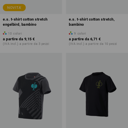
NOVITA'
e.s. t-shirt cotton stretch
e.s. t-shirt cotton stretch,
engelbird, bambino
bambino
10
colori
9
colori
a partire da
9,15 €
a partire da
6,71 €
(IVA incl.) a partire da 3 pezzi
(IVA incl.) a partire da 10 pezzi