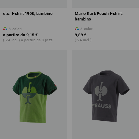
e.s. t-shirt 1908, bambino
Mario Kart/Peach t-shirt,
bambino
8
colori
3
colori
a partire da
9,15 €
9,89 €
(IVA incl.) a partire da 3 pezzi
(IVA incl.)