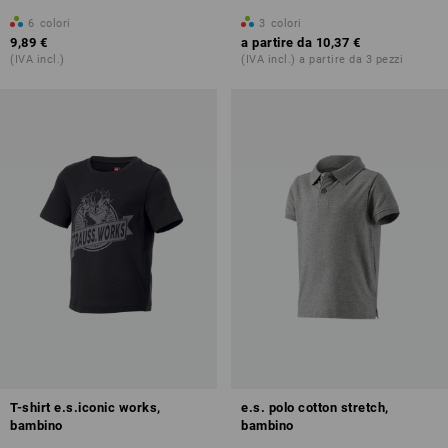
6
colori
3
colori
9,89 €
a partire da
10,37 €
(IVA incl.)
(IVA incl.) a partire da 3 pezzi
T-shirt e.s.iconic works,
e.s. polo cotton stretch,
bambino
bambino