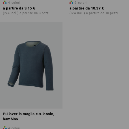
4
colori
9
colori
a partire da
9,15 €
a partire da
10,37 €
(IVA incl.) a partire da 3 pezzi
(IVA incl.) a partire da 10 pezzi
Pullover in maglia e.s.iconic,
bambino
4
colori