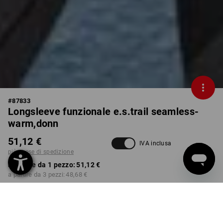
#
87833
Longsleeve funzionale e.s.trail seamless-
warm,donn
51,12 €
IVA inclusa
più spese di spedizione
a partire da 1 pezzo:
51,12 €
a partire da 3 pezzi:
48,68 €
Tempi di consegna ca. 3-5
giorni lavorativi