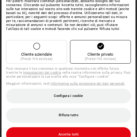
Per poterti mostrare contenuti personalizzati, abbiamo bisogno del tuo
consenso. Cliccando sul pulsante 'Accetta tutto', raccoglieremo informazioni
sulle tue interazioni sul nostro sito web tramite cookie e altri metodi (anche
basati su IA), nonché dati del processo d'ordine. Utilizzeremo tali dati, in
particolare, per i seguenti scopi: offerte e annunci personalizzati su misura
per te, raccomandazioni di prodotti pertinenti, ricerche di mercato e
misurazione di annunci e contenuti. Se non desideri ciò, puoi rifiutare
l'utilizzo di tali cookie e metodi facendo clic sul pulsante 'Rifiuta tutto'.
Cliente aziendale
Cliente privato
(Prezzi IVA esclusa)
(Prezzi IVA inclusa)
Puoi revocare il tuo consenso in qualsiasi momento con effetto futuro
tramite le
Impostazioni dei cookie
nella nostra informativa sulla privacy. Puoi
anche personalizzare la tua scelta alla voce “Configura i cookie”.
Maggiori informazioni, vedi
Informativa sulla protezione dei dati personali
.
Configura i cookie
Rifiuta tutto
Accetta tutti