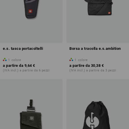
e.s. tasca portacoltelli
Borsa a tracolla e.s.ambition
1
colore
1
colore
a partire da
9,64 €
a partire da
30,38 €
(IVA incl.) a partire da 6 pezzi
(IVA incl.) a partire da 3 pezzi