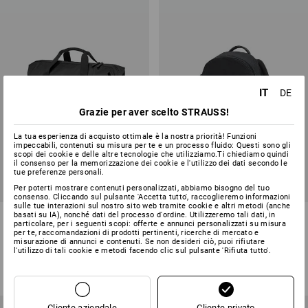
IT
DE
Grazie per aver scelto STRAUSS!
La tua esperienza di acquisto ottimale è la nostra priorità! Funzioni
impeccabili, contenuti su misura per te e un processo fluido: Questi sono gli
scopi dei cookie e delle altre tecnologie che utilizziamo.Ti chiediamo quindi
il consenso per la memorizzazione dei cookie e l'utilizzo dei dati secondo le
tue preferenze personali.
Per poterti mostrare contenuti personalizzati, abbiamo bisogno del tuo
consenso. Cliccando sul pulsante 'Accetta tutto', raccoglieremo informazioni
sulle tue interazioni sul nostro sito web tramite cookie e altri metodi (anche
Borsa da viaggio Duffle Bag
Backpack e.s.motion ten
basati su IA), nonché dati del processo d'ordine. Utilizzeremo tali dati, in
particolare, per i seguenti scopi: offerte e annunci personalizzati su misura
e.s.work&travel
per te, raccomandazioni di prodotti pertinenti, ricerche di mercato e
misurazione di annunci e contenuti. Se non desideri ciò, puoi rifiutare
2
colori
5
colori
l'utilizzo di tali cookie e metodi facendo clic sul pulsante 'Rifiuta tutto'.
a partire da
79,18 €
51,12 €
(IVA incl.) a partire da 3 pezzi
(IVA incl.)
Cliente aziendale
Cliente privato