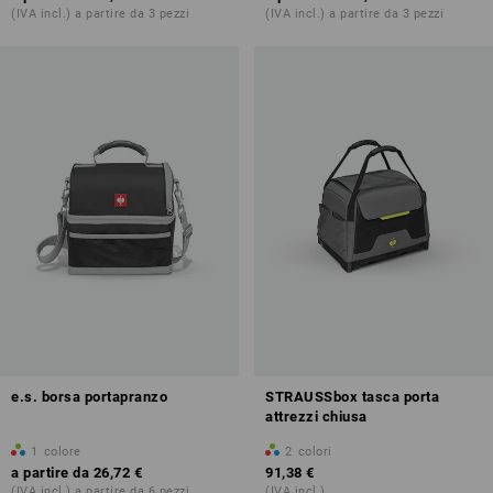
(IVA incl.) a partire da 3 pezzi
(IVA incl.) a partire da 3 pezzi
e.s. borsa portapranzo
STRAUSSbox tasca porta
attrezzi chiusa
1
colore
2
colori
a partire da
26,72 €
91,38 €
(IVA incl.) a partire da 6 pezzi
(IVA incl.)