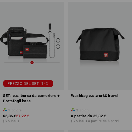
PREZZO DEL SET -14%
SET: e.s. borsa da cameriere +
Washbag e.s.work&travel
Portafogli base
1
colore
2
colori
66,86 €
57,22 €
a partire da
32,82 €
(IVA incl.)
(IVA incl.) a partire da 3 pezzi