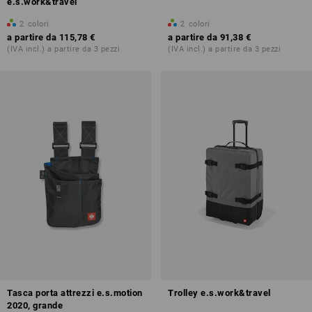
e.s.work&travel
2
colori
2
colori
a partire da
115,78 €
a partire da
91,38 €
(IVA incl.) a partire da 3 pezzi
(IVA incl.) a partire da 3 pezzi
Tasca porta attrezzi e.s.motion
Trolley e.s.work&travel
2020, grande