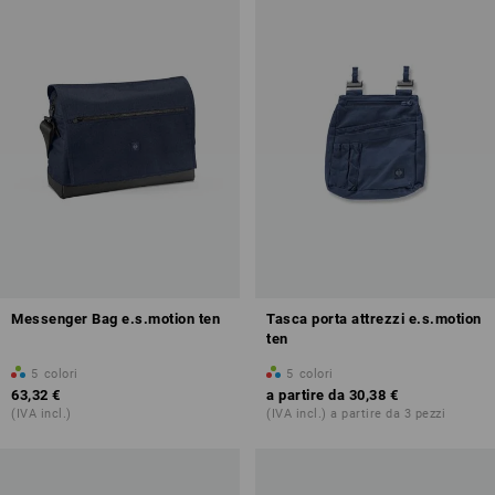
Messenger Bag e.s.motion ten
Tasca porta attrezzi e.s.motion
ten
5
colori
5
colori
63,32 €
a partire da
30,38 €
(IVA incl.)
(IVA incl.) a partire da 3 pezzi