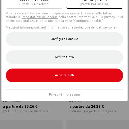
(Prezzi IVA esclusa)
(Prezzi IVA inclusa)
Puoi revocare il tuo consenso in qualsiasi momento con effetto futuro
tramite le
Impostazioni dei cookie
nella nostra informativa sulla privacy. Puoi
anche personalizzare la tua scelta alla voce “Configura i cookie”.
Maggiori informazioni, vedi
Informativa sulla protezione dei dati personali
.
Configura i cookie
Rifiuta tutto
Accetta tutti
Tasca porta attrezzi
Tasca portachiodi e.s.ambition
e.s.ambition
Privacy
|
Impressum
1
colore
1
colore
a partire da
35,26 €
a partire da
24,28 €
(IVA incl.) a partire da 3 pezzi
(IVA incl.) a partire da 3 pezzi