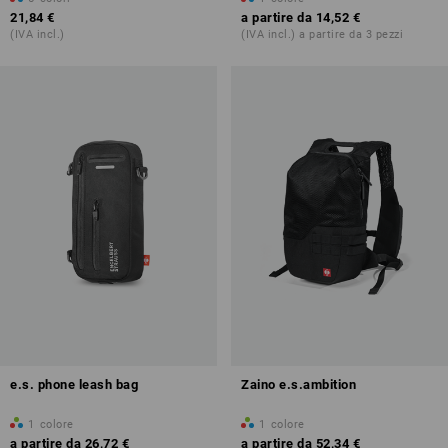
21,84 €
a partire da
14,52 €
(IVA incl.)
(IVA incl.) a partire da 3 pezzi
e.s. phone leash bag
Zaino e.s.ambition
1
colore
1
colore
a partire da
26,72 €
a partire da
52,34 €