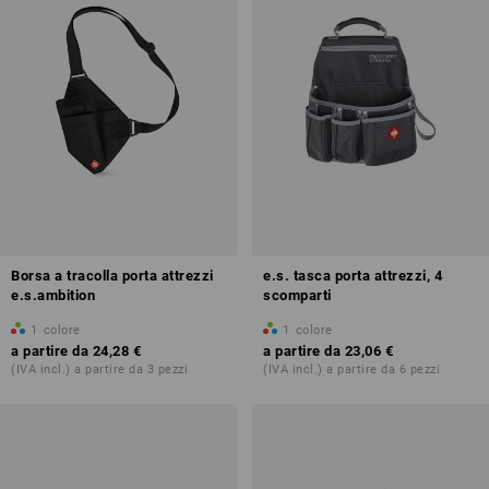
Borsa a tracolla porta attrezzi
e.s. tasca porta attrezzi, 4
e.s.ambition
scomparti
1
colore
1
colore
a partire da
24,28 €
a partire da
23,06 €
(IVA incl.) a partire da 3 pezzi
(IVA incl.) a partire da 6 pezzi