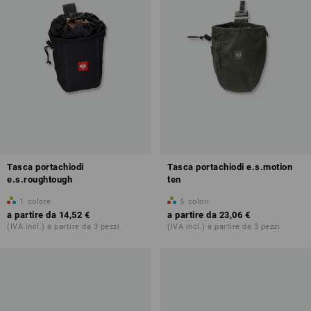
Tasca portachiodi
Tasca portachiodi e.s.motion
e.s.roughtough
ten
1
colore
5
colori
a partire da
14,52 €
a partire da
23,06 €
(IVA incl.) a partire da 3 pezzi
(IVA incl.) a partire da 3 pezzi