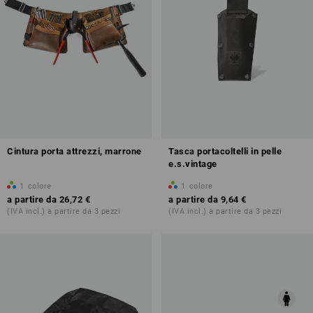
Cintura porta attrezzi, marrone
Tasca portacoltelli in pelle
e.s.vintage
1
colore
1
colore
a partire da
26,72 €
a partire da
9,64 €
(IVA incl.) a partire da 3 pezzi
(IVA incl.) a partire da 3 pezzi