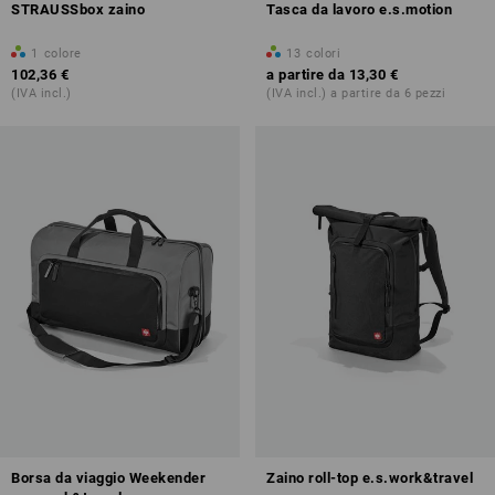
STRAUSSbox zaino
Tasca da lavoro e.s.motion
1
colore
13
colori
102,36 €
a partire da
13,30 €
(IVA incl.)
(IVA incl.) a partire da 6 pezzi
Borsa da viaggio Weekender
Zaino roll-top e.s.work&travel