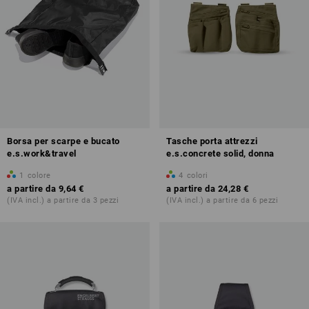
Borsa per scarpe e bucato
Tasche porta attrezzi
e.s.work&travel
e.s.concrete solid, donna
1
colore
4
colori
a partire da
9,64 €
a partire da
24,28 €
(IVA incl.) a partire da 3 pezzi
(IVA incl.) a partire da 6 pezzi