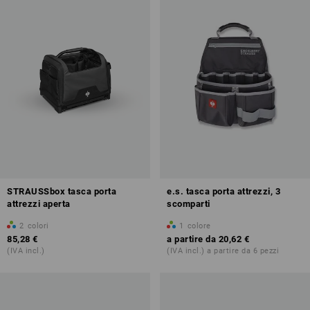
STRAUSSbox tasca porta
e.s. tasca porta attrezzi, 3
attrezzi aperta
scomparti
2
colori
1
colore
85,28 €
a partire da
20,62 €
(IVA incl.)
(IVA incl.) a partire da 6 pezzi