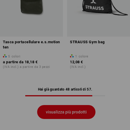
Tasca portacellulare e.s.motion
STRAUSS Gym bag
ten
5
colori
1
colore
a partire da
18,18 €
12,08 €
(IVA incl.) a partire da 3 pezzi
(IVA incl.)
Hai già guardato 48 articoli di 57.
visualizza più prodotti