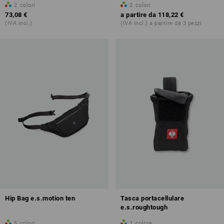
2
colori
2
colori
73,08 €
a partire da
118,22 €
(IVA incl.)
(IVA incl.) a partire da 3 pezzi
Hip Bag e.s.motion ten
Tasca portacellulare
e.s.roughtough
5
colori
1
colore