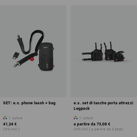
SET: e.s. phone leash + bag
e.s. set di tasche porta attrezzi
Legpack
1
colore
1
colore
41,24 €
a partire da
73,08 €
(IVA incl.)
(IVA incl.) a partire da 3 pezzi