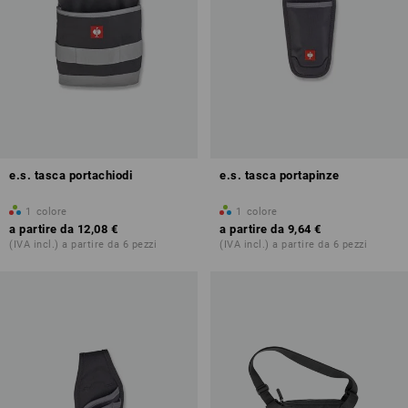
e.s. tasca portachiodi
e.s. tasca portapinze
1
colore
1
colore
a partire da
12,08 €
a partire da
9,64 €
(IVA incl.) a partire da 6 pezzi
(IVA incl.) a partire da 6 pezzi