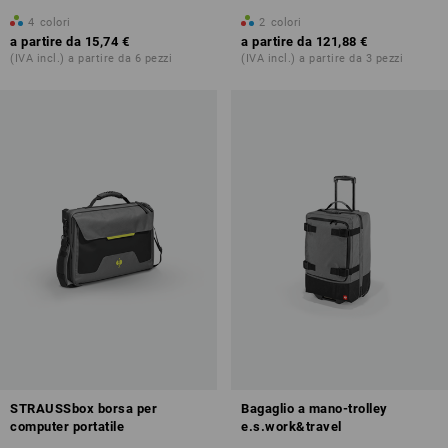
4
colori
2
colori
a partire da
15,74 €
a partire da
121,88 €
(IVA incl.) a partire da 6 pezzi
(IVA incl.) a partire da 3 pezzi
STRAUSSbox borsa per
Bagaglio a mano-trolley
computer portatile
e.s.work&travel