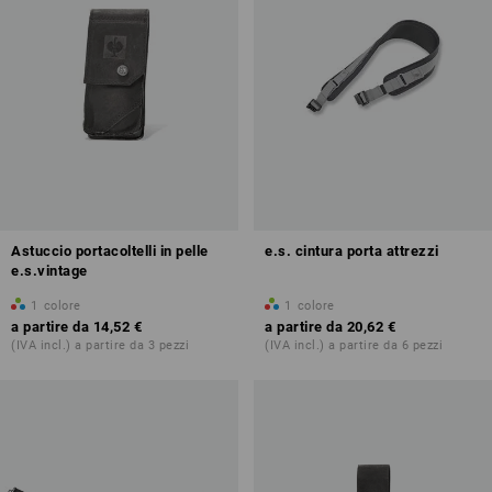
Astuccio portacoltelli in pelle
e.s. cintura porta attrezzi
e.s.vintage
1
colore
1
colore
a partire da
14,52 €
a partire da
20,62 €
(IVA incl.) a partire da 3 pezzi
(IVA incl.) a partire da 6 pezzi