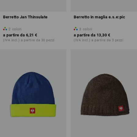
Berretto Jan Thinsulate
Berretto in maglia e.s.e:pic
2
colori
3
colori
a partire da
6,21 €
a partire da
13,30 €
(IVA incl.) a partire da 30 pezzi
(IVA incl.) a partire da 3 pezzi