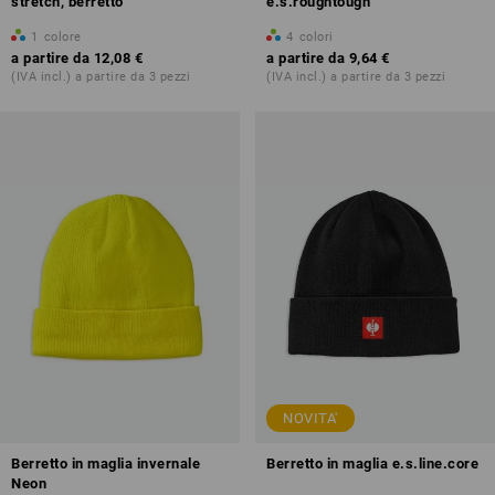
stretch, berretto
e.s.roughtough
1
colore
4
colori
a partire da
12,08 €
a partire da
9,64 €
(IVA incl.) a partire da 3 pezzi
(IVA incl.) a partire da 3 pezzi
NOVITA'
Berretto in maglia invernale
Berretto in maglia e.s.line.core
Neon