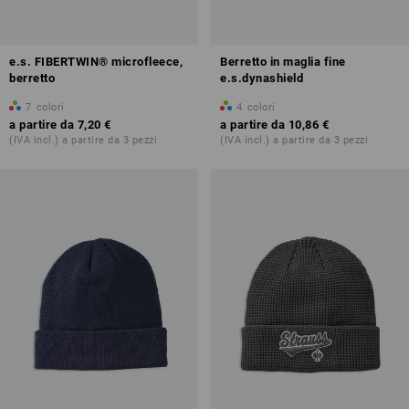
e.s. FIBERTWIN® microfleece,
Berretto in maglia fine
berretto
e.s.dynashield
7
colori
4
colori
a partire da
7,20 €
a partire da
10,86 €
(IVA incl.) a partire da 3 pezzi
(IVA incl.) a partire da 3 pezzi