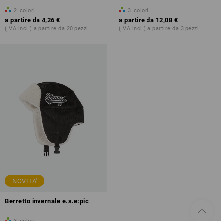
2
colori
3
colori
a partire da
4,26 €
a partire da
12,08 €
(IVA incl.) a partire da 20 pezzi
(IVA incl.) a partire da 3 pezzi
NOVITA'
Berretto invernale e.s.e:pic
3
colori