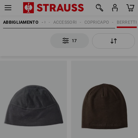
ABBIGLIAMENTO
UOMO
ACCESSORI
COPRICAPO
BERRETTI
17
17