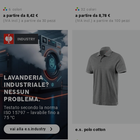
6
colori
32
colori
a partire da
8,42 €
a partire da
8,78 €
(IVA incl.) a partire da 30 pezzi
(IVA incl.) a partire da 100 pezzi
LAVANDERIA
INDUSTRIALE?
NESSUN
PROBLEMA.
Testato secondo la norma
ISO 15797 – lavabile fino a
75 °C
vai alla e.s.industry
e.s. polo cotton