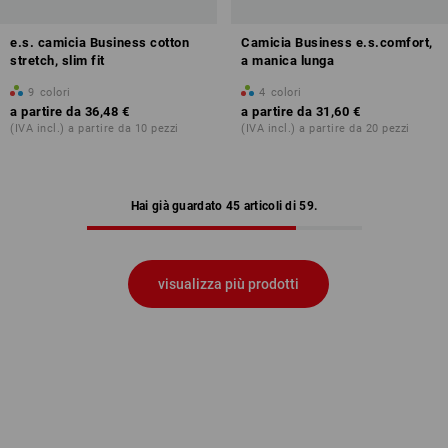
e.s. camicia Business cotton
Camicia Business e.s.comfort,
stretch, slim fit
a manica lunga
9
colori
4
colori
a partire da
36,48 €
a partire da
31,60 €
(IVA incl.) a partire da 10 pezzi
(IVA incl.) a partire da 20 pezzi
Hai già guardato 45 articoli di 59.
visualizza più prodotti