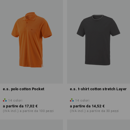
e.s. polo cotton Pocket
e.s. t-shirt cotton stretch Layer
14
colori
14
colori
a partire da
17,02 €
a partire da
14,52 €
(IVA incl.) a partire da 100 pezzi
(IVA incl.) a partire da 30 pezzi