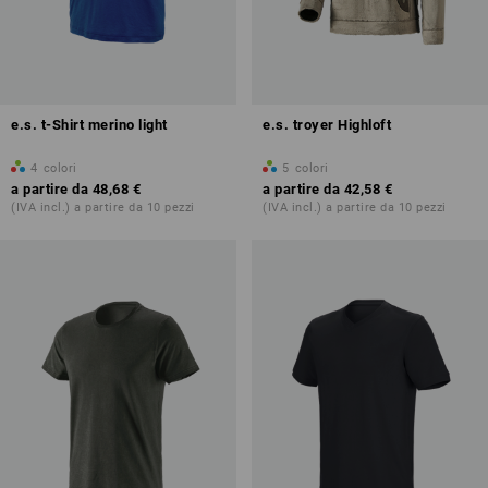
e.s. t-Shirt merino light
e.s. troyer Highloft
4
colori
5
colori
a partire da
48,68 €
a partire da
42,58 €
(IVA incl.) a partire da 10 pezzi
(IVA incl.) a partire da 10 pezzi