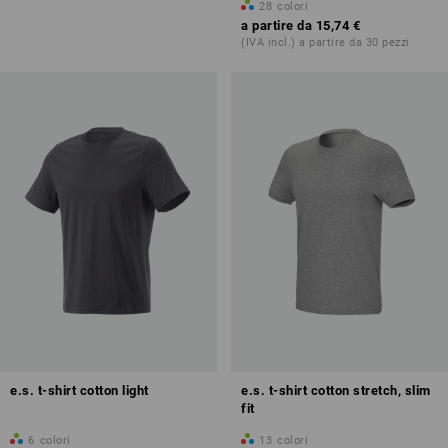
28
colori
a partire da
15,74 €
(IVA incl.) a partire da 30 pezzi
e.s. t-shirt cotton light
e.s. t-shirt cotton stretch, slim
fit
6
colori
13
colori