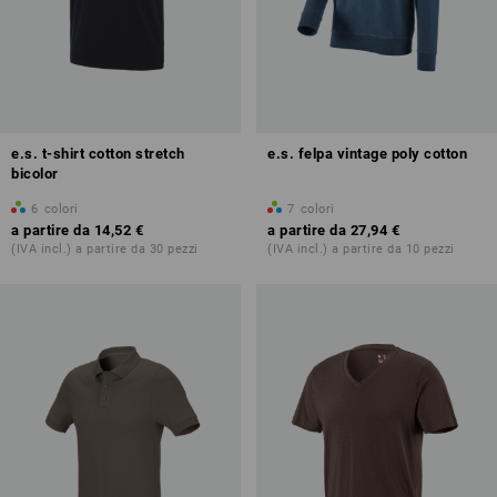
e.s. t-shirt cotton stretch
e.s. felpa vintage poly cotton
bicolor
6
colori
7
colori
a partire da
14,52 €
a partire da
27,94 €
(IVA incl.) a partire da 30 pezzi
(IVA incl.) a partire da 10 pezzi