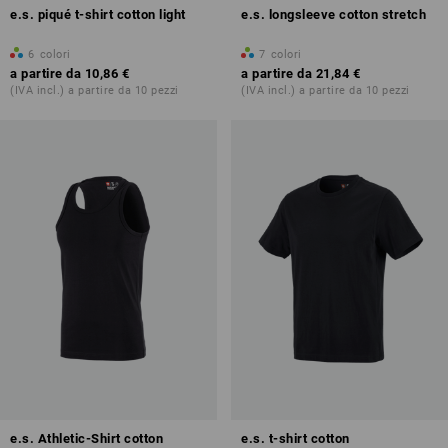
e.s. piqué t-shirt cotton light
e.s. longsleeve cotton stretch
6
colori
7
colori
a partire da
10,86 €
a partire da
21,84 €
(IVA incl.) a partire da 10 pezzi
(IVA incl.) a partire da 10 pezzi
e.s. Athletic-Shirt cotton
e.s. t-shirt cotton