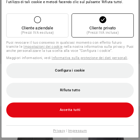
l'utilizzo di tali cookie e metodi facendo clic sul pulsante 'Rifiuta tutto'.
Cliente aziendale
Cliente privato
(Prezzi IVA esclusa)
(Prezzi IVA inclusa)
Puoi revocare il tuo consenso in qualsiasi momento con effetto futuro
tramite le
Impostazioni dei cookie
nella nostra informativa sulla privacy. Puoi
anche personalizzare la tua scelta alla voce “Configura i cookie”.
Maggiori informazioni, vedi
Informativa sulla protezione dei dati personali
.
e.s. felpa aperta con cappuccio
e.s. polo in piqué cotton stretch
Configura i cookie
poly cotton
15
colori
15
colori
Rifiuta tutto
a partire da
40,87 €
a partire da
26,72 €
(IVA incl.) a partire da 30 pezzi
(IVA incl.) a partire da 10 pezzi
Accetta tutti
Privacy
|
Impressum