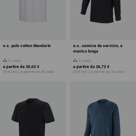
e.s. polo cotton Mandarin
e.s. camicia da servizio, a
manica lunga
5
colori
5
colori
a partire da
20,62 €
a partire da
26,72 €
(IVA incl.) a partire da 30 pezzi
(IVA incl.) a partire da 10 pezzi