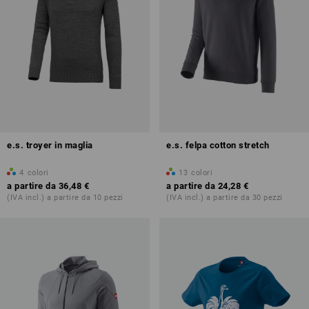
e.s. troyer in maglia
e.s. felpa cotton stretch
4
colori
13
colori
a partire da
36,48 €
a partire da
24,28 €
(IVA incl.) a partire da 10 pezzi
(IVA incl.) a partire da 30 pezzi