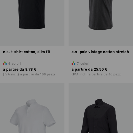
e.s. t-shirt cotton, slim fit
e.s. polo vintage cotton stretch
6
colori
7
colori
a partire da
8,78 €
a partire da
25,50 €
(IVA incl.) a partire da 100 pezzi
(IVA incl.) a partire da 10 pezzi