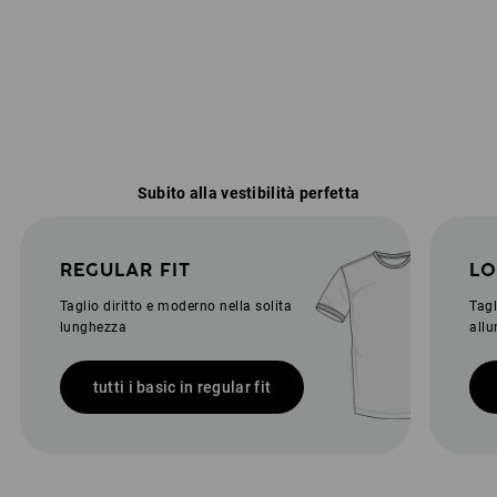
Subito alla vestibilità perfetta
REGULAR FIT
LO
Taglio diritto e moderno nella solita
Tag
lunghezza
allu
tutti i basic in regular fit