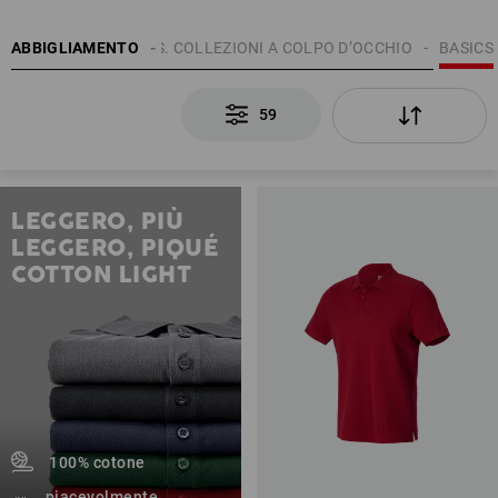
UOMO
ABBIGLIAMENTO
TEMI
E.S. COLLEZIONI A COLPO D’OCCHIO
BASICS
59
LEGGERO, PIÙ
LEGGERO, PIQUÉ
COTTON LIGHT
100% cotone
piacevolmente