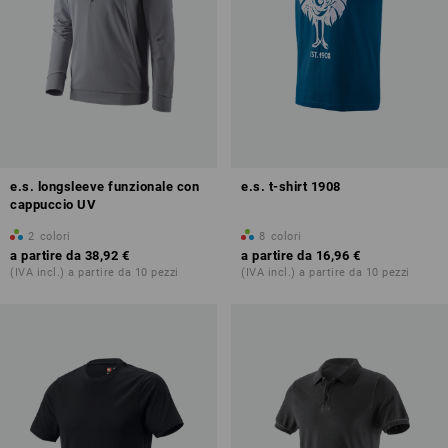
e.s. longsleeve funzionale con
e.s. t-shirt 1908
cappuccio UV
2
colori
8
colori
a partire da
38,92 €
a partire da
16,96 €
(IVA incl.) a partire da 10 pezzi
(IVA incl.) a partire da 10 pezzi