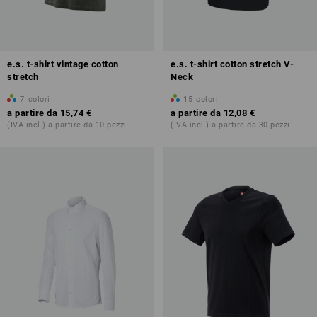
e.s. t-shirt vintage cotton
e.s. t-shirt cotton stretch V-
stretch
Neck
7
colori
15
colori
a partire da
15,74 €
a partire da
12,08 €
(IVA incl.) a partire da 10 pezzi
(IVA incl.) a partire da 30 pezzi