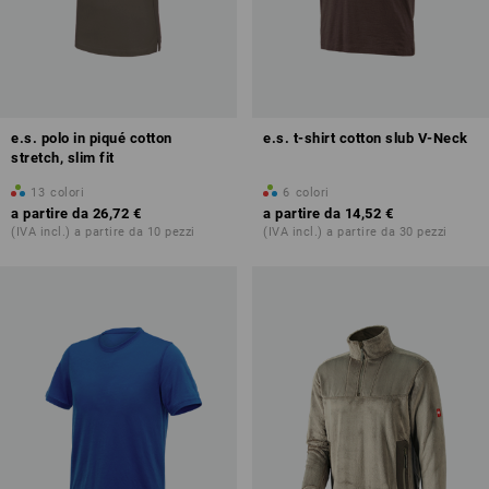
e.s. polo in piqué cotton
e.s. t-shirt cotton slub V-Neck
stretch, slim fit
13
colori
6
colori
a partire da
26,72 €
a partire da
14,52 €
(IVA incl.) a partire da 10 pezzi
(IVA incl.) a partire da 30 pezzi