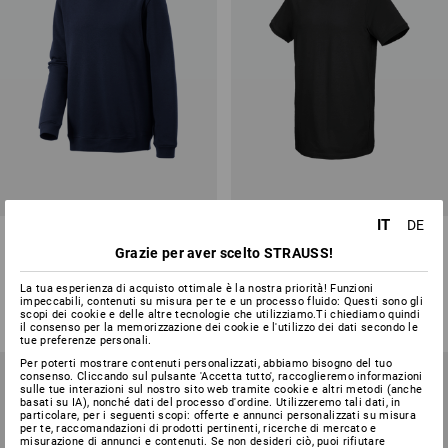
IT
DE
e.s. felpa poly cotton, long fit
e.s. t-shirt cotton stretch, long
fit
Grazie per aver scelto STRAUSS!
6
colori
16
colori
La tua esperienza di acquisto ottimale è la nostra priorità! Funzioni
impeccabili, contenuti su misura per te e un processo fluido: Questi sono gli
a partire da
20,37 €
a partire da
12,08 €
scopi dei cookie e delle altre tecnologie che utilizziamo.Ti chiediamo quindi
(IVA incl.) a partire da 100 pezzi
(IVA incl.) a partire da 30 pezzi
il consenso per la memorizzazione dei cookie e l'utilizzo dei dati secondo le
tue preferenze personali.
Per poterti mostrare contenuti personalizzati, abbiamo bisogno del tuo
consenso. Cliccando sul pulsante 'Accetta tutto', raccoglieremo informazioni
sulle tue interazioni sul nostro sito web tramite cookie e altri metodi (anche
basati su IA), nonché dati del processo d'ordine. Utilizzeremo tali dati, in
particolare, per i seguenti scopi: offerte e annunci personalizzati su misura
per te, raccomandazioni di prodotti pertinenti, ricerche di mercato e
misurazione di annunci e contenuti. Se non desideri ciò, puoi rifiutare