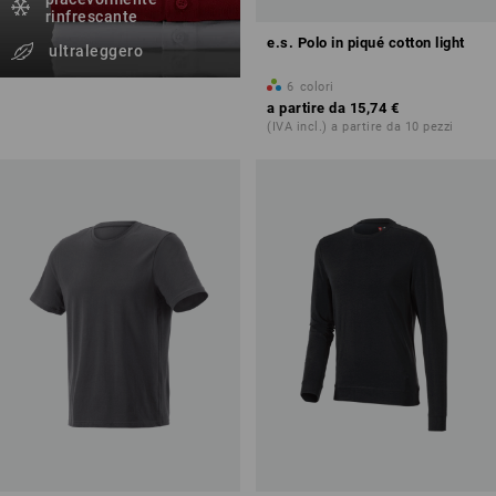
rinfrescante
e.s. Polo in piqué cotton light
ultraleggero
6
colori
a partire da
15,74 €
(IVA incl.) a partire da 10 pezzi