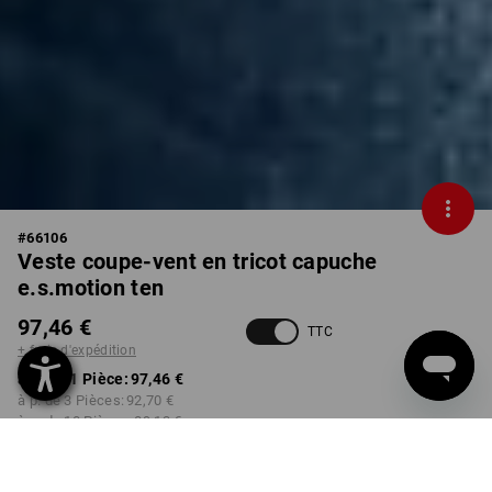
#
66106
Veste coupe-vent en tricot capuche
e.s.motion ten
97,46 €
TTC
+ frais d'expédition
à p. de 1 Pièce:
97,46 €
à p. de 3 Pièces:
92,70 €
à p. de 10 Pièces:
89,13 €
Délai de livraison est d'env.
Disponibilité Workwearstore
2 à 4 jours ouvrables