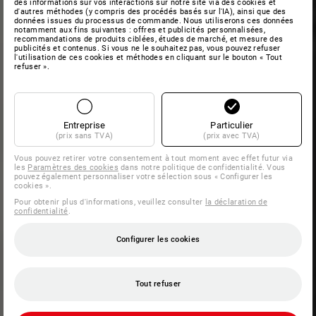
des informations sur vos interactions sur notre site via des cookies et
d'autres méthodes (y compris des procédés basés sur l'IA), ainsi que des
données issues du processus de commande. Nous utiliserons ces données
notamment aux fins suivantes : offres et publicités personnalisées,
recommandations de produits ciblées, études de marché, et mesure des
publicités et contenus. Si vous ne le souhaitez pas, vous pouvez refuser
l'utilisation de ces cookies et méthodes en cliquant sur le bouton « Tout
refuser ».
Entreprise
Particulier
(prix sans TVA)
(prix avec TVA)
Vous pouvez retirer votre consentement à tout moment avec effet futur via
les
Paramètres des cookies
dans notre politique de confidentialité. Vous
pouvez également personnaliser votre sélection sous « Configurer les
cookies ».
Pour obtenir plus d'informations, veuillez consulter
la déclaration de
confidentialité
.
Configurer les cookies
Tout refuser