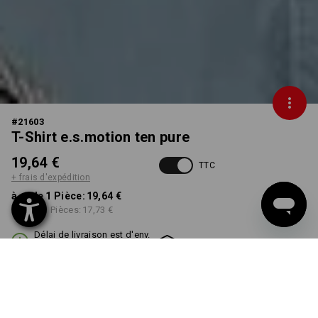
#
21603
T-Shirt e.s.motion ten pure
19,64 €
TTC
+ frais d'expédition
à p. de 1 Pièce:
19,64 €
à p. de 3 Pièces:
17,73 €
Délai de livraison est d'env.
Disponibilité Workwearstore
2 à 4 jours ouvrables
COULEUR
TAILLE
S
choisir
choisir