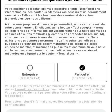
Votre expérience d'achat optimale est notre priorité ! Des fonctions
irréprochables, des contenus adaptés à vos besoins et un déroulement
sans faille - Telles sont les fonctions des cookies et des autres
technologies que nous utilisons.
Afin de vous proposer du contenu personnalisé, nous avons besoin de
votre consentement. En cliquant sur le bouton « Tout accepter », nous
collecterons des informations sur vos interactions sur notre site via des
cookies et d'autres méthodes (y compris des procédés basés sur l'IA),
ainsi que des données issues du processus de commande. Nous
utiliserons ces données notamment aux fins suivantes : offres et
publicités personnalisées, recommandations de produits ciblées,
études de marché, et mesure des publicités et contenus. Si vous ne le
souhaitez pas, vous pouvez refuser l'utilisation de ces cookies et
méthodes en cliquant sur le bouton « Tout refuser ».
Entreprise
Particulier
(prix sans TVA)
(prix avec TVA)
Vous pouvez retirer votre consentement à tout moment avec effet futur
via les
Paramètres des cookies
dans notre politique de confidentialité.
Vous pouvez également personnaliser votre sélection sous « Configurer
les cookies ».
Pour obtenir plus d'informations, veuillez consulter
la déclaration de
confidentialité
.