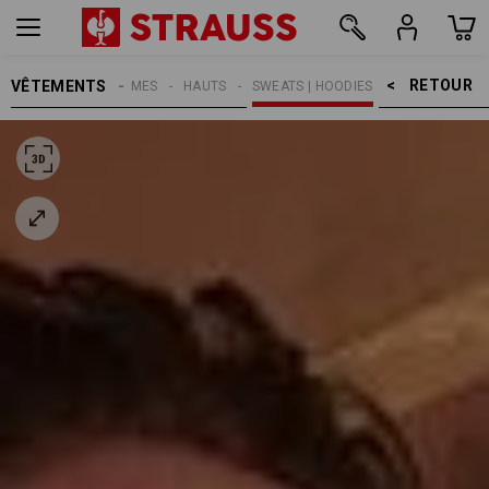
RETOUR    >
VÊTEMENTS
HOMMES
HAUTS
SWEATS | HOODIES