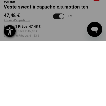
#
21650
Veste sweat à capuche e.s.motion ten
47,48 €
TTC
+ frais d'expédition
à p. de 1 Pièce:
47,48 €
à p. de 3 Pièces:
45,10 €
à p. de 10 Pièces:
41,53 €
Délai de livraison est d'env.
Disponibilité Workwearstore
2 à 4 jours ouvrables
COULEUR
TAILLE
S
choisir
choisir
noir oxyde vintage
Remise sur quantité
à p. de 1 Pièce
à p. de 3 Pièces
à p. de 10 Pièces
Économies:
Économies:
Économies:
0
%/
Pièce
5
%/
Pièces
13
%/
Pièces