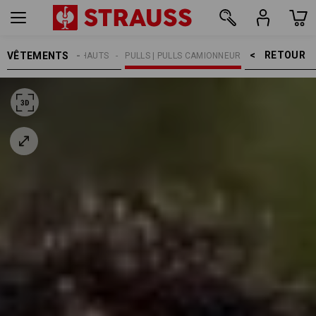
RETOUR    >
VÊTEMENTS
HOMMES
HAUTS
PULLS | PULLS CAMIONNEUR