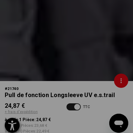
#
21740
Pull de fonction Longsleeve UV e.s.trail
24,87 €
TTC
+ frais d'expédition
à p. de 1 Pièce:
24,87 €
à p. de 3 Pièces:
23,68 €
à p. de 10 Pièces:
22,49 €