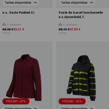
Tailles disponibles
Tailles disponibles
e.s. Veste Padded CI
Veste de travail fonctionnelle
e.s.dynashield, f.
2
couleurs
3
couleurs
65,33 €
33,31 €
89,13 €
47,59 €
(TTC)
(TTC)
PROMO -47%
PROMO -42%
Tailles disponibles
Tailles disponibles