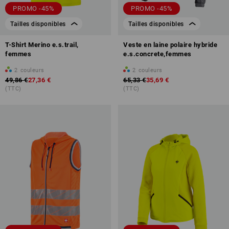
PROMO -45%
PROMO -45%
Tailles disponibles
Tailles disponibles
T-Shirt Merino e.s.trail,
Veste en laine polaire hybride
femmes
e.s.concrete,femmes
2
couleurs
2
couleurs
49,86 €
27,36 €
65,33 €
35,69 €
(TTC)
(TTC)