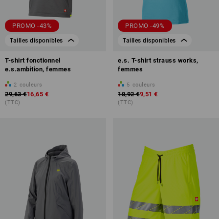
PROMO -43%
PROMO -49%
Tailles disponibles
Tailles disponibles
T-shirt fonctionnel
e.s. T-shirt strauss works,
e.s.ambition, femmes
femmes
2
couleurs
5
couleurs
29,63 €
16,65 €
18,92 €
9,51 €
(TTC)
(TTC)