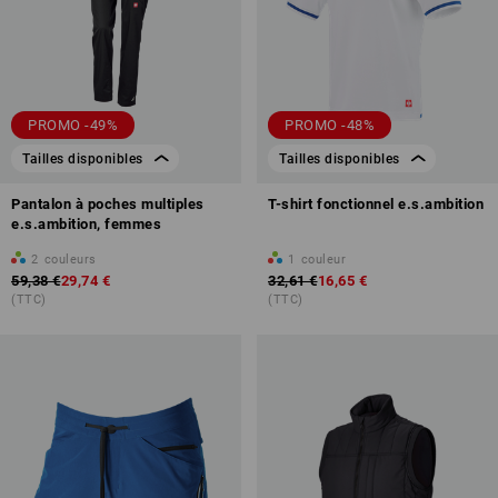
PROMO -49%
PROMO -48%
Tailles disponibles
Tailles disponibles
Pantalon à poches multiples
T-shirt fonctionnel e.s.ambition
e.s.ambition, femmes
2
couleurs
1
couleur
59,38 €
29,74 €
32,61 €
16,65 €
(TTC)
(TTC)