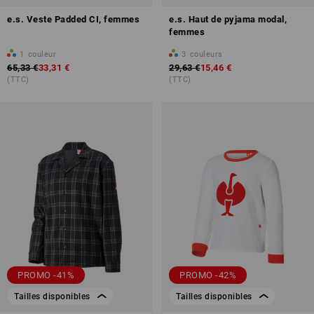
e.s. Veste Padded CI, femmes
e.s. Haut de pyjama modal,
femmes
1
couleur
3
couleurs
65,33 €
33,31 €
29,63 €
15,46 €
(TTC)
(TTC)
PROMO -41%
PROMO -42%
Tailles disponibles
Tailles disponibles