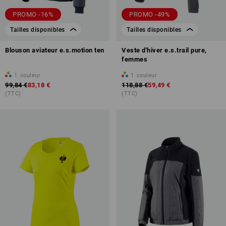
PROMO -16%
PROMO -49%
Tailles disponibles
Tailles disponibles
Blouson aviateur e.s.motion ten
Veste d'hiver e.s.trail pure,
femmes
1
couleur
1
couleur
99,84 €
83,18 €
118,88 €
59,49 €
(TTC)
(TTC)