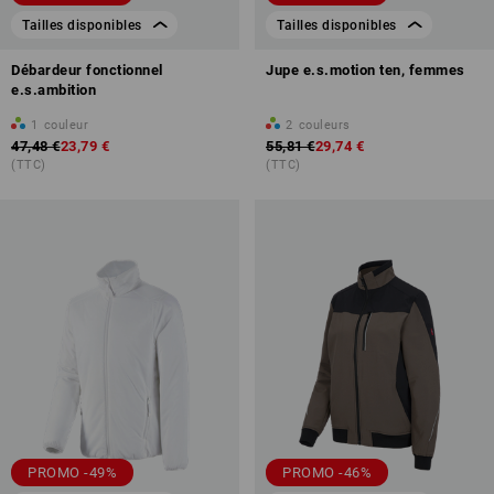
Tailles disponibles
Tailles disponibles
Débardeur fonctionnel
Jupe e.s.motion ten, femmes
e.s.ambition
1
couleur
2
couleurs
47,48 €
23,79 €
55,81 €
29,74 €
(TTC)
(TTC)
PROMO -49%
PROMO -46%