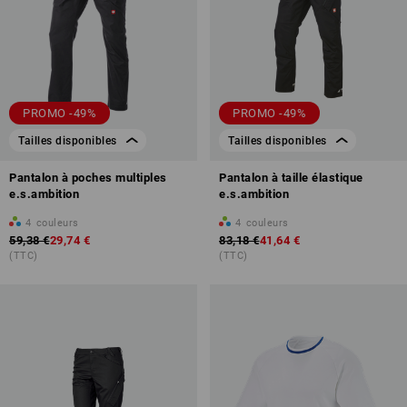
PROMO -49%
PROMO -49%
Tailles disponibles
Tailles disponibles
Pantalon à poches multiples
Pantalon à taille élastique
e.s.ambition
e.s.ambition
4
couleurs
4
couleurs
59,38 €
29,74 €
83,18 €
41,64 €
(TTC)
(TTC)