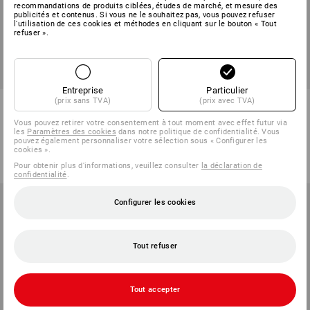
recommandations de produits ciblées, études de marché, et mesure des
publicités et contenus. Si vous ne le souhaitez pas, vous pouvez refuser
l'utilisation de ces cookies et méthodes en cliquant sur le bouton « Tout
refuser ».
PROMO -49%
PROMO -42%
Tailles disponibles
Tailles disponibles
Entreprise
Particulier
(prix sans TVA)
(prix avec TVA)
Fonctionnelle short e.s.trail,
T-shirt fonctionnel signal
femmes
e.s.ambition
Vous pouvez retirer votre consentement à tout moment avec effet futur via
les
Paramètres des cookies
dans notre politique de confidentialité. Vous
1
couleur
3
couleurs
pouvez également personnaliser votre sélection sous « Configurer les
59,38 €
29,74 €
41,53 €
23,79 €
cookies ».
(TTC)
(TTC)
Pour obtenir plus d'informations, veuillez consulter
la déclaration de
confidentialité
.
Configurer les cookies
Tout refuser
Tout accepter