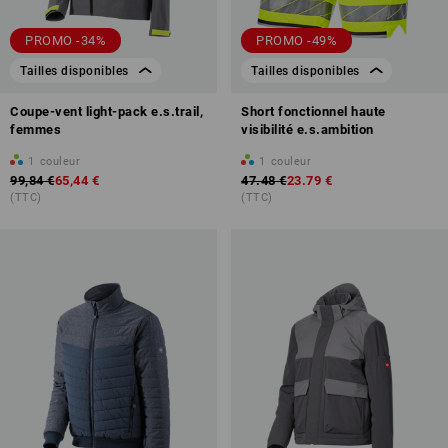
PROMO -34%
PROMO -49%
Tailles disponibles
Tailles disponibles
Coupe-vent light-pack e.s.trail,
Short fonctionnel haute
femmes
visibilité e.s.ambition
1
couleur
1
couleur
99,84 €
65,44 €
47.48 €
23.79 €
(TTC)
(TTC)