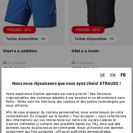
PROMO -45%
PROMO -45%
Tailles disponibles
Tailles disponibles
Short e.s.ambition
Gilet e.s.iconic
2
couleurs
3
couleurs
43,91 €
23,79 €
65,33 €
35,69 €
(TTC)
(TTC)
FR
DE
EN
Nous nous réjouissons que vous ayez choisi STRAUSS !
Votre expérience d'achat optimale est notre priorité ! Des fonctions
irréprochables, des contenus adaptés à vos besoins et un déroulement sans
faille - Telles sont les fonctions des cookies et des autres technologies que
nous utilisons.
Afin de vous proposer du contenu personnalisé, nous avons besoin de votre
consentement. En cliquant sur le bouton « Tout accepter », nous collecterons
des informations sur vos interactions sur notre site via des cookies et
d'autres méthodes (y compris des procédés basés sur l'IA), ainsi que des
données issues du processus de commande. Nous utiliserons ces données
notamment aux fins suivantes : offres et publicités personnalisées,