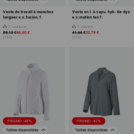
Veste de travail à manches
Veste en l. à capu. hyb. tie-dye
longues e.s.fusion, f.
e.s.motion ten f.
2
couleurs
1
couleur
89,13 €
46,40 €
41,64 €
23,79 €
(TTC)
(TTC)
PROMO -49%
PROMO -47%
Tailles disponibles
Tailles disponibles