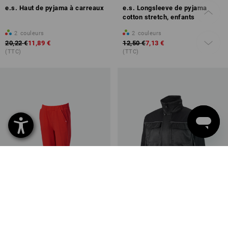
e.s. Haut de pyjama à carreaux
e.s. Longsleeve de pyjama
cotton stretch, enfants
2
couleurs
2
couleurs
20,22 €
11,89 €
12,50 €
7,13 €
(TTC)
(TTC)
PROMO -42%
PROMO -47%
Tailles disponibles
Tailles disponibles