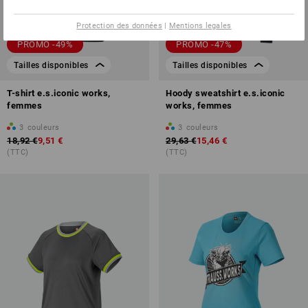
Protection des données
|
Mentions legales
PROMO -49%
PROMO -47%
Tailles disponibles
Tailles disponibles
T-shirt e.s.iconic works,
Hoody sweatshirt e.s.iconic
femmes
works, femmes
3
couleurs
3
couleurs
18,92 €
9,51 €
29,63 €
15,46 €
(TTC)
(TTC)