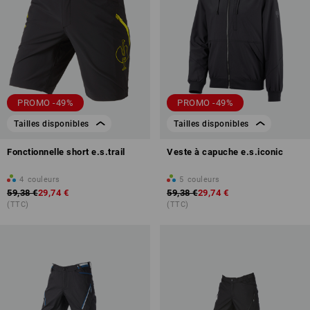
PROMO -49%
PROMO -49%
Tailles disponibles
Tailles disponibles
Fonctionnelle short e.s.trail
Veste à capuche e.s.iconic
4
couleurs
5
couleurs
59,38 €
29,74 €
59,38 €
29,74 €
(TTC)
(TTC)