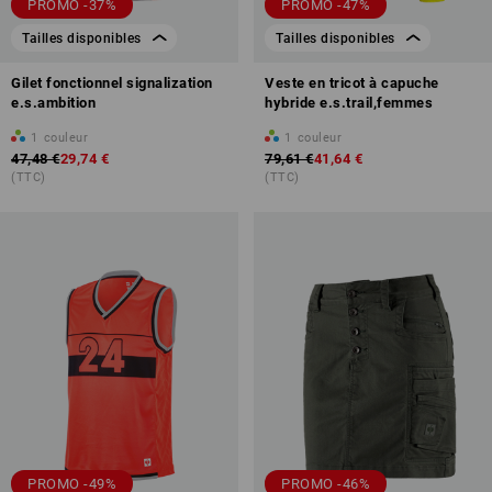
PROMO -37%
PROMO -47%
Tailles disponibles
Tailles disponibles
Gilet fonctionnel signalization
Veste en tricot à capuche
e.s.ambition
hybride e.s.trail,femmes
1
couleur
1
couleur
47,48 €
29,74 €
79,61 €
41,64 €
(TTC)
(TTC)
PROMO -49%
PROMO -46%