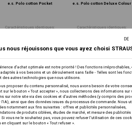
même
e.s. Polo cotton Pocket
e.s. Polo cotton Deluxe Colour
Caractéristiques identiques:
Caractéristiques identiques:
DE
us nous réjouissons que vous ayez choisi STRAUS
9
8
érience d'achat optimale est notre priorité ! Des fonctions irréprochables,
adaptés à vos besoins et un déroulement sans faille - Telles sont les fon
t des autres technologies que nous utilisons.
+1 autre caractéristique
+1 autre caractéristique
ous proposer du contenu personnalisé, nous avons besoin de votre conse
nt sur le bouton « Tout accepter », nous collecterons des informations sur
ons sur notre site via des cookies et d'autres méthodes (y compris des pr
 l'IA), ainsi que des données issues du processus de commande. Nous ut
es notamment aux fins suivantes : offres et publicités personnalisées,
ations de produits ciblées, études de marché, et mesure des publicités 
 Si vous ne le souhaitez pas, vous pouvez refuser l'utilisation de ces cook
en cliquant sur le bouton « Tout refuser ».
Comparer tous les détails