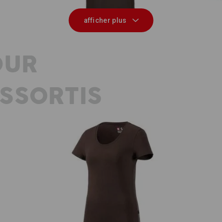
afficher plus
OUR
SSORTIS
e.s. T-shirt cotton stretch, femmes
e.