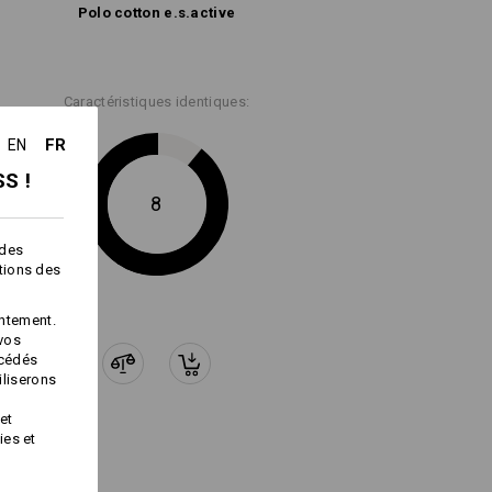
Polo cotton e.s.​active
Caractéristiques identiques:
FR
EN
S !
8
 des
ctions des
ntement.
 vos
océdés
iliserons
et
ies et