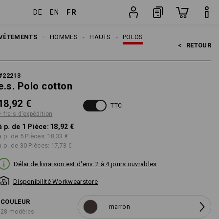
FR
DE
EN
Pièce
VÊTEMENTS
HOMMES
HAUTS
POLOS
<   
RETOUR
#
22213
e.s. Polo cotton
18,92 €
TTC
+ frais d'expédition
à p. de 1 Pièce:
18,92 €
à p. de 5 Pièces:
18,33 €
à p. de 30 Pièces:
17,73 €
Délai de livraison est d'env. 2 à 4 jours ouvrables
Disponibilité Workwearstore
COULEUR
marron
28 modèles