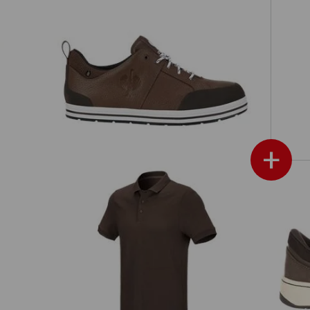
S3 Chaussures basses de séc. e.s.
it
Spes II low
+
S
e.s. Pique-Polo cotton stretch