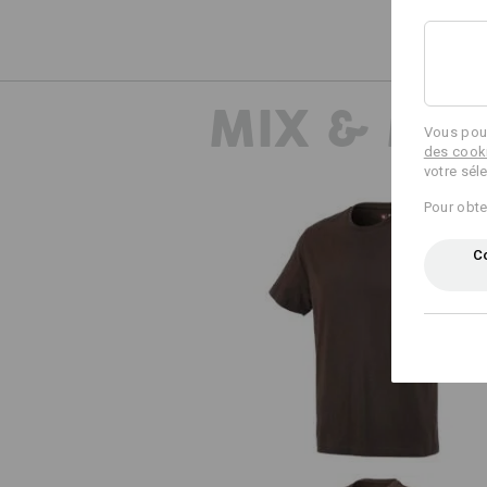
MIX & MA
Vous pouv
des cook
votre sél
Pour obte
Co
e.s. T-shirt cotton