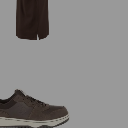
1 Chaussures basses de sécurité
e.s.Eindhoven low