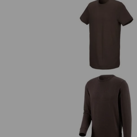
e.s. T-Shirt cotton stretch, long f
e.s. Sweatshirt poly cotton