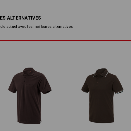
Boutonnière en 3 parties
Brillance durable des couleurs
ES ALTERNATIVES
Matière :
Tissu extérieur
100
%
Coton
(ca. 200
cle actuel avec les meilleures alternatives
Conseils d'entretien :
Lavage en machine à 60 °C
Séchage en machine - cycle do
Ne pas nettoyer à sec
Veuillez tenir compte de ce qui sui
Le coton pur peut rétrécir de 3-5 %.
Personnalisation :
Concevoir soi-