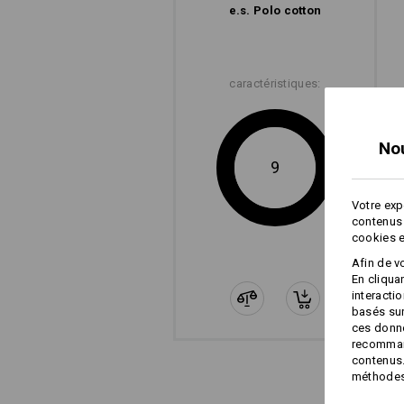
e.s. Polo cotton
caractéristiques:
No
9
Votre exp
contenus 
cookies e
Afin de v
En cliqua
interacti
basés sur
ces donné
recommand
contenus.
méthodes 