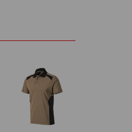
 g/m²)
Ne pas javelliser
ux
Repasser à chaud
t pour choisir la taille:
Service de logos