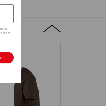
mètres
naliser
er
e.s. Polo cotton