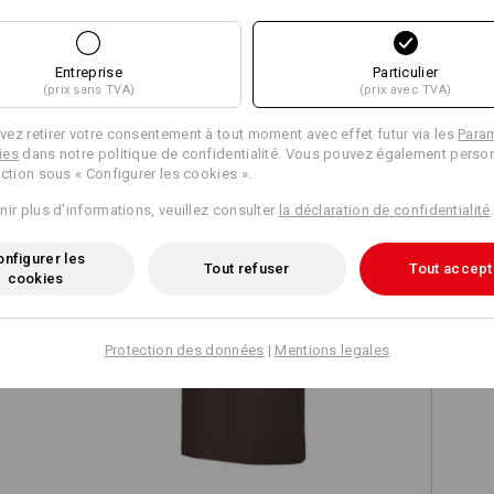
Entreprise
Particulier
(prix sans TVA)
(prix avec TVA)
TCH
ez retirer votre consentement à tout moment avec effet futur via les
Para
ies
dans notre politique de confidentialité. Vous pouvez également person
ection sous « Configurer les cookies ».
nir plus d'informations, veuillez consulter
la déclaration de confidentialité
.
nfigurer les
Tout refuser
Tout accept
cookies
e.s. T-Shirt cotton stretch
Protection des données
|
Mentions legales