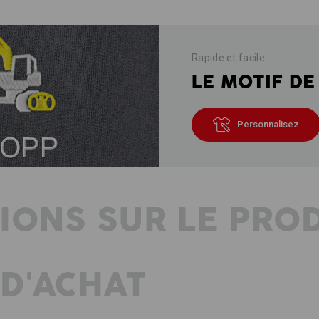
Rapide et facile
LE MOTIF DE
Personnalisez
IONS SUR LE PRO
 D'ACHAT
DESCRIPTION
D
En coton peigné de qualité su