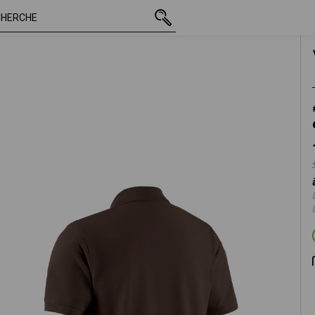
TTC
18,92 €
S
+ frais d'expédition