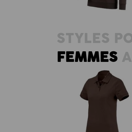
STYLES P
FEMMES
A
e.s. Polo cotton, femmes