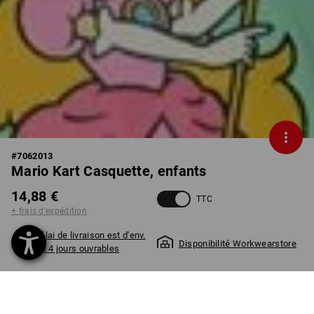
#
7062013
Mario Kart Casquette, enfants
14,88 €
TTC
+ frais d'expédition
Délai de livraison est d'env.
Disponibilité Workwearstore
2 à 4 jours ouvrables
COULEUR
choisir