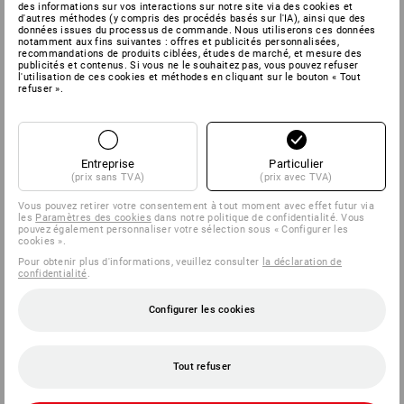
des informations sur vos interactions sur notre site via des cookies et
d'autres méthodes (y compris des procédés basés sur l'IA), ainsi que des
données issues du processus de commande. Nous utiliserons ces données
notamment aux fins suivantes : offres et publicités personnalisées,
recommandations de produits ciblées, études de marché, et mesure des
publicités et contenus. Si vous ne le souhaitez pas, vous pouvez refuser
l'utilisation de ces cookies et méthodes en cliquant sur le bouton « Tout
refuser ».
Entreprise
Particulier
(prix sans TVA)
(prix avec TVA)
Vous pouvez retirer votre consentement à tout moment avec effet futur via
les
Paramètres des cookies
dans notre politique de confidentialité. Vous
pouvez également personnaliser votre sélection sous « Configurer les
cookies ».
Pour obtenir plus d'informations, veuillez consulter
la déclaration de
confidentialité
.
Configurer les cookies
Tout refuser