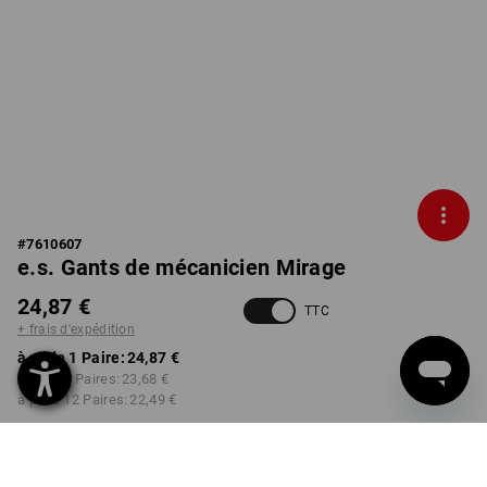
#
7610607
e.s. Gants de mécanicien Mirage
24,87 €
TTC
+ frais d'expédition
à p. de 1 Paire:
24,87 €
à p. de 3 Paires:
23,68 €
à p. de 12 Paires:
22,49 €
Délai de livraison est d'env.
Disponibilité Workwearstore
2 à 4 jours ouvrables