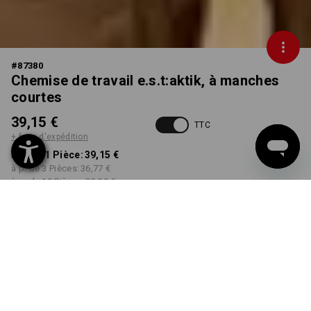
#
87380
Chemise de travail e.s.t:aktik, à manches
courtes
39,15 €
TTC
+ frais d'expédition
à p. de 1 Pièce:
39,15 €
à p. de 3 Pièces:
36,77 €
à p. de 10 Pièces:
33,20 €
Délai de livraison est d'env.
Disponibilité Workwearstore
2 à 4 jours ouvrables
COULEUR
TAILLE
S
choisir
choisir
noir