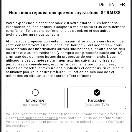
FR
DE
EN
Nous nous réjouissons que vous ayez choisi STRAUSS !
Votre expérience d'achat optimale est notre priorité ! Des fonctions
irréprochables, des contenus adaptés à vos besoins et un déroulement
sans faille - Telles sont les fonctions des cookies et des autres
technologies que nous utilisons.
Afin de vous proposer du contenu personnalisé, nous avons besoin de
votre consentement. En cliquant sur le bouton « Tout accepter », nous
collecterons des informations sur vos interactions sur notre site via des
cookies et d'autres méthodes (y compris des procédés basés sur l'IA),
ainsi que des données issues du processus de commande. Nous
utiliserons ces données notamment aux fins suivantes : offres et
publicités personnalisées, recommandations de produits ciblées,
études de marché, et mesure des publicités et contenus. Si vous ne le
souhaitez pas, vous pouvez refuser l'utilisation de ces cookies et
méthodes en cliquant sur le bouton « Tout refuser ».
Entreprise
Particulier
(prix sans TVA)
(prix avec TVA)
Vous pouvez retirer votre consentement à tout moment avec effet futur
via les
Paramètres des cookies
dans notre politique de confidentialité.
Vous pouvez également personnaliser votre sélection sous « Configurer
les cookies ».