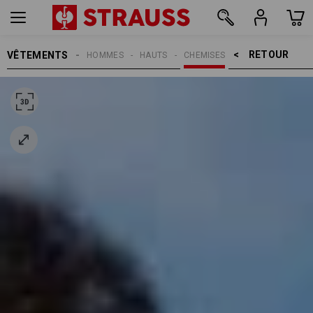
RETOUR    >
VÊTEMENTS
HOMMES
HAUTS
CHEMISES