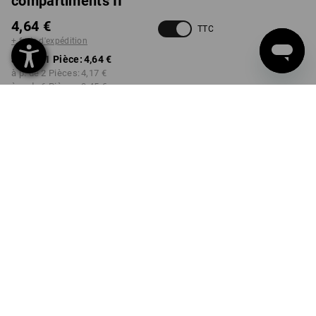
compartiments II
4,64 €
TTC
+ frais d'expédition
à p. de 1 Pièce:
4,64 €
à p. de 2 Pièces:
4,17 €
à p. de 6 Pièces:
3,45 €
Délai de livraison est d'env.
non disponible dans
2 à 4 jours ouvrables
Workwearstore
Remise sur quantité
à p. de 1 Pièce
à p. de 2 Pièces
à p. de 6 Pièces
Économies:
Économies:
Économies:
0
%/
Pièce
10
%/
Pièces
26
%/
Pièces
Pièce