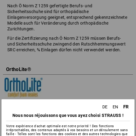
Nach Ö Norm Z 1259 gefertigte Berufs- und
Sicherheitsschuhe sind für orthopädische
Einlagenversorgung geeignet, entsprechend gekennzeichnete
Modelle auch für Veränderung durch orthopädische
Zurichtungen.
Für die Zertifizierung nach Ö Norm Z 1259 müssen Berufs-
und Sicherheitsschuhe zwingend den Rutschhemmungswert
SRC erreichen, ¾ Einlagen dürfen nicht verwendet werden.
OrthoLite®
hohe Atmungsaktivität
FR
DE
EN
dauerhafte Elastizität
antibakteriell & geruchshemmend
Nous nous réjouissons que vous ayez choisi STRAUSS !
langlebige Stoßdämpfung
Votre expérience d'achat optimale est notre priorité ! Des fonctions
irréprochables, des contenus adaptés à vos besoins et un déroulement sans
faille - Telles sont les fonctions des cookies et des autres technologies que