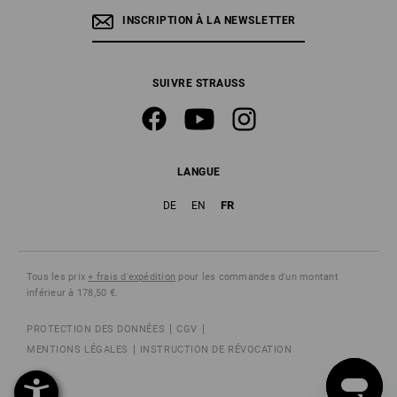
INSCRIPTION À LA NEWSLETTER
SUIVRE STRAUSS
LANGUE
FR
DE
EN
Tous les prix
+ frais d'expédition
pour les commandes d'un montant
inférieur à 178,50 €.
PROTECTION DES DONNÉES
CGV
MENTIONS LÉGALES
INSTRUCTION DE RÉVOCATION