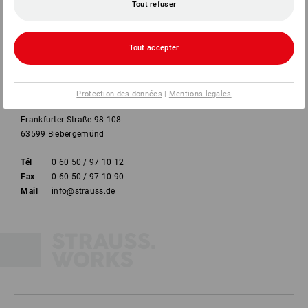
Tout refuser
Tout accepter
Strauss Deutschland
Protection des données
|
Mentions legales
GmbH & Co. KG
Frankfurter Straße 98-108
63599 Biebergemünd
Tél
0 60 50 / 97 10 12
Fax
0 60 50 / 97 10 90
Mail
info@strauss.de