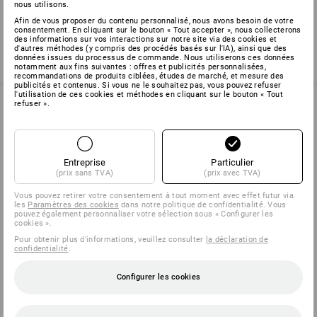
nous utilisons.
Afin de vous proposer du contenu personnalisé, nous avons besoin de votre
consentement. En cliquant sur le bouton « Tout accepter », nous collecterons
des informations sur vos interactions sur notre site via des cookies et
d'autres méthodes (y compris des procédés basés sur l'IA), ainsi que des
zurück
données issues du processus de commande. Nous utiliserons ces données
notamment aux fins suivantes : offres et publicités personnalisées,
recommandations de produits ciblées, études de marché, et mesure des
publicités et contenus. Si vous ne le souhaitez pas, vous pouvez refuser
l'utilisation de ces cookies et méthodes en cliquant sur le bouton « Tout
refuser ».
SERVICE 0 60 50 / 97 10 12
Entreprise
Particulier
(prix sans TVA)
(prix avec TVA)
SERVICE
Vous pouvez retirer votre consentement à tout moment avec effet futur via
les
Paramètres des cookies
dans notre politique de confidentialité. Vous
ENTREPRISES
pouvez également personnaliser votre sélection sous « Configurer les
cookies ».
Pour obtenir plus d'informations, veuillez consulter
la déclaration de
INFORMATION
confidentialité
.
Configurer les cookies
MÉTHODES DE PAIEMENT