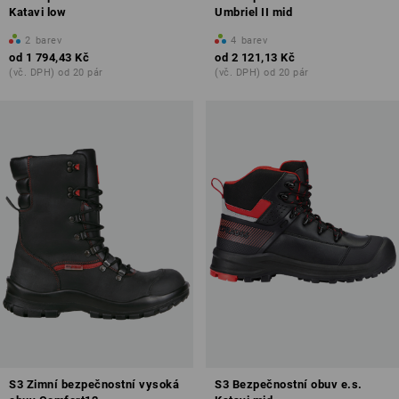
Katavi low
Umbriel II mid
2
barev
4
barev
od
1 794,43 Kč
od
2 121,13 Kč
(vč. DPH) od 20 pár
(vč. DPH) od 20 pár
S3 Zimní bezpečnostní vysoká
S3 Bezpečnostní obuv e.s.