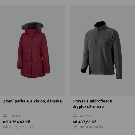
Zimní parka e.s.vision, dámská
Troyer z microfleecu
dryplexx® micro
5
barev
14
barev
od
3 754,63 Kč
od
487,63 Kč
(vč. DPH) od 10 ks
(vč. DPH) od 30 ks