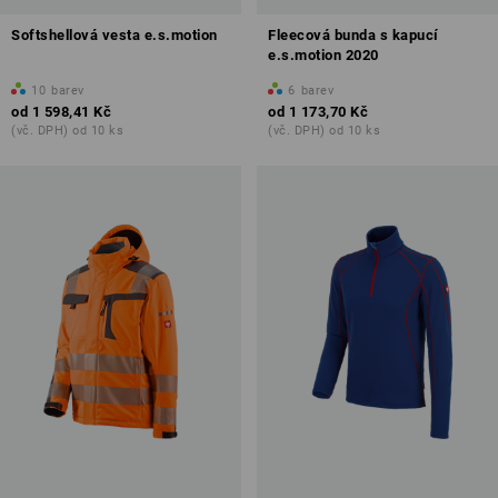
Softshellová vesta e.s.motion
Fleecová bunda s kapucí
e.s.motion 2020
10
barev
6
barev
od
1 598,41 Kč
od
1 173,70 Kč
(vč. DPH) od 10 ks
(vč. DPH) od 10 ks