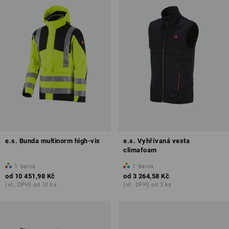
e.s. Bunda multinorm high-vis
e.s. Vyhřívaná vesta
climafoam
1
barva
1
barva
od
10 451,98 Kč
od
3 264,58 Kč
(vč. DPH) od 10 ks
(vč. DPH) od 3 ks