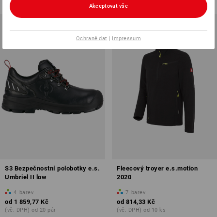
Akceptovat vše
Ochraně dat
|
Impressum
S3 Bezpečnostní polobotky e.s.
Fleecový troyer e.s.motion
Umbriel II low
2020
4
barev
7
barev
od
1 859,77 Kč
od
814,33 Kč
(vč. DPH) od 20 pár
(vč. DPH) od 10 ks