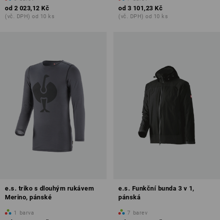
od
2 023,12 Kč
od
3 101,23 Kč
(vč. DPH) od 10 ks
(vč. DPH) od 10 ks
e.s. triko s dlouhým rukávem
e.s. Funkční bunda 3 v 1,
Merino, pánské
pánská
1
barva
7
barev