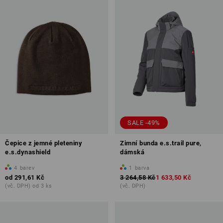
SALE -49%
Čepice z jemné pleteniny
Zimní bunda e.s.trail pure,
e.s.dynashield
dámská
4
barev
1
barva
od
291,61 Kč
3 264,58 Kč
1 633,50 Kč
(vč. DPH) od 3 ks
(vč. DPH)