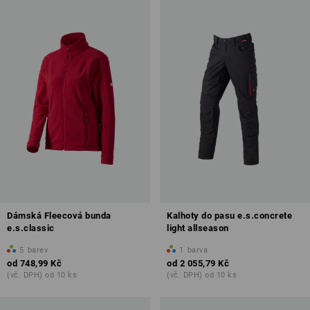
Dámská Fleecová bunda
Kalhoty do pasu e.s.concrete
e.s.classic
light allseason
5
barev
1
barva
od
748,99 Kč
od
2 055,79 Kč
(vč. DPH) od 10 ks
(vč. DPH) od 10 ks