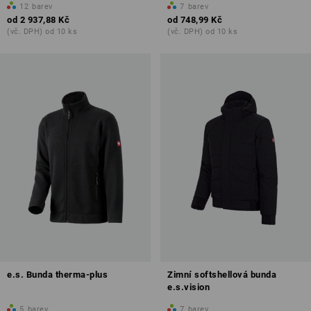
12
barev
7
barev
od
2 937,88 Kč
od
748,99 Kč
(vč. DPH) od 10 ks
(vč. DPH) od 10 ks
e.s. Bunda therma-plus
Zimní softshellová bunda
e.s.vision
5
barev
7
barev