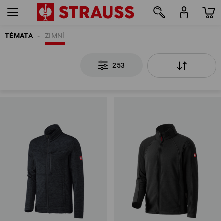
TÉMATA
ZIMNÍ
253
253