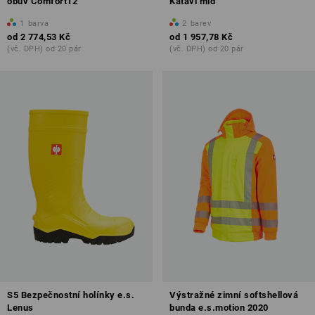
obuv Comfort12
Katavi mid
1
barva
2
barev
od
2 774,53 Kč
od
1 957,78 Kč
(vč. DPH) od 20 pár
(vč. DPH) od 20 pár
S5 Bezpečnostní holínky e.s.
Výstražné zimní softshellová
Lenus
bunda e.s.motion 2020