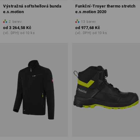
Výstražná softshellová bunda
Funkční-Troyer thermo stretch
e.s.motion
e.s.motion 2020
2
barev
13
barev
od
3 264,58 Kč
od
977,68 Kč
(vč. DPH) od 10 ks
(vč. DPH) od 10 ks