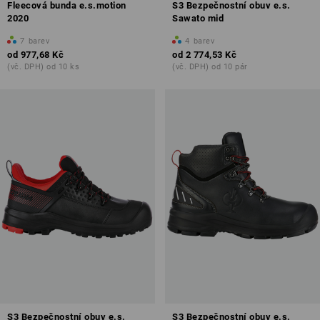
Fleecová bunda e.s.motion
S3 Bezpečnostní obuv e.s.
2020
Sawato mid
7
barev
4
barev
od
977,68 Kč
od
2 774,53 Kč
(vč. DPH) od 10 ks
(vč. DPH) od 10 pár
S3 Bezpečnostní obuv e.s.
S3 Bezpečnostní obuv e.s.