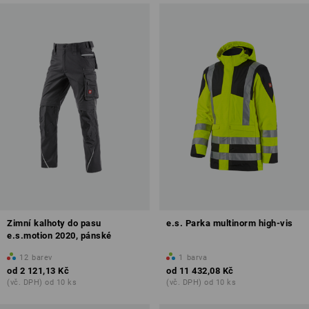
Zimní kalhoty do pasu
e.s. Parka multinorm high-vis
e.s.motion 2020, pánské
12
barev
1
barva
od
2 121,13 Kč
od
11 432,08 Kč
(vč. DPH) od 10 ks
(vč. DPH) od 10 ks