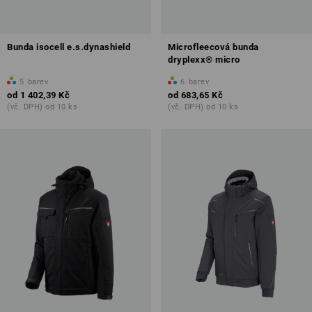
Bunda isocell e.s.dynashield
Microfleecová bunda
dryplexx® micro
5
barev
6
barev
od
1 402,39 Kč
od
683,65 Kč
(vč. DPH) od 10 ks
(vč. DPH) od 10 ks