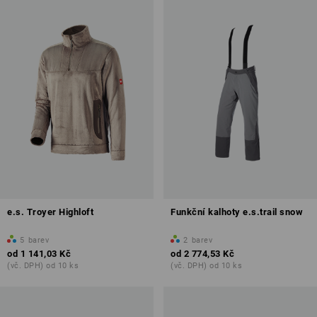
e.s. Troyer Highloft
Funkční kalhoty e.s.trail snow
5
barev
2
barev
od
1 141,03 Kč
od
2 774,53 Kč
(vč. DPH) od 10 ks
(vč. DPH) od 10 ks