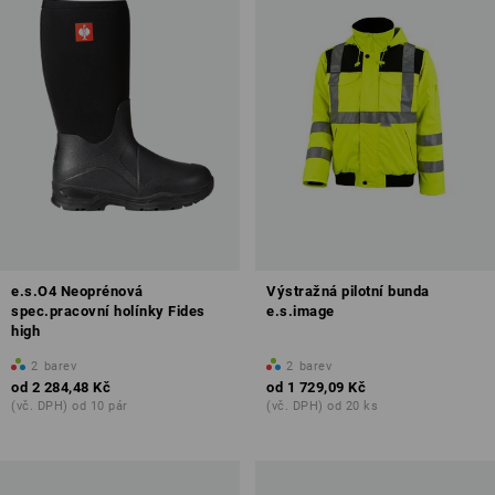
e.s.O4 Neoprénová
Výstražná pilotní bunda
spec.pracovní holínky Fides
e.s.image
high
2
barev
2
barev
od
2 284,48 Kč
od
1 729,09 Kč
(vč. DPH) od 10 pár
(vč. DPH) od 20 ks