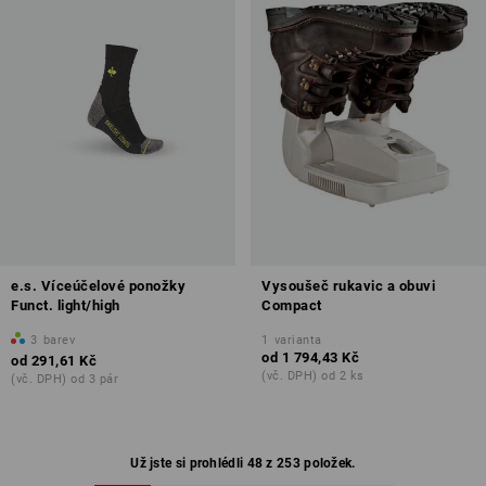
e.s. Víceúčelové ponožky
Vysoušeč rukavic a obuvi
Funct. light/high
Compact
3
barev
1
varianta
od
1 794,43 Kč
od
291,61 Kč
(vč. DPH) od 2 ks
(vč. DPH) od 3 pár
Už jste si prohlédli 48 z 253 položek.