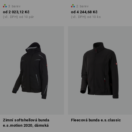
3
barev
2
barev
od
2 023,12 Kč
od
4 244,68 Kč
(vč. DPH) od 10 pár
(vč. DPH) od 10 ks
Zimní softshellová bunda
Fleecová bunda e.s.classic
e.s.motion 2020, dámská