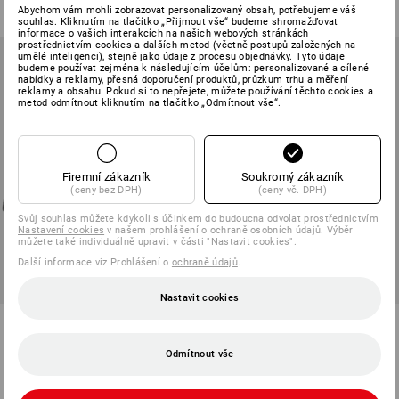
(vč. DPH) od 10 ks
(vč. DPH) od 10 pár
Abychom vám mohli zobrazovat personalizovaný obsah, potřebujeme váš
souhlas. Kliknutím na tlačítko „Přijmout vše“ budeme shromažďovat
informace o vašich interakcích na našich webových stránkách
prostřednictvím cookies a dalších metod (včetně postupů založených na
umělé inteligenci), stejně jako údaje z procesu objednávky. Tyto údaje
budeme používat zejména k následujícím účelům: personalizované a cílené
nabídky a reklamy, přesná doporučení produktů, průzkum trhu a měření
reklamy a obsahu. Pokud si to nepřejete, můžete používání těchto cookies a
metod odmítnout kliknutím na tlačítko „Odmítnout vše“.
Firemní zákazník
Soukromý zákazník
(ceny bez DPH)
(ceny vč. DPH)
Svůj souhlas můžete kdykoli s účinkem do budoucna odvolat prostřednictvím
Nastavení cookies
v našem prohlášení o ochraně osobních údajů. Výběr
můžete také individuálně upravit v části "Nastavit cookies".
Další informace viz Prohlášení o
ochraně údajů
.
Nastavit cookies
S3 Bezpečnostní obuv e.s.
Troyer climacell e.s.dynashield
Kasanka low
Odmítnout vše
2
barev
6
barev
od
2 774,53 Kč
od
1 141,03 Kč
(vč. DPH) od 10 pár
(vč. DPH) od 10 ks