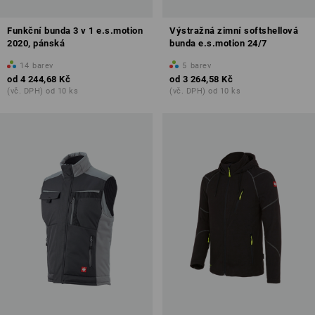
Funkční bunda 3 v 1 e.s.motion
Výstražná zimní softshellová
2020, pánská
bunda e.s.motion 24/7
14
barev
5
barev
od
4 244,68 Kč
od
3 264,58 Kč
(vč. DPH) od 10 ks
(vč. DPH) od 10 ks