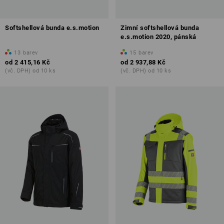
Softshellová bunda e.s.motion
Zimní softshellová bunda
e.s.motion 2020, pánská
13
barev
15
barev
od
2 415,16 Kč
od
2 937,88 Kč
(vč. DPH) od 10 ks
(vč. DPH) od 10 ks