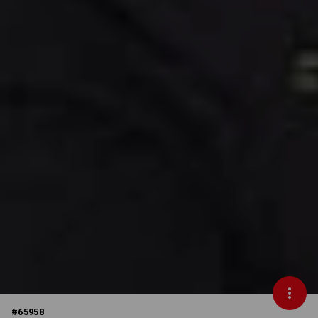
#
65958