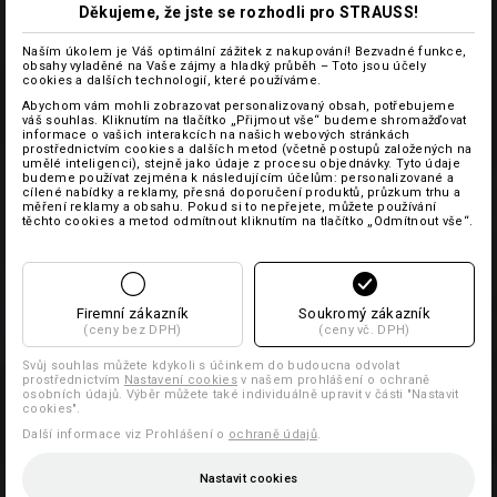
Děkujeme, že jste se rozhodli pro STRAUSS!
Naším úkolem je Váš optimální zážitek z nakupování! Bezvadné funkce,
obsahy vyladěné na Vaše zájmy a hladký průběh – Toto jsou účely
cookies a dalších technologií, které používáme.
Abychom vám mohli zobrazovat personalizovaný obsah, potřebujeme
váš souhlas. Kliknutím na tlačítko „Přijmout vše“ budeme shromažďovat
informace o vašich interakcích na našich webových stránkách
prostřednictvím cookies a dalších metod (včetně postupů založených na
umělé inteligenci), stejně jako údaje z procesu objednávky. Tyto údaje
budeme používat zejména k následujícím účelům: personalizované a
cílené nabídky a reklamy, přesná doporučení produktů, průzkum trhu a
měření reklamy a obsahu. Pokud si to nepřejete, můžete používání
těchto cookies a metod odmítnout kliknutím na tlačítko „Odmítnout vše“.
Firemní zákazník
Soukromý zákazník
(ceny bez DPH)
(ceny vč. DPH)
Svůj souhlas můžete kdykoli s účinkem do budoucna odvolat
prostřednictvím
Nastavení cookies
v našem prohlášení o ochraně
osobních údajů. Výběr můžete také individuálně upravit v části "Nastavit
cookies".
Další informace viz Prohlášení o
ochraně údajů
.
Nastavit cookies