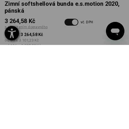
Zimní softshellová bunda e.s.motion 2020,
pánská
3 264,58 Kč
vč. DPH
s připočtením dopravného
od 1 ks:
3 264,58 Kč
od 3 ks:
3 101,23 Kč
od 10 ks:
2 937,88 Kč
Dodací lhůta cca 3-5
pracovních dnů
BARVA
VELIKOST
S
vybrat
vybrat
černá / mořská zelená
Množstevní sleva
od 1 ks
od 3 ks
od 10 ks
Sleva :
Sleva :
Sleva :