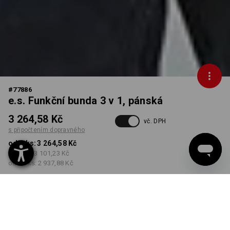
#
77886
e.s. Funkční bunda 3 v 1, pánská
3 264,58 Kč
vč. DPH
s připočtením dopravného
od 1 ks:
3 264,58 Kč
od 3 ks:
3 101,23 Kč
od 10 ks:
2 937,88 Kč
Dodací lhůta cca 3-5
pracovních dnů
BARVA
VELIKOST