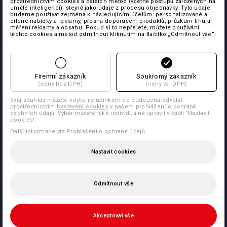
prostřednictvím cookies a dalších metod (včetně postupů založených na
umělé inteligenci), stejně jako údaje z procesu objednávky. Tyto údaje
budeme používat zejména k následujícím účelům: personalizované a
cílené nabídky a reklamy, přesná doporučení produktů, průzkum trhu a
měření reklamy a obsahu. Pokud si to nepřejete, můžete používání
těchto cookies a metod odmítnout kliknutím na tlačítko „Odmítnout vše“.
Firemní zákazník
Soukromý zákazník
(ceny bez DPH)
(ceny vč. DPH)
Svůj souhlas můžete kdykoli s účinkem do budoucna odvolat
prostřednictvím
Nastavení cookies
v našem prohlášení o ochraně
osobních údajů. Výběr můžete také individuálně upravit v části "Nastavit
cookies".
Další informace viz Prohlášení o
ochraně údajů
.
Nastavit cookies
Odmítnout vše
Akceptovat vše