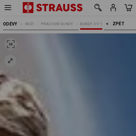
ZPĚT    >
ODĚVY
MUŽI
PRACOVNÍ BUNDY
BUNDY 3 V 1