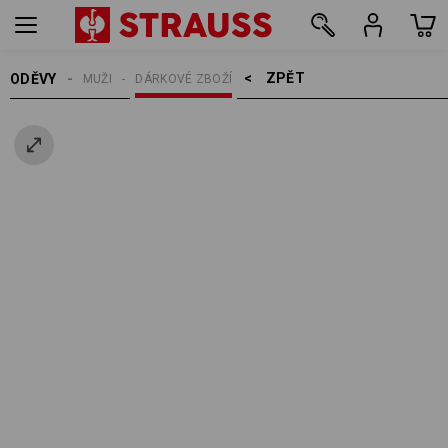
ZPĚT    >
ODĚVY
MUŽI
DÁRKOVÉ ZBOŽÍ