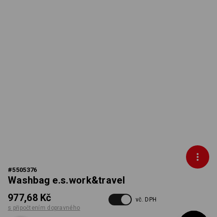
#
5505376
Washbag e.s.work&travel
977,68 Kč
vč. DPH
s připočtením dopravného