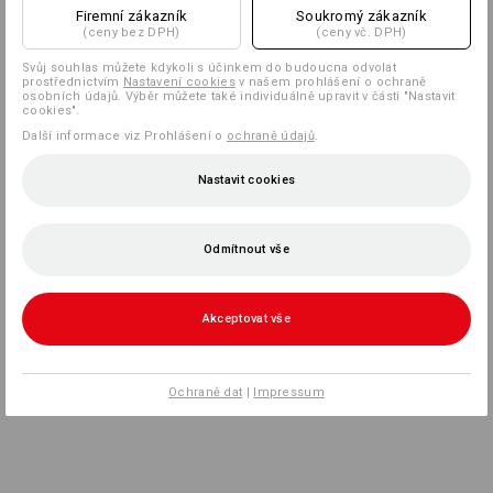
Firemní zákazník
Soukromý zákazník
(ceny bez DPH)
(ceny vč. DPH)
Svůj souhlas můžete kdykoli s účinkem do budoucna odvolat
prostřednictvím
Nastavení cookies
v našem prohlášení o ochraně
osobních údajů. Výběr můžete také individuálně upravit v části "Nastavit
cookies".
Další informace viz Prohlášení o
ochraně údajů
.
Nastavit cookies
Odmítnout vše
Akceptovat vše
Ochraně dat
|
Impressum