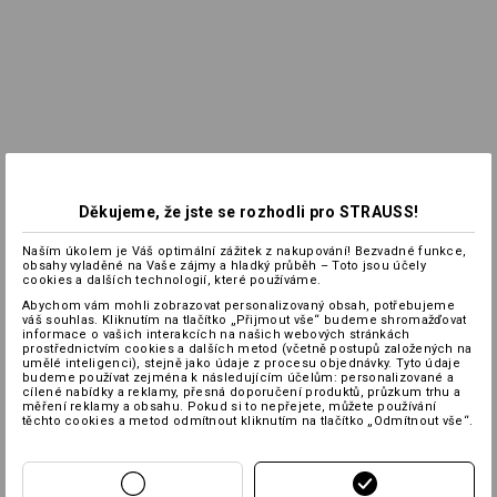
Děkujeme, že jste se rozhodli pro STRAUSS!
Naším úkolem je Váš optimální zážitek z nakupování! Bezvadné funkce,
obsahy vyladěné na Vaše zájmy a hladký průběh – Toto jsou účely
cookies a dalších technologií, které používáme.
Abychom vám mohli zobrazovat personalizovaný obsah, potřebujeme
váš souhlas. Kliknutím na tlačítko „Přijmout vše“ budeme shromažďovat
informace o vašich interakcích na našich webových stránkách
prostřednictvím cookies a dalších metod (včetně postupů založených na
umělé inteligenci), stejně jako údaje z procesu objednávky. Tyto údaje
budeme používat zejména k následujícím účelům: personalizované a
cílené nabídky a reklamy, přesná doporučení produktů, průzkum trhu a
měření reklamy a obsahu. Pokud si to nepřejete, můžete používání
těchto cookies a metod odmítnout kliknutím na tlačítko „Odmítnout vše“.