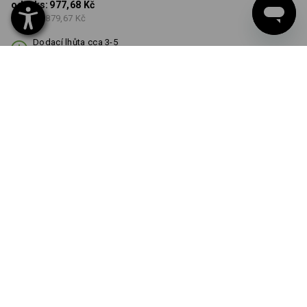
od 1 ks:
977,68 Kč
od 3 ks:
879,67 Kč
Dodací lhůta cca 3-5
pracovních dnů
BARVA
vybrat
černá
Množstevní sleva
od 1 ks
od 3 ks
Sleva :
Sleva :
0
%/
ks
10
%/
ks
ks