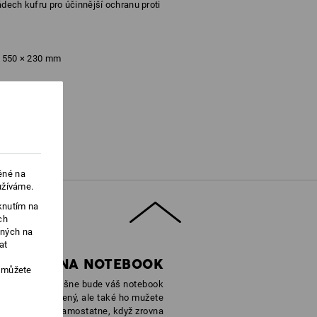
ádech kufru pro účinnější ochranu proti
 × 550 × 230 mm
cca. 220 g/m²)
Nebělit
ěné na
užíváme.
Nežehlete
knutím na
ch
ených na
at
 BRAŠNA NA NOTEBOOK
, můžete
dnímatelné brašne bude váš notebook
 bezpecne uložený, ale také ho mužete
prepravovat samostatne, když zrovna