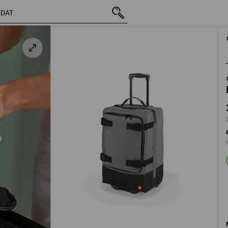
vč. DPH
3 493,27 Kč
ičově šedá / černá
s připočtením doprav