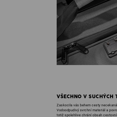
VŠECHNO V SUCHÝCH 
Zaskocila vás behem cesty necekaná
Vodoodpudivý svrchní materiál a povr
totiž spolehlive chrání obsah cestovn