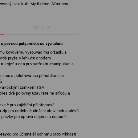
izovaný jako kufr. My říkáme: Šťastnou
DETAILY
y s pevnou polyamidovou výztuhou
tnímu kovovému vysouvacímu držadlu a
vrdé pryže s lehkým chodem
í rukojeť u dna pro perfektní manipulaci a
atelnou a polstrovanou přihrádkou na
ců
 praktickým zámkem TSA
přes dvě poloviny uzavíratelné síťkou a
vině pro zajištění při přepravě
a zip pro oddělené uloženi obuvi nebo oděvů
í přezky pro úpravu objemu a úsporné
l
úpravou
pro účinnější ochranu proti vlhkosti