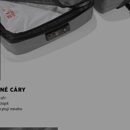
NÉ CÁRY
ufr:
lopit
skytují mnoho