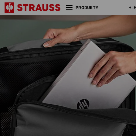
PRODUKTY
Příruční kufr na kolečkách
čed
e.s.work&travel