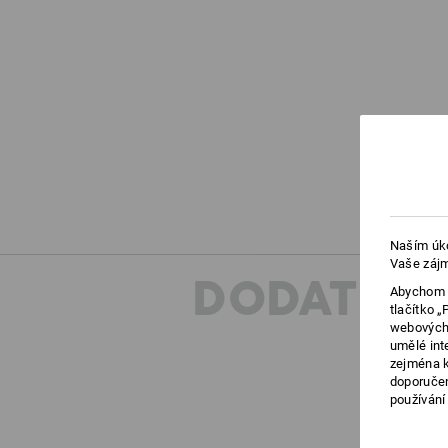
Naším úko
Vaše zájm
DODATEČN
Abychom v
tlačítko 
webových 
umělé int
zejména k
doporučen
používání