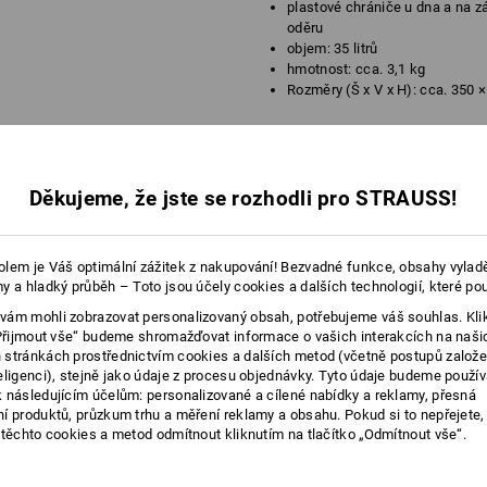
plastové chrániče u dna a na z
oděru
objem: 35 litrů
hmotnost: cca. 3,1 kg
Rozměry (Š x V x H): cca. 350
Materiál:
1. Svrchní materiál
100
%
Polyester
(
2. Svrchní materiál
100
%
Polyamid
Děkujeme, že jste se rozhodli pro STRAUSS!
Podšívka
100
%
Polyamid
více
Pokyny pro péči:
Neperte
lem je Váš optimální zážitek z nakupování! Bezvadné funkce, obsahy vylad
y a hladký průběh – Toto jsou účely cookies a dalších technologií, které po
Nesušte v sušičce
É INFORMACE
ám mohli zobrazovat personalizovaný obsah, potřebujeme váš souhlas. Kli
Nečistěte chemicky
„Přijmout vše“ budeme shromažďovat informace o vašich interakcích na naši
stránkách prostřednictvím cookies a dalších metod (včetně postupů založ
eligenci), stejně jako údaje z procesu objednávky. Tyto údaje budeme použív
 následujícím účelům: personalizované a cílené nabídky a reklamy, přesná
FLEXIBILNÍ
í produktů, průzkum trhu a měření reklamy a obsahu. Pokud si to nepřejete
 těchto cookies a metod odmítnout kliknutím na tlačítko „Odmítnout vše“.
V o
nejen