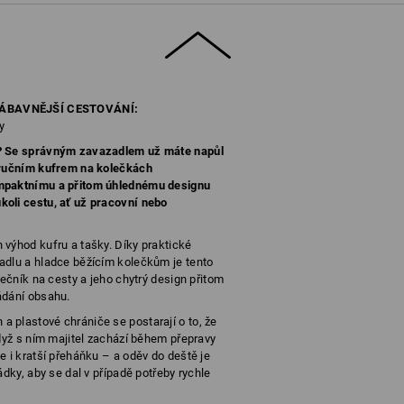
ZÁBAVNĚJŠÍ CESTOVÁNÍ:
y
é? Se správným zavazadlem už máte napůl
říručním kufrem na kolečkách
ompaktnímu a přitom úhlednému designu
oli cestu, ať už pracovní nebo
 výhod kufru a tašky. Díky praktické
adlu a hladce běžícím kolečkům je tento
lečník na cesty a jeho chytrý design přitom
ádání obsahu.
 plastové chrániče se postarají o to, že
když s ním majitel zachází během přepravy
e i kratší přeháňku – a oděv do deště je
ádky, aby se dal v případě potřeby rychle