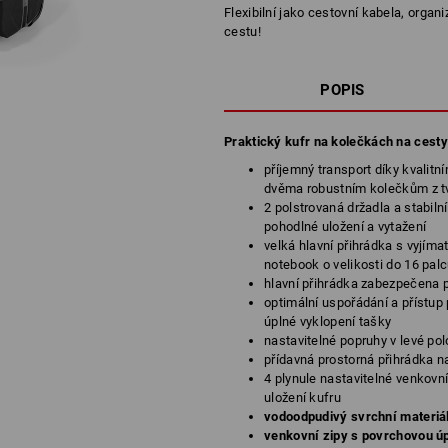
Flexibilní jako cestovní kabela, organ
cestu!
POPIS
Praktický kufr na kolečkách na cest
příjemný transport díky kvali
dvěma robustním kolečkům z t
2 polstrovaná držadla a stabiln
pohodlné uložení a vytažení
velká hlavní přihrádka s vyjím
notebook o velikosti do 16 pal
hlavní přihrádka zabezpečena
optimální uspořádání a přístup 
úplné vyklopení tašky
nastavitelné popruhy v levé polo
přídavná prostorná přihrádka n
4 plynule nastavitelné venkovn
uložení kufru
vodoodpudivý svrchní materiá
venkovní zipy s povrchovou 