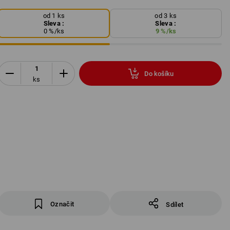
od 1 ks
od 3 ks
Sleva :
Sleva :
0
%/
ks
9
%/
ks
Do košíku
ks
Označit
Sdílet