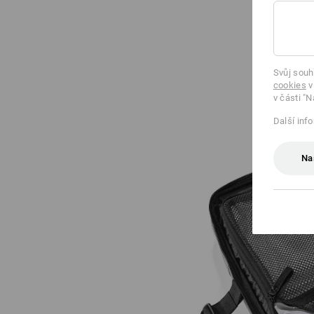
Svůj souh
cookies
v
v části "N
Další inf
Na