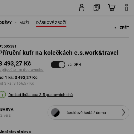
ného
ks
ODĚVY
MUŽI
DÁRKOVÉ ZBOŽÍ
<   
ZPĚT
#
5505381
Příruční kufr na kolečkách e.s.work&travel
3 493,27 Kč
vč. DPH
s připočtením dopravného
od 1 ks:
3 493,27 Kč
od 3 ks:
3 166,57 Kč
Dodací lhůta cca 3-5 pracovních dnů
BARVA
čedičově šedá / černá
2 verzí
Množstevní sleva