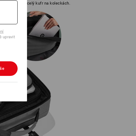
te potrebovat celý kufr na koleckách.
ní
ě upravit
vše