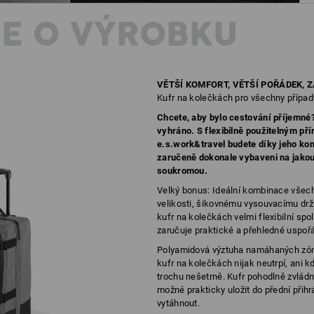
E O VÝROBKU
VĚTŠÍ KOMFORT, VĚTŠÍ POŘÁDEK, 
Kufr na kolečkách pro všechny případ
Chcete, aby bylo cestování příjemn
vyhráno. S flexibilně použitelným p
e.s.work&travel budete díky jeho k
zaručeně dokonale vybaveni na jakouk
soukromou.
Velký bonus: Ideální kombinace všech
velikosti, šikovnému vysouvacímu drž
kufr na kolečkách velmi flexibilní spo
zaručuje praktické a přehledné uspoř
Polyamidová výztuha namáhaných zón a
kufr na kolečkách nijak neutrpí, ani 
trochu nešetrně. Kufr pohodlně zvládn
možné prakticky uložit do přední přihr
vytáhnout.