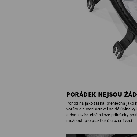
PORÁDEK NEJSOU ŽÁD
Pohodlná jako taška, prehledná jako k
vozíky e.s.work&travel se dá úplne vyk
a dve zavíratelné sítové prihrádky po
možností pro praktické uložení vecí.