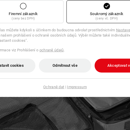
nebude
Firemní zákazník
Soukromý zákazník
(ceny bez DPH)
(ceny vč. DPH)
las můžete kdykoli s účinkem do budoucna odvolat prostřednictvím
Nastave
 našem prohlášení o ochraně osobních údajů. Výběr můžete také individuáln
astavit cookies".
ormace viz Prohlášení o
ochraně údajů
.
stavit cookies
Odmítnout vše
Akceptovat 
Ochraně dat
|
Impressum