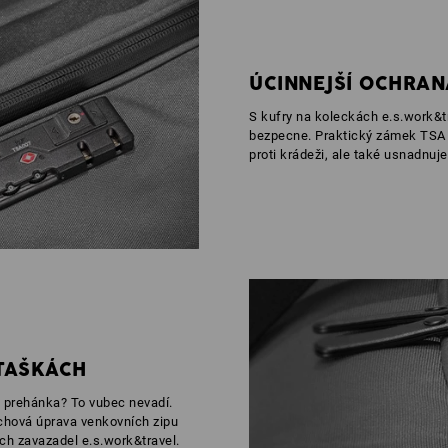
ÚCINNEJŠÍ OCHRAN
S kufry na koleckách e.s.work&t
bezpecne. Praktický zámek TSA
proti krádeži, ale také usnadnuje 
TAŠKÁCH
 prehánka? To vubec nevadí.
chová úprava venkovních zipu
ích zavazadel e.s.work&travel.