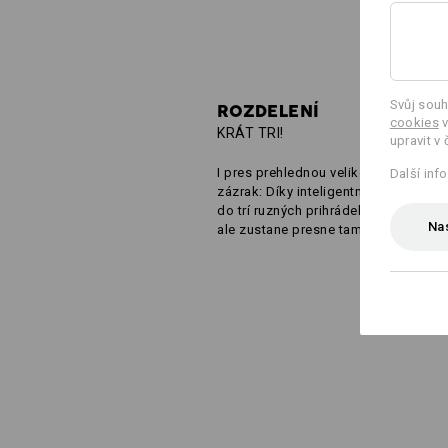
Svůj souh
ROZDELENÍ
cookies
v
KRÁT TRI!
upravit v 
I pres prehlednou velikost malý pros
Další inf
zázrak: Díky inteligentnímu rozdelení
do trí ruzných prihrádek se nic nepo
Nas
ale zustane presne tam, kde to má bý