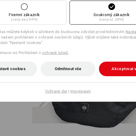
Firemní zákazník
Soukromý zákazník
(ceny bez DPH)
(ceny vč. DPH)
las můžete kdykoli s účinkem do budoucna odvolat prostřednictvím
Nasta
 našem prohlášení o ochraně osobních údajů. Výběr můžete také individuá
části "Nastavit cookies".
torový
ormace viz Prohlášení o
ochraně údajů
.
 tašky
míchá,
tavit cookies
Odmítnout vše
Akceptovat 
t!
Ochraně dat
|
Impressum