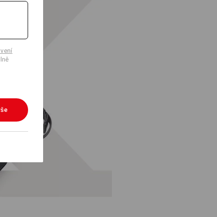
vení
lně
vše