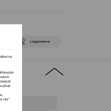
Logoservice
aděné na
Kliknutím
našich
ožených
oužívat
e,
t vše“.