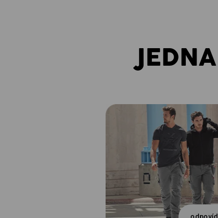
JEDNA
odpovíd