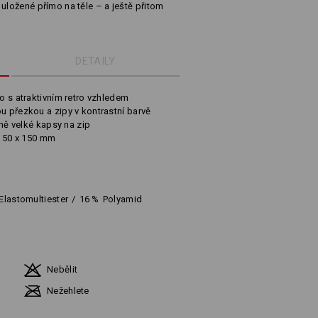
 uložené přímo na těle – a ještě přitom
DETAILY
ho s atraktivním retro vzhledem
u přezkou a zipy v kontrastní barvě
ůzně velké kapsy na zip
 x 50 x 150 mm
Elastomultiester
/
16
%
Polyamid
Nebělit
Nežehlete