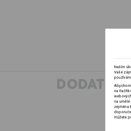
Naším úko
Vaše zájm
používám
DODATEČN
Abychom 
na tlačít
webových 
na umělé 
zejména k
doporučen
můžete po