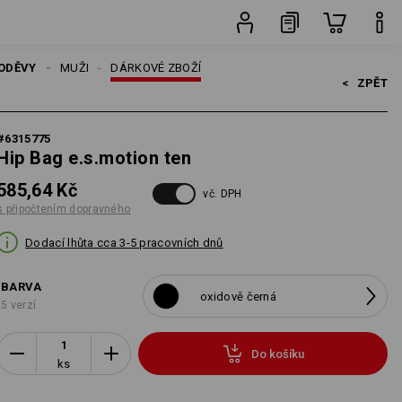
ks
ODĚVY
MUŽI
DÁRKOVÉ ZBOŽÍ
<   
ZPĚT
#
6315775
Hip Bag e.s.motion ten
585,64 Kč
vč. DPH
s připočtením dopravného
Dodací lhůta cca 3-5 pracovních dnů
BARVA
oxidově černá
5 verzí
Do košíku
ks