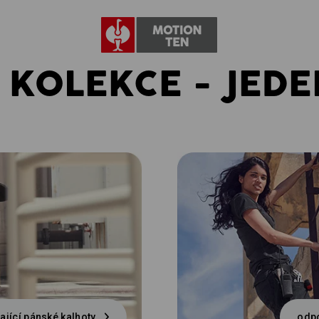
 KOLEKCE - JEDE
ající pánské kalhoty
odpo