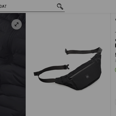
vč. DPH
585,64 Kč
ově černá
s připočtením dopravného