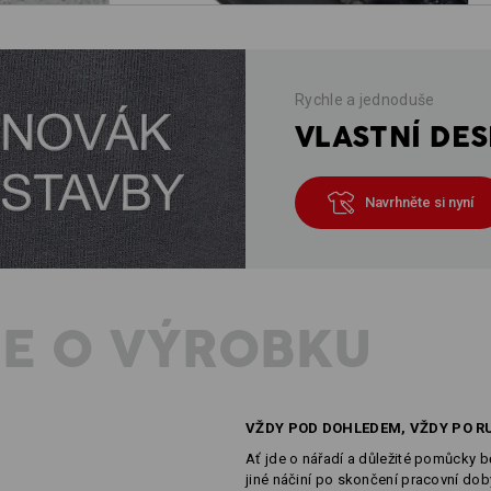
Rychle a jednoduše
VLASTNÍ DES
Navrhněte si nyní
E O VÝROBKU
VŽDY POD DOHLEDEM, VŽDY PO R
Ať jde o nářadí a důležité pomůcky b
jiné náčiní po skončení pracovní dob