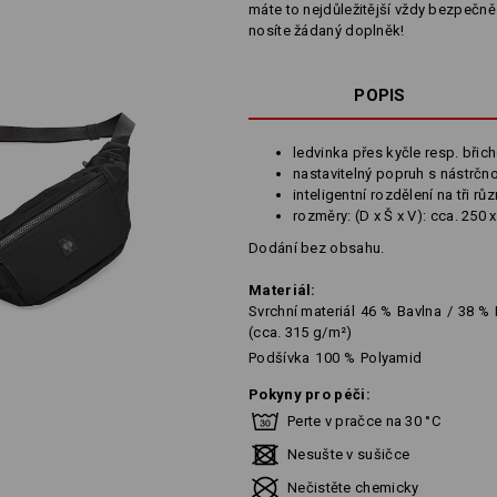
máte to nejdůležitější vždy bezpečně
nosíte žádaný doplněk!
POPIS
ledvinka přes kyčle resp. břic
nastavitelný popruh s nástrčno
inteligentní rozdělení na tři r
rozměry: (D x Š x V): cca. 250
Dodání bez obsahu.
Materiál:
Svrchní materiál
46
%
Bavlna
/
38
%
(cca. 315 g/m²)
Podšívka
100
%
Polyamid
Pokyny pro péči:
Perte v pračce na 30 °C
Nesušte v sušičce
Nečistěte chemicky