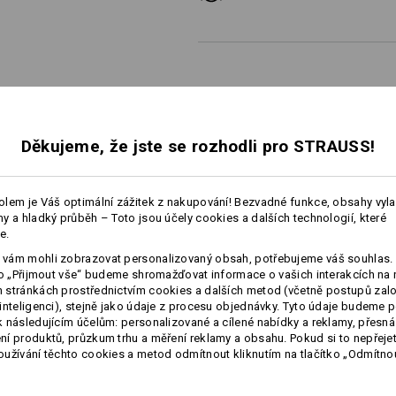
Personalizace:
Děkujeme, že jste se rozhodli pro STRAUSS!
Vlastní návrh
lem je Váš optimální zážitek z nakupování! Bezvadné funkce, obsahy vyl
y a hladký průběh – Toto jsou účely cookies a dalších technologií, které
e.
É INFORMACE
vám mohli zobrazovat personalizovaný obsah, potřebujeme váš souhlas. 
ko „Přijmout vše“ budeme shromažďovat informace o vašich interakcích na 
stránkách prostřednictvím cookies a dalších metod (včetně postupů zal
inteligenci), stejně jako údaje z procesu objednávky. Tyto údaje budeme p
 následujícím účelům: personalizované a cílené nabídky a reklamy, přesná
í produktů, průzkum trhu a měření reklamy a obsahu. Pokud si to nepřejet
užívání těchto cookies a metod odmítnout kliknutím na tlačítko „Odmítnou