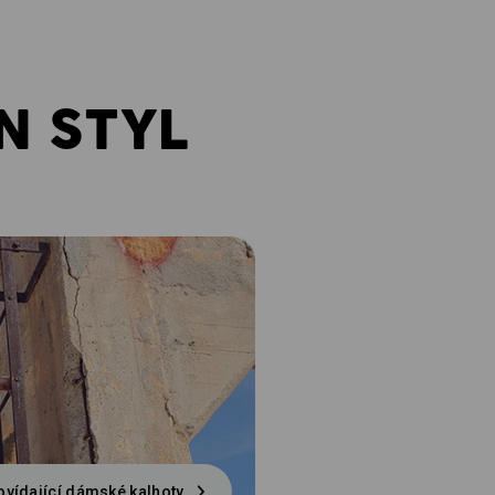
N STYL
vídající dámské kalhoty