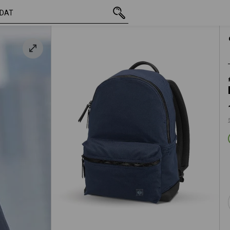
vč. DPH
1 369,72 Kč
icová modrá
s připočtením dopravného