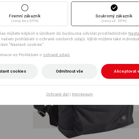
Firemní zákazník
Soukromý zákazník
(ceny bez DPH)
(ceny vč. DPH)
las můžete kdykoli s účinkem do budoucna odvolat prostřednictvím
Nasta
 našem prohlášení o ochraně osobních údajů. Výběr můžete také individuá
vzhledu
části "Nastavit cookies".
batohu z
ormace viz Prohlášení o
ochraně údajů
.
iverzální
hává
ysé
tavit cookies
Odmítnout vše
Akceptovat 
ný pocit
u
Ochraně dat
|
Impressum