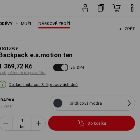
ks
ODĚVY
MUŽI
DÁRKOVÉ ZBOŽÍ
<   
ZPĚT
#
6315769
Backpack e.s.motion ten
1 369,72 Kč
vč. DPH
s připočtením dopravného
Dodací lhůta cca 3-5 pracovních dnů
BARVA
břidlicová modrá
5 verzí
Do košíku
ks