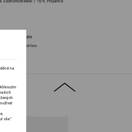
%
Elastomultiester
/
16
%
Polyamid
Nebělit
Nežehlete
aděné na
Kliknutím
našich
ožených
oužívat
Logoservice
e,
t vše“.