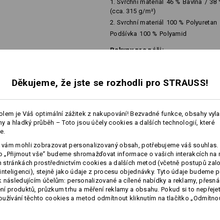
1. Svrchní materiál
46
%
Bavlna
/
38
(cca. 315 g/m²)
2. Svrchní materiál
100
%
Polyuretan
Podšívka
100
%
Polyamid
Pokyny pro péči:
Neperte
Nesušte v sušičce
Děkujeme, že jste se rozhodli pro STRAUSS!
Nečistěte chemicky
více
lem je Váš optimální zážitek z nakupování! Bezvadné funkce, obsahy vyl
y a hladký průběh – Toto jsou účely cookies a dalších technologií, které
e.
É INFORMACE
vám mohli zobrazovat personalizovaný obsah, potřebujeme váš souhlas. 
ko „Přijmout vše“ budeme shromažďovat informace o vašich interakcích na 
Personalizace:
stránkách prostřednictvím cookies a dalších metod (včetně postupů zal
inteligenci), stejně jako údaje z procesu objednávky. Tyto údaje budeme p
Vlastní návrh
 následujícím účelům: personalizované a cílené nabídky a reklamy, přesná
í produktů, průzkum trhu a měření reklamy a obsahu. Pokud si to nepřejet
užívání těchto cookies a metod odmítnout kliknutím na tlačítko „Odmítnou