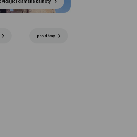
vídající dámské kalhoty
pro dámy