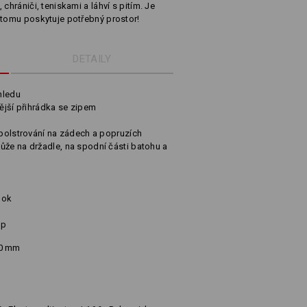
chrániči, teniskami a láhví s pitím. Je
 tomu poskytuje potřebný prostor!
DETAILY
hledu
nější přihrádka se zipem
 polstrování na zádech a popruzích
ůže na držadle, na spodní části batohu a
ook
ip
10 mm