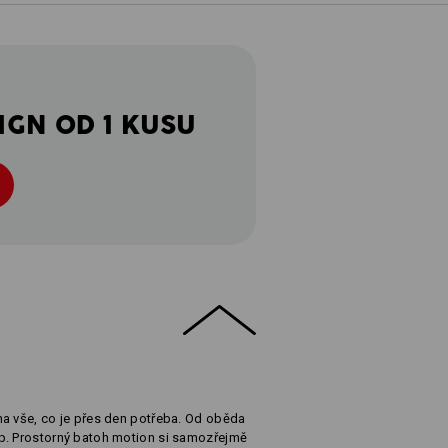
IGN OD 1 KUSU
na vše, co je přes den potřeba. Od oběda
p. Prostorný batoh motion si samozřejmě