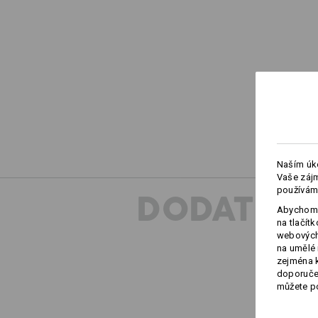
Naším úko
Vaše zájm
používám
DODATEČN
Abychom 
na tlačít
webových 
na umělé 
zejména k
doporučen
můžete po