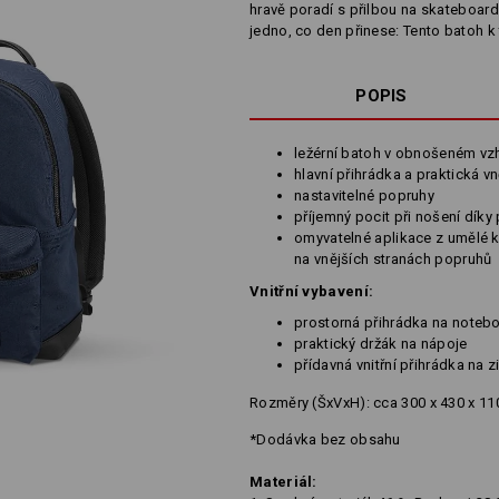
hravě poradí s přilbou na skateboard, 
jedno, co den přinese: Tento batoh k
POPIS
ležérní batoh v obnošeném vz
hlavní přihrádka a praktická v
nastavitelné popruhy
příjemný pocit při nošení díky
omyvatelné aplikace z umělé k
na vnějších stranách popruhů
Vnitřní vybavení:
prostorná přihrádka na noteb
praktický držák na nápoje
přídavná vnitřní přihrádka na z
Rozměry (ŠxVxH): cca 300 x 430 x 1
*Dodávka bez obsahu
Materiál: