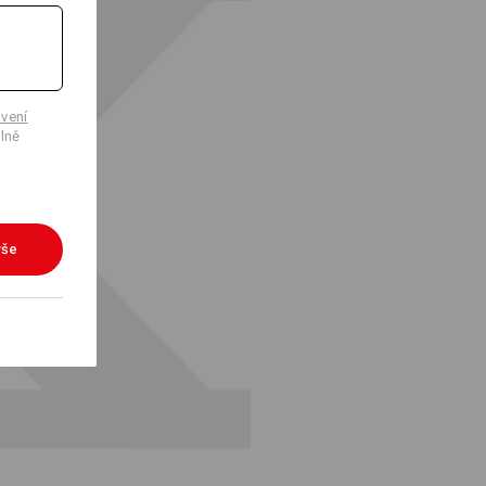
vení
lně
vše