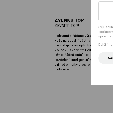
ZVENKU TOP,
ZEVNITR TOP!
Svůj souh
cookies
v
Robustní a žádané výrazné prvky ve 
upravit v 
kuže na spodní cásti a na držadlech 
Další inf
nej delají nejen opticky opravdový un
kousek. Také vnitrní vybavení nenec
témer žádná prání nesplnená: Velkor
Nas
rozdelení, inteligentní kapsy a príjem
pri nošení díky presne promyšleném
polstrování.