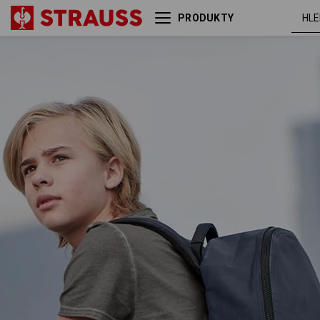
PRODUKTY
Backpack e.s.motion ten
břidl