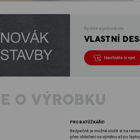
Rychle a jednoduše
VLASTNÍ DES
Navrhněte si nyní
E O VÝROBKU
PRO BATŮŽKÁŘE!
Bezpečně je možné uložit si na rame
přes oblečení na výměnu až po lapto