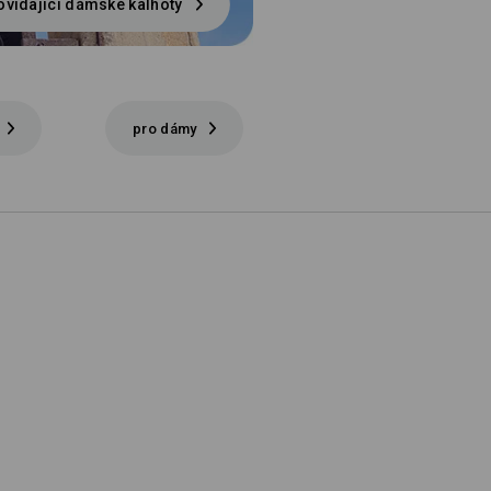
vídající dámské kalhoty
pro dámy