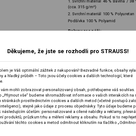
1. Svrchní materiál
46
%
Bavlna
/
38
(cca. 315 g/m²)
2. Svrchní materiál
100
%
Polyuretan
Podšívka
100
%
Polyamid
Pokyny pro péči:
Neperte
Nesušte v sušičce
Děkujeme, že jste se rozhodli pro STRAUSS!
Nečistěte chemicky
více
lem je Váš optimální zážitek z nakupování! Bezvadné funkce, obsahy vyl
y a hladký průběh – Toto jsou účely cookies a dalších technologií, které
e.
É INFORMACE
vám mohli zobrazovat personalizovaný obsah, potřebujeme váš souhlas. 
ko „Přijmout vše“ budeme shromažďovat informace o vašich interakcích na 
Personalizace:
stránkách prostřednictvím cookies a dalších metod (včetně postupů zal
inteligenci), stejně jako údaje z procesu objednávky. Tyto údaje budeme p
Vlastní návrh
 následujícím účelům: personalizované a cílené nabídky a reklamy, přesná
í produktů, průzkum trhu a měření reklamy a obsahu. Pokud si to nepřejet
užívání těchto cookies a metod odmítnout kliknutím na tlačítko „Odmítnou