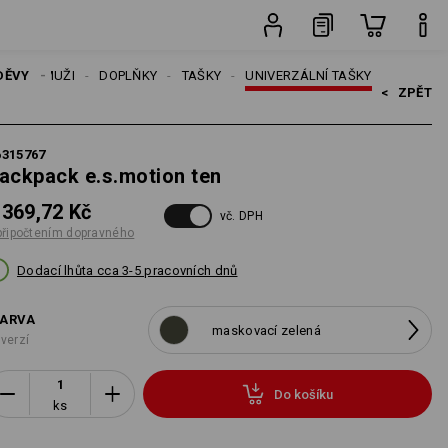
ks
DĚVY
MUŽI
DOPLŇKY
TAŠKY
UNIVERZÁLNÍ TAŠKY
<   
ZPĚT
6315767
ackpack e.s.motion ten
 369,72 Kč
vč. DPH
připočtením dopravného
Dodací lhůta cca 3-5 pracovních dnů
ARVA
maskovací zelená
 verzí
Do košíku
ks