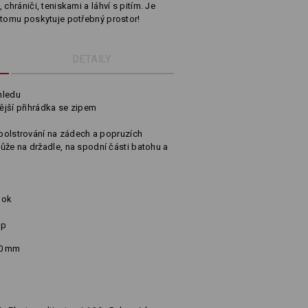
chrániči, teniskami a láhví s pitím. Je
 tomu poskytuje potřebný prostor!
DETAILY
hledu
nější přihrádka se zipem
 polstrování na zádech a popruzích
ůže na držadle, na spodní části batohu a
ook
ip
10 mm