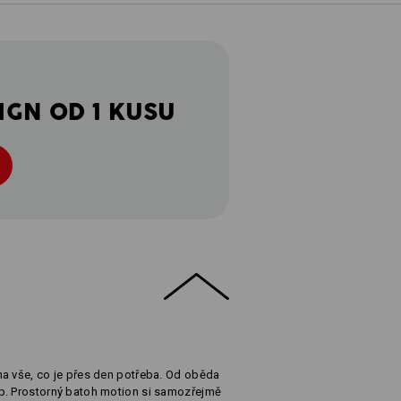
IGN OD 1 KUSU
na vše, co je přes den potřeba. Od oběda
p. Prostorný batoh motion si samozřejmě