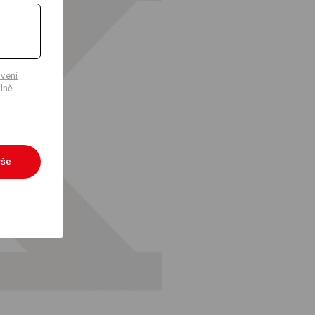
vení
lně
vše