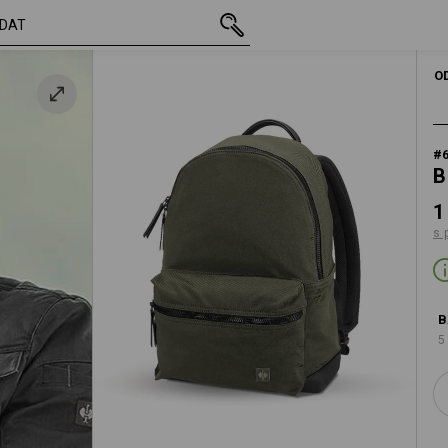
vč. DPH
1 369,72 Kč
vací zelená
s připočtením dopravného
O
#
B
1
s 
B
5