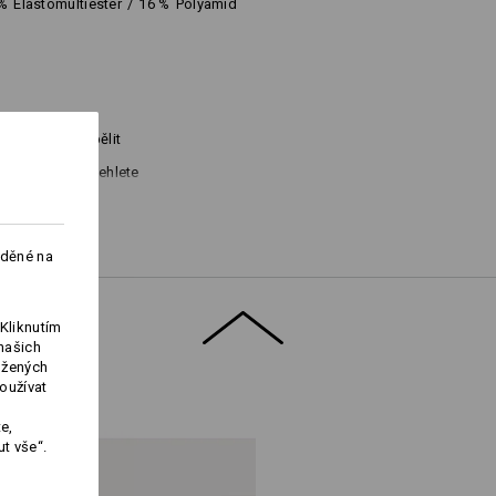
%
Elastomultiester
/
16
%
Polyamid
Nebělit
Nežehlete
aděné na
Kliknutím
našich
ožených
oužívat
Logoservice
e,
t vše“.