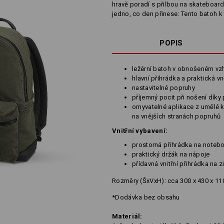
hravě poradí s přilbou na skateboard, 
jedno, co den přinese: Tento batoh k
POPIS
ležérní batoh v obnošeném vz
hlavní přihrádka a praktická v
nastavitelné popruhy
příjemný pocit při nošení díky
omyvatelné aplikace z umělé k
na vnějších stranách popruhů
Vnitřní vybavení:
prostorná přihrádka na noteb
praktický držák na nápoje
přídavná vnitřní přihrádka na z
Rozměry (ŠxVxH): cca 300 x 430 x 1
*Dodávka bez obsahu
Materiál: