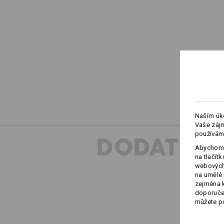
Naším úko
Vaše zájm
používám
DODATEČN
Abychom 
na tlačít
webových 
na umělé 
zejména k
doporučen
můžete po