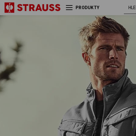
PRODUKTY
Backpack e.s.motion ten
masko