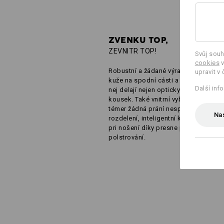
ZVENKU TOP,
ZEVNITR TOP!
Svůj souh
cookies
v
Robustní a žádané výrazné prvky ve 
upravit v 
kuže na spodní cásti a na držadlech 
Další inf
nej delají nejen opticky opravdový un
kousek. Také vnitrní vybavení nenec
témer žádná prání nesplnená: Velkor
Nas
rozdelení, inteligentní kapsy a príjem
pri nošení díky presne promyšleném
polstrování.