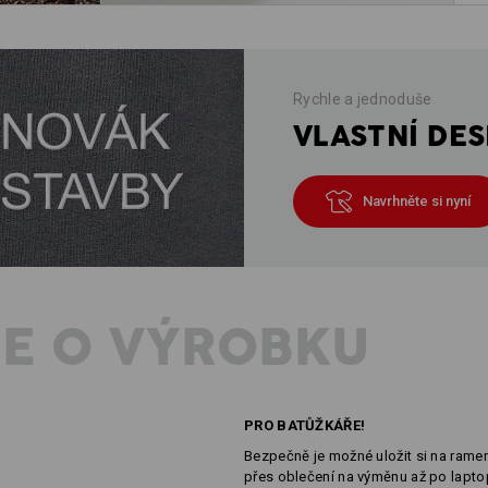
Rychle a jednoduše
VLASTNÍ DES
Navrhněte si nyní
E O VÝROBKU
PRO BATŮŽKÁŘE!
Bezpečně je možné uložit si na rame
přes oblečení na výměnu až po lapto