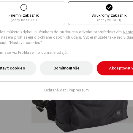
Firemní zákazník
Soukromý zákazník
(ceny bez DPH)
(ceny vč. DPH)
las můžete kdykoli s účinkem do budoucna odvolat prostřednictvím
Nasta
 našem prohlášení o ochraně osobních údajů. Výběr můžete také individuá
vzhledu
části "Nastavit cookies".
batohu z
ormace viz Prohlášení o
ochraně údajů
.
iverzální
hává
ysé
tavit cookies
Odmítnout vše
Akceptovat 
ný pocit
u
Ochraně dat
|
Impressum