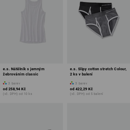
e.s. Nátělník s jemným
e.s. Slipy cotton stretch Colour,
žebrováním classic
2 ks v balení
3
barev
3
barev
od
258,94 Kč
od
422,29 Kč
(vč. DPH) od 10 ks
(vč. DPH) od 5 balení