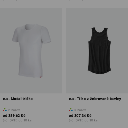
e.s. Modal tričko
e.s. Tílko z žebrované bavlny
2
barev
3
barev
od
389,62 Kč
od
307,34 Kč
(vč. DPH) od 10 ks
(vč. DPH) od 10 ks