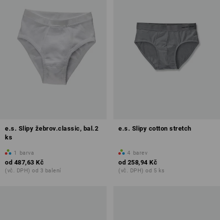
e.s. Slipy žebrov.classic, bal.2
e.s. Slipy cotton stretch
ks
1
barva
4
barev
od
487,63 Kč
od
258,94 Kč
(vč. DPH) od 3 balení
(vč. DPH) od 5 ks