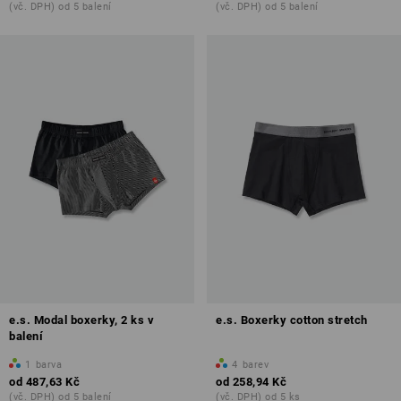
(vč. DPH) od 5 balení
(vč. DPH) od 5 balení
e.s. Modal boxerky, 2 ks v
e.s. Boxerky cotton stretch
balení
1
barva
4
barev
od
487,63 Kč
od
258,94 Kč
(vč. DPH) od 5 balení
(vč. DPH) od 5 ks