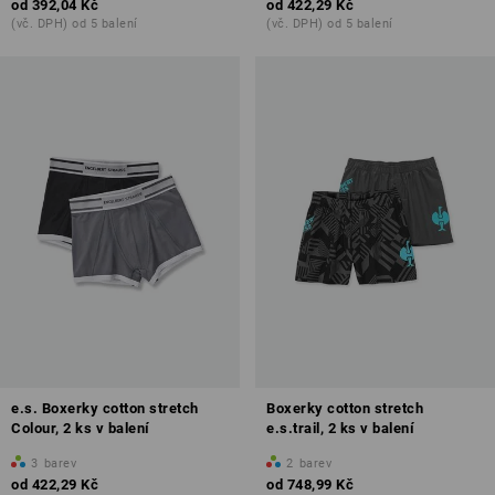
od
392,04 Kč
od
422,29 Kč
(vč. DPH) od 5 balení
(vč. DPH) od 5 balení
e.s. Boxerky cotton stretch
Boxerky cotton stretch
Colour, 2 ks v balení
e.s.trail, 2 ks v balení
3
barev
2
barev
od
422,29 Kč
od
748,99 Kč