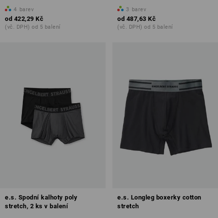
4
barev
3
barev
od
422,29 Kč
od
487,63 Kč
(vč. DPH) od 5 balení
(vč. DPH) od 5 balení
e.s. Spodní kalhoty poly
e.s. Longleg boxerky cotton
stretch, 2 ks v balení
stretch