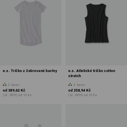
e.s. Tričko z žebrované bavlny
e.s. Atletické tričko cotton
stretch
3
barev
3
barev
od
389,62 Kč
od
258,94 Kč
(vč. DPH) od 10 ks
(vč. DPH) od 10 ks