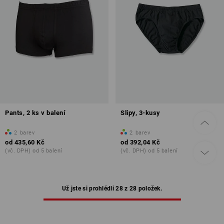
Pants, 2 ks v balení
Slipy, 3-kusy
2
barev
2
barev
od
435,60 Kč
od
392,04 Kč
(vč. DPH) od 5 balení
(vč. DPH) od 5 balení
Už jste si prohlédli 28 z 28 položek.