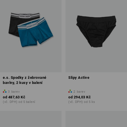
e.s. Spodky z žebrované
Slipy Active
bavlny, 2 kusy v balení
3
barev
2
barev
od
487,63 Kč
od
294,03 Kč
(vč. DPH) od 5 balení
(vč. DPH) od 5 ks