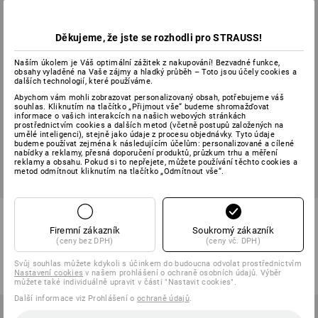
Děkujeme, že jste se rozhodli pro STRAUSS!
Naším úkolem je Váš optimální zážitek z nakupování! Bezvadné funkce,
obsahy vyladěné na Vaše zájmy a hladký průběh – Toto jsou účely cookies a
dalších technologií, které používáme.
Abychom vám mohli zobrazovat personalizovaný obsah, potřebujeme váš
souhlas. Kliknutím na tlačítko „Přijmout vše“ budeme shromažďovat
informace o vašich interakcích na našich webových stránkách
prostřednictvím cookies a dalších metod (včetně postupů založených na
umělé inteligenci), stejně jako údaje z procesu objednávky. Tyto údaje
budeme používat zejména k následujícím účelům: personalizované a cílené
nabídky a reklamy, přesná doporučení produktů, průzkum trhu a měření
reklamy a obsahu. Pokud si to nepřejete, můžete používání těchto cookies a
metod odmítnout kliknutím na tlačítko „Odmítnout vše“.
e.s. Nátělník žebrov. classic,
e.s. Tílko cotton stretch
prodlouž.
Firemní zákazník
Soukromý zákazník
(ceny bez DPH)
(ceny vč. DPH)
1
barva
3
barev
od
258,94 Kč
od
209,33 Kč
Svůj souhlas můžete kdykoli s účinkem do budoucna odvolat prostřednictvím
(vč. DPH) od 10 ks
(vč. DPH) od 10 ks
Nastavení cookies
v našem prohlášení o ochraně osobních údajů. Výběr
můžete také individuálně upravit v části "Nastavit cookies".
Další informace viz Prohlášení o
ochraně údajů
.