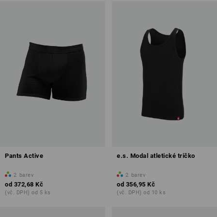
Pants Active
e.s. Modal atletické tričko
2
barev
2
barev
od
372,68 Kč
od
356,95 Kč
(vč. DPH) od 5 ks
(vč. DPH) od 10 ks