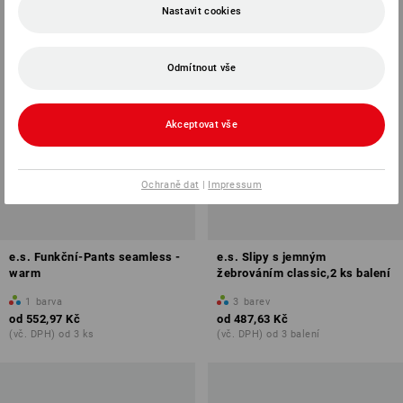
Nastavit cookies
Odmítnout vše
Akceptovat vše
Ochraně dat
|
Impressum
e.s. Funkční-Pants seamless -
e.s. Slipy s jemným
warm
žebrováním classic,2 ks balení
1
barva
3
barev
od
552,97 Kč
od
487,63 Kč
(vč. DPH) od 3 ks
(vč. DPH) od 3 balení