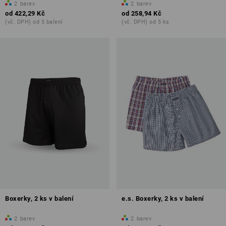
2
barev
2
barev
od
422,29 Kč
od
258,94 Kč
(vč. DPH) od 5 balení
(vč. DPH) od 5 ks
Boxerky, 2 ks v balení
e.s. Boxerky, 2 ks v balení
2
barev
2
barev