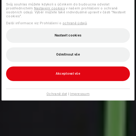
Svůj souhlas můžete kdykoli s účinkem do budoucna odvolat
prostřednictvím
Nastavení cookies
v našem prohlášení o ochraně
osobních údajů. Výběr můžete také individuálně upravit v části "Nastavit
cookies".
Další informace viz Prohlášení o
ochraně údajů
.
Nastavit cookies
Odmítnout vše
Akceptovat vše
Ochraně dat
|
Impressum