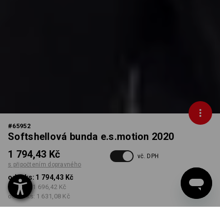
#
65952
Softshellová bunda e.s.motion 2020
1 794,43 Kč
vč. DPH
s připočtením dopravného
od 1 ks:
1 794,43 Kč
od 3 ks:
1 696,42 Kč
od 10 ks:
1 631,08 Kč
Dodací lhůta cca 3-5