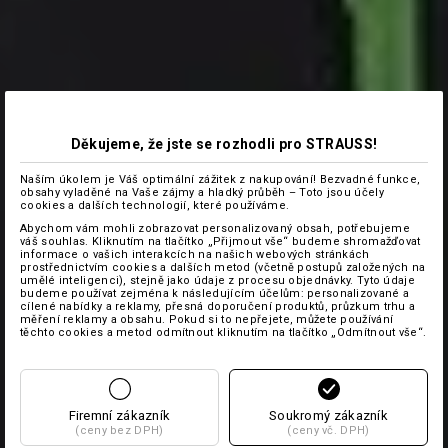
Děkujeme, že jste se rozhodli pro STRAUSS!
Naším úkolem je Váš optimální zážitek z nakupování! Bezvadné funkce,
obsahy vyladěné na Vaše zájmy a hladký průběh – Toto jsou účely
cookies a dalších technologií, které používáme.
Abychom vám mohli zobrazovat personalizovaný obsah, potřebujeme
váš souhlas. Kliknutím na tlačítko „Přijmout vše“ budeme shromažďovat
informace o vašich interakcích na našich webových stránkách
prostřednictvím cookies a dalších metod (včetně postupů založených na
umělé inteligenci), stejně jako údaje z procesu objednávky. Tyto údaje
budeme používat zejména k následujícím účelům: personalizované a
cílené nabídky a reklamy, přesná doporučení produktů, průzkum trhu a
měření reklamy a obsahu. Pokud si to nepřejete, můžete používání
těchto cookies a metod odmítnout kliknutím na tlačítko „Odmítnout vše“.
Firemní zákazník
Soukromý zákazník
(ceny bez DPH)
(ceny vč. DPH)