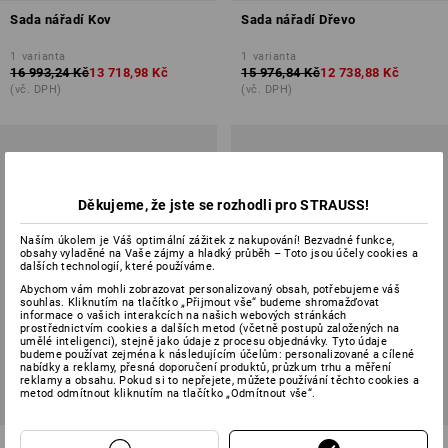
Sada nářadí Kov
Sada nářadí Dřevo
1
varianta
1
varianta
16 993,24 Kč
13 718,98 Kč
15 976,84 Kč
12 738,88 Kč
(vč. DPH)
(vč. DPH)
Děkujeme, že jste se rozhodli pro STRAUSS!
Naším úkolem je Váš optimální zážitek z nakupování! Bezvadné funkce,
obsahy vyladěné na Vaše zájmy a hladký průběh – Toto jsou účely cookies a
dalších technologií, které používáme.
Abychom vám mohli zobrazovat personalizovaný obsah, potřebujeme váš
souhlas. Kliknutím na tlačítko „Přijmout vše“ budeme shromažďovat
informace o vašich interakcích na našich webových stránkách
prostřednictvím cookies a dalších metod (včetně postupů založených na
umělé inteligenci), stejně jako údaje z procesu objednávky. Tyto údaje
budeme používat zejména k následujícím účelům: personalizované a cílené
nabídky a reklamy, přesná doporučení produktů, průzkum trhu a měření
reklamy a obsahu. Pokud si to nepřejete, můžete používání těchto cookies a
metod odmítnout kliknutím na tlačítko „Odmítnout vše“.
SALE -15%
SALE -16%
Sada nářadí Elektro
Sada nářadí Elektro Profi