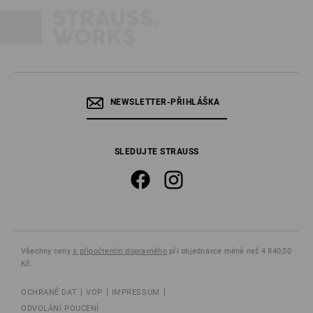
NEWSLETTER-PŘIHLÁŠKA
SLEDUJTE STRAUSS
Všechny ceny
s připočtením dopravného
při objednávce méně než 4 840,00
Kč.
OCHRANĚ DAT
VOP
IMPRESSUM
ODVOLÁNÍ POUCENÍ