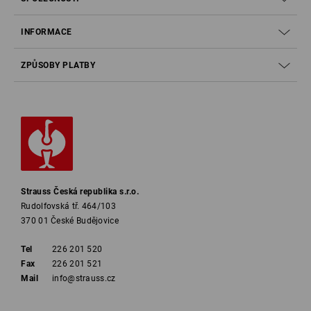
INFORMACE
ZPŮSOBY PLATBY
Strauss Česká republika s.r.o.
Rudolfovská tř. 464/103
370 01 České Budějovice
Tel
226 201 520
Fax
226 201 521
Mail
info@strauss.cz