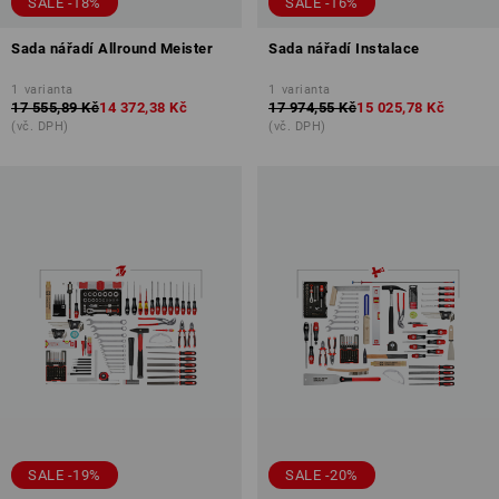
SALE -18%
SALE -16%
Sada nářadí Allround Meister
Sada nářadí Instalace
1
varianta
1
varianta
17 555,89 Kč
14 372,38 Kč
17 974,55 Kč
15 025,78 Kč
(vč. DPH)
(vč. DPH)
SALE -19%
SALE -20%