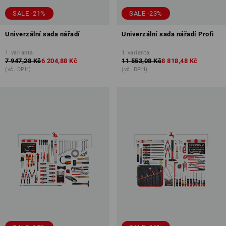
SALE -21%
SALE -23%
Univerzální sada nářadí
Univerzální sada nářadí Profi
1
varianta
1
varianta
7 947,28 Kč
6 204,88 Kč
11 553,08 Kč
8 818,48 Kč
(vč. DPH)
(vč. DPH)