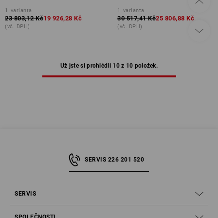
1
varianta
1
varianta
23 803,12 Kč
19 926,28 Kč
30 517,41 Kč
25 806,88 Kč
(vč. DPH)
(vč. DPH)
Už jste si prohlédli 10 z 10 položek.
SERVIS 226 201 520
SERVIS
SPOLEČNOSTI