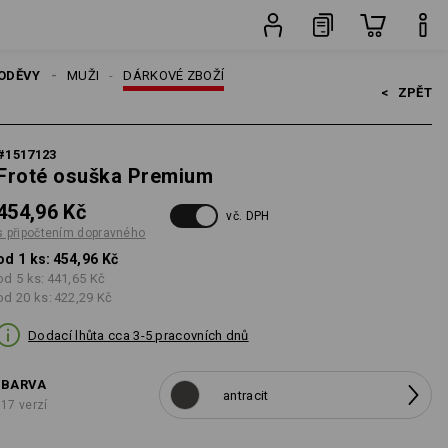
ks
ODĚVY
MUŽI
DÁRKOVÉ ZBOŽÍ
<   
ZPĚT
#
1517123
Froté osuška Premium
454,96 Kč
vč. DPH
s připočtením dopravného
od 1 ks:
454,96 Kč
od 5 ks:
441,65 Kč
od 20 ks:
422,29 Kč
Dodací lhůta cca 3-5 pracovních dnů
BARVA
antracit
17 verzí