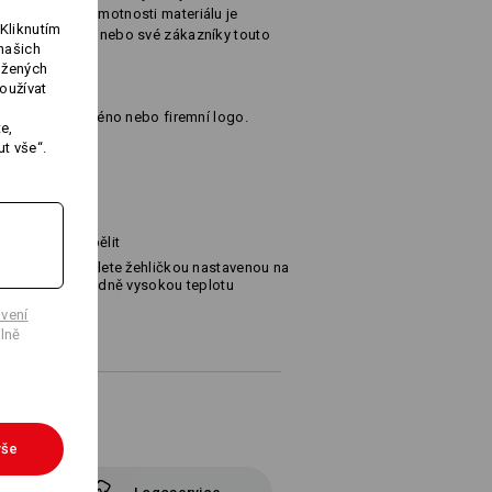
.
Díky vysoké hmotnosti materiálu je
Kliknutím
zmazlujte sebe nebo své zákazníky touto
našich
ožených
oužívat
yšijeme Vaše jméno nebo firemní logo.
e,
t vše“.
540 g/m²)
Nebělit
Žehlete žehličkou nastavenou na
středně vysokou teplotu
vení
lně
vše