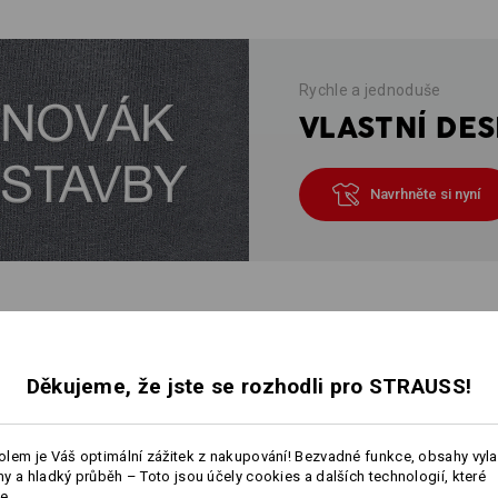
Rychle a jednoduše
VLASTNÍ DES
Navrhněte si nyní
E O VÝROBKU
Děkujeme, že jste se rozhodli pro STRAUSS!
POPIS
lem je Váš optimální zážitek z nakupování! Bezvadné funkce, obsahy vyl
y a hladký průběh – Toto jsou účely cookies a dalších technologií, které
Zvlášť
hebké a měkké, pevné, bez 
e.