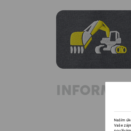
INFORMAC
Naším úko
Vaše zájm
používám