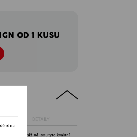
IGN OD 1 KUSU
DETAILY
aděné na
žmolků a nesráživé
jsou tyto kvalitní