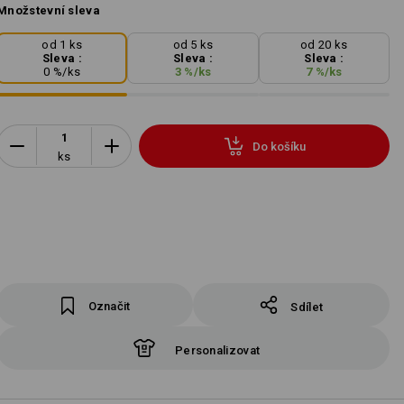
Množstevní sleva
od 1 ks
od 5 ks
od 20 ks
Sleva :
Sleva :
Sleva :
0
%/
ks
3
%/
ks
7
%/
ks
Do košíku
ks
Označit
Sdílet
Personalizovat