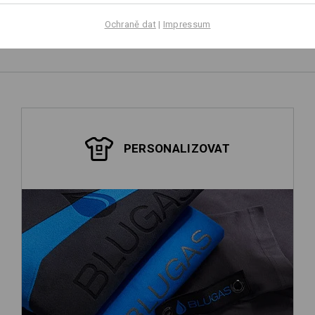
Vlastní návrh
Ochraně dat
|
Impressum
PERSONALIZOVAT