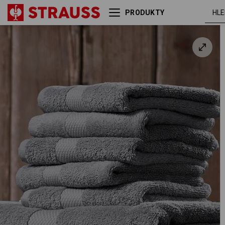
PRODUKTY
Froté osuška Premium
an