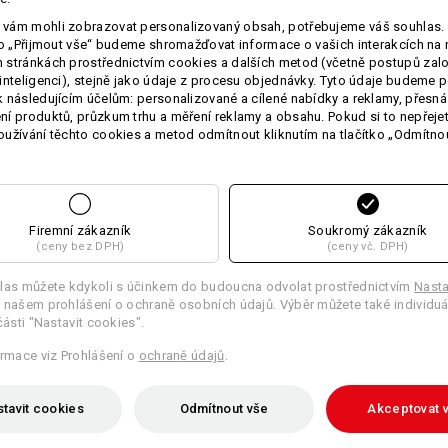
froté ručníky z
čisté, česané bavlny
vám mohli zobrazovat personalizovaný obsah, potřebujeme váš souhlas. 
tkanina mimořádně savá a hrubá. Ro
ko „Přijmout vše“ budeme shromažďovat informace o vašich interakcích na 
absolutní kvalitou snů.
stránkách prostřednictvím cookies a dalších metod (včetně postupů zal
Velikost: 140 x 70 cm.
inteligenci), stejně jako údaje z procesu objednávky. Tyto údaje budeme p
 následujícím účelům: personalizované a cílené nabídky a reklamy, přesná
Pro Váš osobní ráz na ručníky rádi v
í produktů, průzkum trhu a měření reklamy a obsahu. Pokud si to nepřejet
užívání těchto cookies a metod odmítnout kliknutím na tlačítko „Odmítnou
Materiál:
Svrchní materiál
100
%
Bavlna
(cca. 
Pokyny pro péči:
Perte v pračce na 60 °C
Firemní zákazník
Soukromý zákazník
(ceny bez DPH)
(ceny vč. DPH)
Sušte v sušičce
Nečistěte chemicky
las můžete kdykoli s účinkem do budoucna odvolat prostřednictvím
Nasta
 našem prohlášení o ochraně osobních údajů. Výběr můžete také individuá
části "Nastavit cookies".
ormace viz Prohlášení o
ochraně údajů
.
Personalizace:
tavit cookies
Odmítnout vše
Akceptovat 