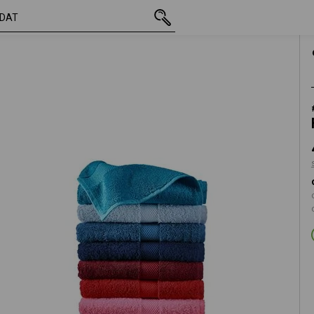
vč. DPH
454,96 Kč
tracit
s připočtením dopravného