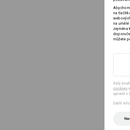
Abychom 
na tlačít
webových 
na umělé 
zejména k
doporučen
můžete po
Svůj souh
cookies
v
upravit v 
Další inf
Nas