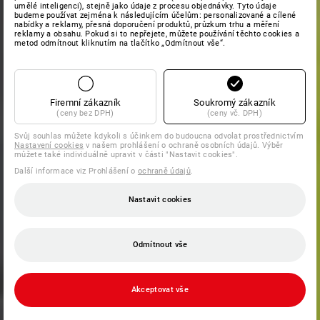
umělé inteligenci), stejně jako údaje z procesu objednávky. Tyto údaje
budeme používat zejména k následujícím účelům: personalizované a cílené
nabídky a reklamy, přesná doporučení produktů, průzkum trhu a měření
reklamy a obsahu. Pokud si to nepřejete, můžete používání těchto cookies a
metod odmítnout kliknutím na tlačítko „Odmítnout vše“.
Firemní zákazník
Soukromý zákazník
(ceny bez DPH)
(ceny vč. DPH)
Svůj souhlas můžete kdykoli s účinkem do budoucna odvolat prostřednictvím
Nastavení cookies
v našem prohlášení o ochraně osobních údajů. Výběr
můžete také individuálně upravit v části "Nastavit cookies".
Další informace viz Prohlášení o
ochraně údajů
.
Nastavit cookies
Odmítnout vše
Akceptovat vše