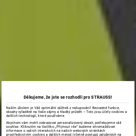
Děkujeme, že jste se rozhodli pro STRAUSS!
Naším úkolem je Váš optimální zážitek z nakupování! Bezvadné funkce,
obsahy vyladěné na Vaše zájmy a hladký průběh – Toto jsou účely cookies a
dalších technologií, které používáme.
Abychom vám mohli zobrazovat personalizovaný obsah, potřebujeme váš
souhlas. Kliknutím na tlačítko „Přijmout vše“ budeme shromažďovat
informace o vašich interakcích na našich webových stránkách
prostřednictvím cookies a dalších metod (včetně postupů založených na