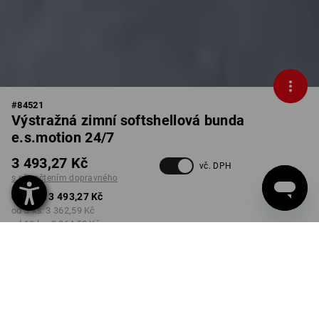
#
84521
Výstražná zimní softshellová bunda
e.s.motion 24/7
3 493,27 Kč
vč. DPH
s připočtením dopravného
od 1 ks:
3 493,27 Kč
od 3 ks:
3 362,59 Kč
od 10 ks:
3 264,58 Kč
Dodací lhůta cca 3-5
pracovních dnů
BARVA
VELIKOST