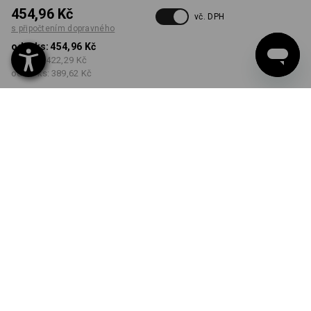
454,96 Kč
vč. DPH
s připočtením dopravného
od 1 ks:
454,96 Kč
od 5 ks:
422,29 Kč
od 30 ks:
389,62 Kč
Dodací lhůta cca 3-5
pracovních dnů
BARVA
VELIKOST
S
vybrat
vybrat
ohnivě červená / černá
Množstevní sleva
od 1 ks
od 5 ks
od 30 ks
Sleva :
Sleva :
Sleva :
0
%/
ks
7
%/
ks
14
%/
ks