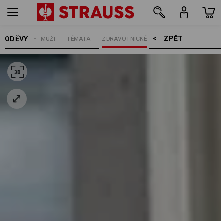
ZPĚT    >
ODĚVY
MUŽI
TÉMATA
ZDRAVOTNICKÉ