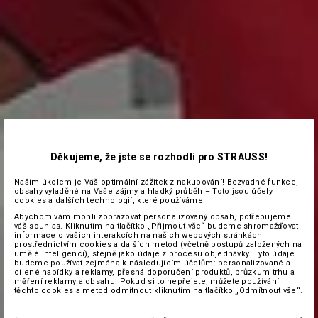
Děkujeme, že jste se rozhodli pro STRAUSS!
Naším úkolem je Váš optimální zážitek z nakupování! Bezvadné funkce,
obsahy vyladěné na Vaše zájmy a hladký průběh – Toto jsou účely
cookies a dalších technologií, které používáme.
Abychom vám mohli zobrazovat personalizovaný obsah, potřebujeme
váš souhlas. Kliknutím na tlačítko „Přijmout vše“ budeme shromažďovat
informace o vašich interakcích na našich webových stránkách
prostřednictvím cookies a dalších metod (včetně postupů založených na
umělé inteligenci), stejně jako údaje z procesu objednávky. Tyto údaje
budeme používat zejména k následujícím účelům: personalizované a
cílené nabídky a reklamy, přesná doporučení produktů, průzkum trhu a
měření reklamy a obsahu. Pokud si to nepřejete, můžete používání
těchto cookies a metod odmítnout kliknutím na tlačítko „Odmítnout vše“.