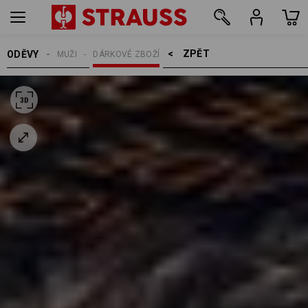
ZPĚT    >
ODĚVY
MUŽI
DÁRKOVÉ ZBOŽÍ