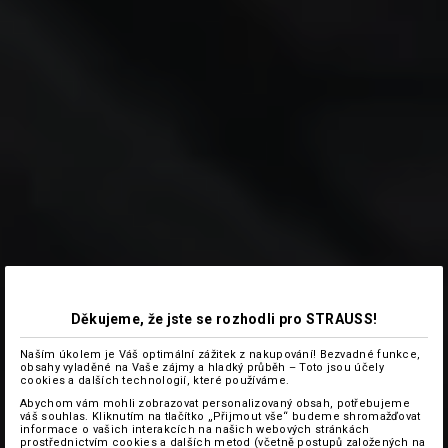
Děkujeme, že jste se rozhodli pro STRAUSS!
Naším úkolem je Váš optimální zážitek z nakupování! Bezvadné funkce,
obsahy vyladěné na Vaše zájmy a hladký průběh – Toto jsou účely
cookies a dalších technologií, které používáme.
Abychom vám mohli zobrazovat personalizovaný obsah, potřebujeme
váš souhlas. Kliknutím na tlačítko „Přijmout vše“ budeme shromažďovat
informace o vašich interakcích na našich webových stránkách
prostřednictvím cookies a dalších metod (včetně postupů založených na