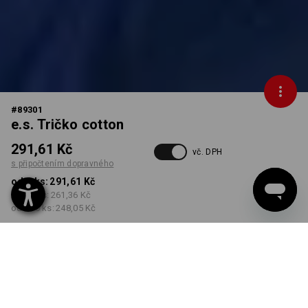
#
89301
e.s. Tričko cotton
291,61 Kč
vč. DPH
s připočtením dopravného
od 1 ks:
291,61 Kč
od 30 ks:
261,36 Kč
od 100 ks:
248,05 Kč
Dodací lhůta cca 3-5
pracovních dnů
BARVA
VELIKOST
XS
vybrat
vybrat