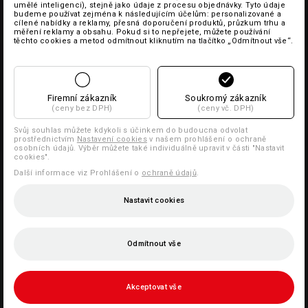
umělé inteligenci), stejně jako údaje z procesu objednávky. Tyto údaje
budeme používat zejména k následujícím účelům: personalizované a
cílené nabídky a reklamy, přesná doporučení produktů, průzkum trhu a
měření reklamy a obsahu. Pokud si to nepřejete, můžete používání
těchto cookies a metod odmítnout kliknutím na tlačítko „Odmítnout vše“.
Firemní zákazník
Soukromý zákazník
(ceny bez DPH)
(ceny vč. DPH)
Svůj souhlas můžete kdykoli s účinkem do budoucna odvolat
prostřednictvím
Nastavení cookies
v našem prohlášení o ochraně
osobních údajů. Výběr můžete také individuálně upravit v části "Nastavit
cookies".
Další informace viz Prohlášení o
ochraně údajů
.
Nastavit cookies
Odmítnout vše
Akceptovat vše