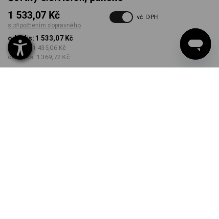
1 533,07 Kč
vč. DPH
s připočtením dopravného
od 1 ks:
1 533,07 Kč
od 5 ks:
1 435,06 Kč
od 20 ks:
1 369,72 Kč
Dodací lhůta cca 3-5
pracovních dnů
BARVA
VELIKOST
44
vybrat
vybrat
pacifik melanž / černá
Množstevní sleva
od 1 ks
od 5 ks
od 20 ks
Sleva :
Sleva :
Sleva :
0
%/
ks
6
%/
ks
11
%/
ks