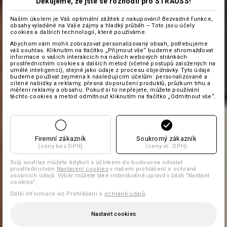
Děkujeme, že jste se rozhodli pro STRAUSS!
Naším úkolem je Váš optimální zážitek z nakupování! Bezvadné funkce,
obsahy vyladěné na Vaše zájmy a hladký průběh – Toto jsou účely
cookies a dalších technologií, které používáme.
Abychom vám mohli zobrazovat personalizovaný obsah, potřebujeme
váš souhlas. Kliknutím na tlačítko „Přijmout vše“ budeme shromažďovat
informace o vašich interakcích na našich webových stránkách
prostřednictvím cookies a dalších metod (včetně postupů založených na
umělé inteligenci), stejně jako údaje z procesu objednávky. Tyto údaje
budeme používat zejména k následujícím účelům: personalizované a
cílené nabídky a reklamy, přesná doporučení produktů, průzkum trhu a
měření reklamy a obsahu. Pokud si to nepřejete, můžete používání
těchto cookies a metod odmítnout kliknutím na tlačítko „Odmítnout vše“.
Firemní zákazník
Soukromý zákazník
(ceny bez DPH)
(ceny vč. DPH)
Svůj souhlas můžete kdykoli s účinkem do budoucna odvolat
prostřednictvím
Nastavení cookies
v našem prohlášení o ochraně
osobních údajů. Výběr můžete také individuálně upravit v části "Nastavit
cookies".
Další informace viz Prohlášení o
ochraně údajů
.
Nastavit cookies