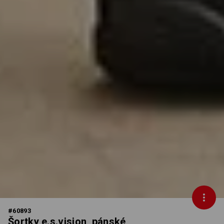
#
60893
Šortky e.s.vision, pánské