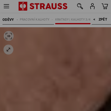
ZPĚT    >
ODĚVY
MUŽI
PRACOVNÍ KALHOTY
KRAT'ASY | KALHOTY 3/4