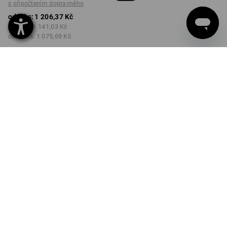
s připočtením dopravného
od 1 ks:
1 206,37 Kč
od 3 ks:
1 141,03 Kč
od 10 ks:
1 075,69 Kč
Dodací lhůta cca 3-5
pracovních dnů
BARVA
VELIKOST
46
vybrat
vybrat
černá
Množstevní sleva
od 1 ks
od 3 ks
od 10 ks
Sleva :
Sleva :
Sleva :
0
%/
ks
5
%/
ks
11
%/
ks