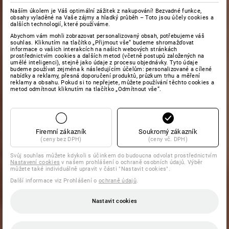
Naším úkolem je Váš optimální zážitek z nakupování! Bezvadné funkce,
obsahy vyladěné na Vaše zájmy a hladký průběh – Toto jsou účely cookies a
dalších technologií, které používáme.
Abychom vám mohli zobrazovat personalizovaný obsah, potřebujeme váš
souhlas. Kliknutím na tlačítko „Přijmout vše“ budeme shromažďovat
informace o vašich interakcích na našich webových stránkách
prostřednictvím cookies a dalších metod (včetně postupů založených na
umělé inteligenci), stejně jako údaje z procesu objednávky. Tyto údaje
budeme používat zejména k následujícím účelům: personalizované a cílené
nabídky a reklamy, přesná doporučení produktů, průzkum trhu a měření
reklamy a obsahu. Pokud si to nepřejete, můžete používání těchto cookies a
metod odmítnout kliknutím na tlačítko „Odmítnout vše“.
Firemní zákazník
Soukromý zákazník
(ceny bez DPH)
(ceny vč. DPH)
Svůj souhlas můžete kdykoli s účinkem do budoucna odvolat prostřednictvím
Nastavení cookies
v našem prohlášení o ochraně osobních údajů. Výběr
můžete také individuálně upravit v části "Nastavit cookies".
Další informace viz Prohlášení o
ochraně údajů
.
Nastavit cookies