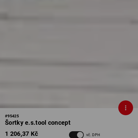
#
95425
Šortky e.s.tool concept
1 206,37 Kč
vč. DPH