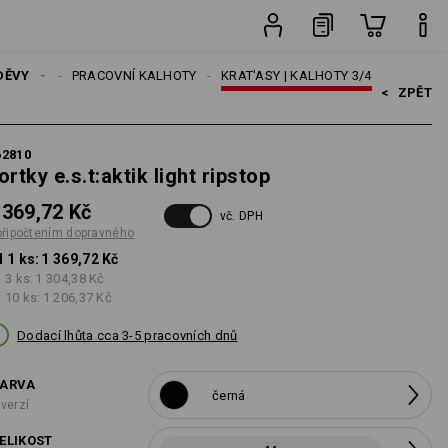
vného
ks
DĚVY
MUŽI
PRACOVNÍ KALHOTY
KRAT'ASY | KALHOTY 3/4
<   
ZPĚT
62810
ortky e.s.t:aktik light ripstop
 369,72 Kč
vč. DPH
připočtením dopravného
 1 ks:
1 369,72 Kč
 3 ks:
1 304,38 Kč
 10 ks:
1 206,37 Kč
Dodací lhůta cca 3-5 pracovních dnů
ARVA
černá
 verzí
ELIKOST