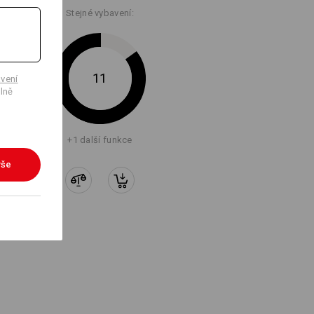
Stejné vybavení:
11
vení
lně
+1 další funkce
vše
AMOZŘEJMĚ!
cí pásmo – všechno se tady hezky