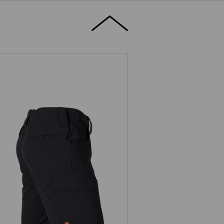
A decentní kapsa na nářadí s klipem
ní pohled zdálo: Vnitřní výztuha se
Drobný, ale chytře vymyšlený detail.
Šortky e.s.t:aktik light ripstop