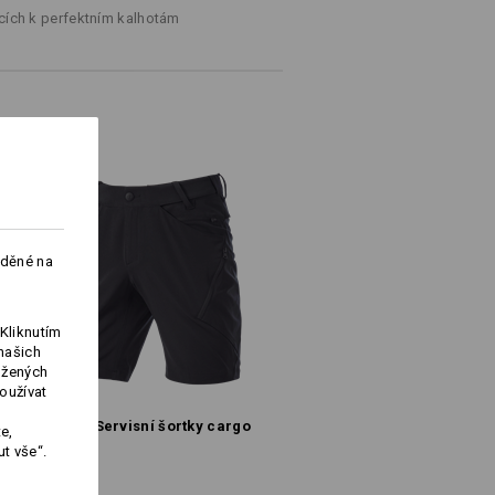
e prosím zvlášť.
cích k perfektním kalhotám
lií,
 dědictvím.
%
Elastan
(cca. 156 g/m²)
Nebělit
Žehlete žehličkou nastavenou na
otu
nízkou teplotu
PLNÝ VÝKON!
aděné na
k odolné jsou pracovní kalhoty proti
acovního oděvu funguje ve spalujícím
Kliknutím
ralehké, odolné pracovní materiály s
našich
snoubí s tradičním stylem v zemitých
ožených
e v jednom – pro nejlepší výkon v
oužívat
Logoservice
ších podmínkách!
e.s. Servisní šortky cargo
e,
t vše“.