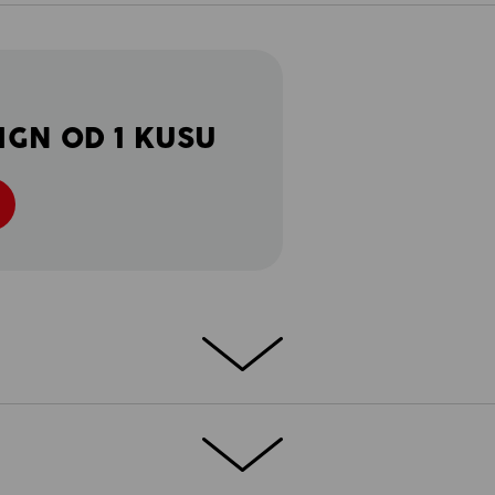
IGN OD 1 KUSU
é dny
ituaci v pohodě: Tyto šortky jsou skvělé! A