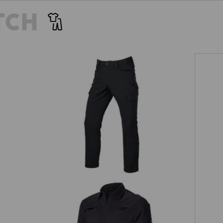
v trhu. S hmotností pouhých 156
srovná pomocí jednoho klipu. 
TCH
 ripstop navzdory své odolnosti
je pevnější, než by se na prv
í. Přesně to pravé, když vzduch
postará o potřebnou pevnost. 
i tepelnému stresu!
ký
Kalhoty do pasu e.s.t:aktik light
ripstop