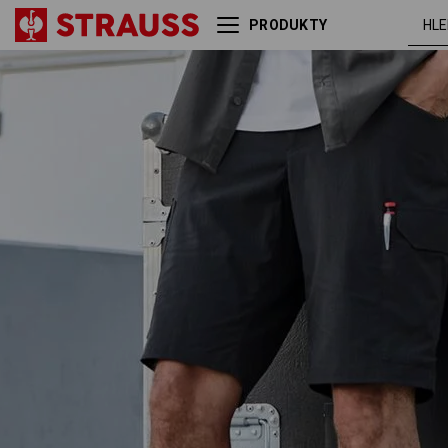
PRODUKTY
Šortky e.s.t:aktik light ripstop
černá