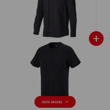
t
Pracovní košile e.s.t:aktik, s dlouhým
rukávem
+
e.s. Tričko cotton
další ukázky