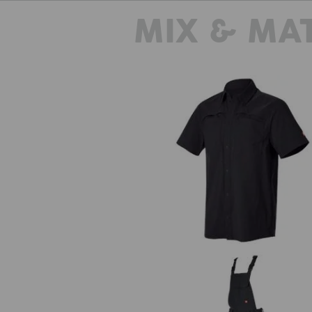
výztužnými vlákny obzvláště odolný 
MIX & MA
g/m² nabízí šortky e.s.t:aktik light
také vzdušný a lehký pocit při nošen
hoří. Naše taktika prot
Pracovní košile e.s.t:aktik, krát
rukáv