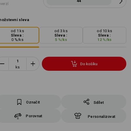
44
 verzí
ožstevní sleva
od 1 ks
od 3 ks
od 10 ks
Sleva :
Sleva :
Sleva :
0
%/
ks
5
%/
ks
12
%/
ks
Do košíku
ks
Označit
Sdílet
Porovnat
Personalizovat