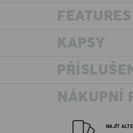
FEATURES
KAPSY
PŘÍSLUŠE
NÁKUPNÍ 
NAJÍT ALT