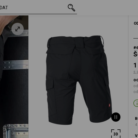
vč. DPH
1 369,72 Kč
44
s připočtením dopra
O
#
Š
1
s 
od
od
od
B
4
V