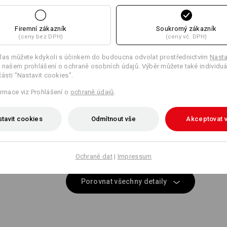
Stejné vybavení:
Stejné vybavení:
Firemní zákazník
Soukromý zákazník
(ceny bez DPH)
(ceny vč. DPH)
11
11
las můžete kdykoli s účinkem do budoucna odvolat prostřednictvím
Nasta
 našem prohlášení o ochraně osobních údajů. Výběr můžete také individuá
části "Nastavit cookies".
ormace viz Prohlášení o
ochraně údajů
.
+9 další vybavení
+8 další vybavení
tavit cookies
Odmítnout vše
Akceptovat 
Ochraně dat
|
Impressum
Porovnat všechny detaily
 LIGHT
KLIP? S
vnicovému vzoru s integrovanými
Tužka, šroubovák nebo měři