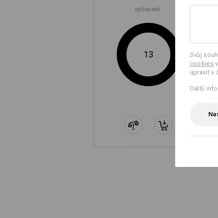
vybavení:
13
Svůj souh
cookies
v
upravit v 
Další inf
Nas
RIPSTOP
I náš nejlehčí ripstop je díky šacho