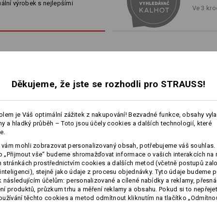
*Není zahrnuto v dodávce. Objednejt
ální výrobek s nejlepšími
Ve 3 kro
e taktika: Vydáváme se novými cestami, zkoumáme hranice texti
konalou kombinaci lehkosti a odolnosti – spojenou s tradičním
Materiál:
Svrchní materiál
96
%
Polyamid
/
4
Ukázat kolekci
Pokyny pro péči:
Perte v pračce na 40 °C
Sušte v sušičce na nízkou tepl
Děkujeme, že jste se rozhodli pro STRAUSS!
Nečistěte chemicky
LEHKÝ, 
lem je Váš optimální zážitek z nakupování! Bezvadné funkce, obsahy vyl
y a hladký průběh – Toto jsou účely cookies a dalších technologií, které
e.
Jak lehký může být ripstop? Ja
roztržení? A: Jaká taktika pr
více
vám mohli zobrazovat personalizovaný obsah, potřebujeme váš souhlas. 
letním horku? e.s.t:aktik! Ult
Personalizace:
ko „Přijmout vše“ budeme shromažďovat informace o vašich interakcích na 
klimatizačními vlastnostmi se 
stránkách prostřednictvím cookies a dalších metod (včetně postupů zal
barvách. Původ a technologi
inteligenci), stejně jako údaje z procesu objednávky. Tyto údaje budeme p
Vlastní návrh
nejnáročněj
 následujícím účelům: personalizované a cílené nabídky a reklamy, přesná
Funkční short e.s.​dynashield
Funkční short e.s.​dynashield
í produktů, průzkum trhu a měření reklamy a obsahu. Pokud si to nepřejet
solid
užívání těchto cookies a metod odmítnout kliknutím na tlačítko „Odmítnou