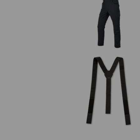
Kalhoty s laclem e.s.t:aktik ligh
ripstop
Šle e.s.t:aktik