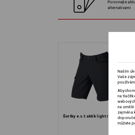
Porovnejte aktu
Naš
alternativami
hledáme do
Naším úko
Vaše zájm
používám
Abychom 
na tlačít
webových 
na umělé 
zejména k
Šortky e.s.​t:aktik light ripstop
doporučen
můžete po