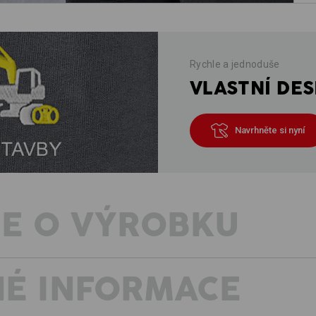
Rychle a jednoduše
VLASTNÍ DES
Navrhněte si nyní
E O VÝROBKU
É INFORMACE
ŠORTKY S TAKTICKOU VÝHODOU
Ultralehký ripstop – ideální pro hork
Silné, když jde do tuhého – v každé s