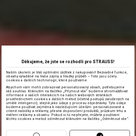
Děkujeme, že jste se rozhodli pro STRAUSS!
Naším úkolem je Váš optimální zážitek z nakupování! Bezvadné funkce,
obsahy vyladěné na Vaše zájmy a hladký průběh – Toto jsou účely
cookies a dalších technologií, které používáme.
Abychom vám mohli zobrazovat personalizovaný obsah, potřebujeme
váš souhlas. Kliknutím na tlačítko „Přijmout vše“ budeme shromažďovat
informace o vašich interakcích na našich webových stránkách
prostřednictvím cookies a dalších metod (včetně postupů založených na
umělé inteligenci), stejně jako údaje z procesu objednávky. Tyto údaje
budeme používat zejména k následujícím účelům: personalizované a
cílené nabídky a reklamy, přesná doporučení produktů, průzkum trhu a
měření reklamy a obsahu. Pokud si to nepřejete, můžete používání
těchto cookies a metod odmítnout kliknutím na tlačítko „Odmítnout vše“.