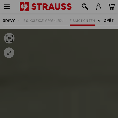
ZPĚT    >
ODĚVY
TÉMATA
E.S. KOLEKCE V PŘEHLEDU
E.S.MOTION TEN