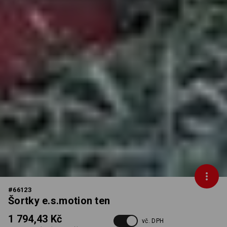
#
66123
Šortky e.s.motion ten
1 794,43 Kč
vč. DPH