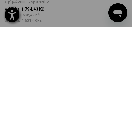
s připočtením dopravného
od 1 ks:
1 794,43 Kč
od 3 ks:
1 696,42 Kč
od 10 ks:
1 631,08 Kč
Dodací lhůta cca 3-5
pracovních dnů
BARVA
VELIKOST
44
vybrat
vybrat
maskovací zelená
Množstevní sleva
od 1 ks
od 3 ks
od 10 ks
Sleva :
Sleva :
Sleva :
0
%/
ks
5
%/
ks
9
%/
ks