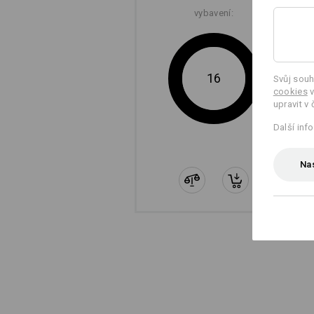
vybavení:
16
Svůj souh
cookies
v
upravit v 
Další inf
Nas