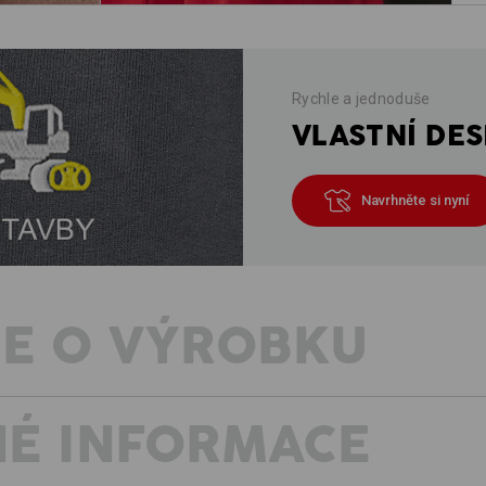
Rychle a jednoduše
VLASTNÍ DES
Navrhněte si nyní
E O VÝROBKU
É INFORMACE
POLOVIČNÍ DÉLKA – PLNÁ FUNKČ
Za horkých dnů rádi ušetříme něco dé
šortky e.s.motion je charakteristick