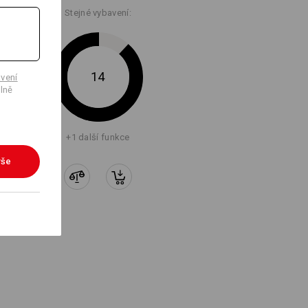
Stejné vybavení:
14
vení
lně
+1 další funkce
vše