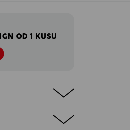
IGN OD 1 KUSU
NOST
lky, ale nechceme přijít o funkčnost: Pro
ý pohodlný střih a řešení kapes promyšlené