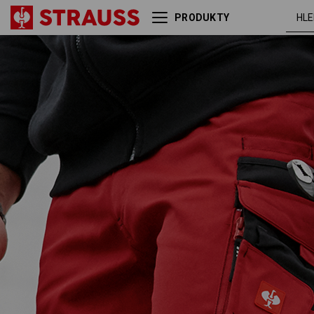
PRODUKTY
červená /
Šortky e.s.motion
černá