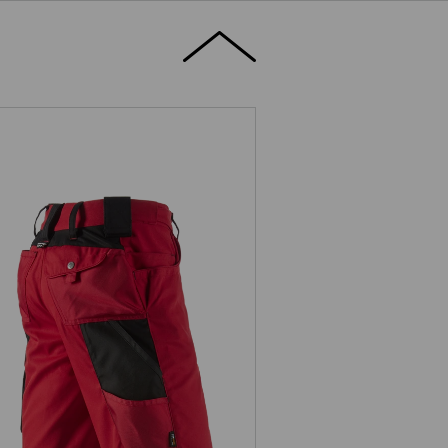
Šortky e.s.motion