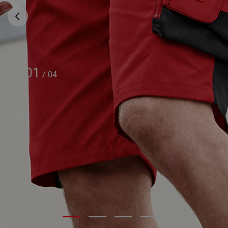
01
/
04