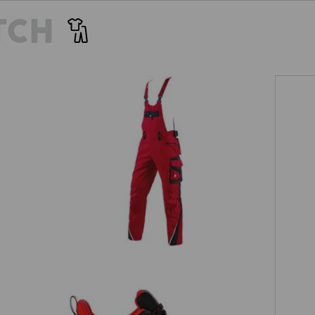
TCH
Kalhoty s laclem e.s.motion