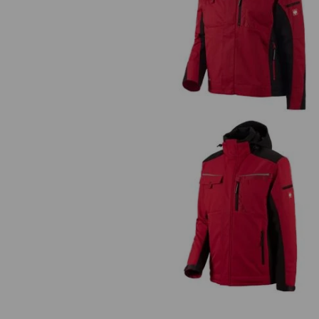
Bunda do pasu e.s.motion
Softshellová bunda e.s.motio