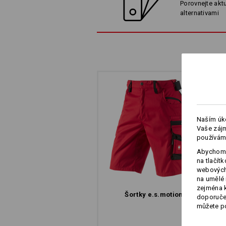
Porovnejte aktu
alternativami
Naším úko
Vaše zájm
používám
Abychom 
na tlačít
webových 
na umělé 
zejména k
Šortky e.s.​motion
doporučen
můžete po