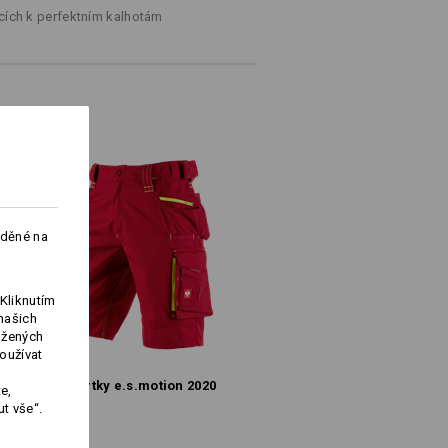
cích k perfektním kalhotám
%
Bavlna
(cca. 245 g/m²)
Nebělit
Žehlete žehličkou nastavenou na
středně vysokou teplotu
aděné na
do vyprodání zásob !!!
Kliknutím
našich
ožených
oužívat
Šortky e.s.​motion 2020
e,
Logoservice
t vše“.