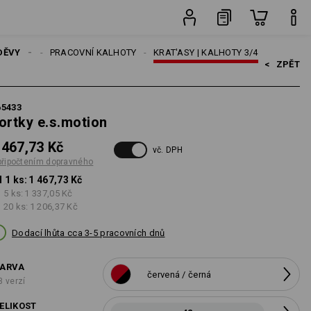
ého
ks
DĚVY
MUŽI
PRACOVNÍ KALHOTY
KRAT'ASY | KALHOTY 3/4
<   
ZPĚT
65433
ortky e.s.motion
 467,73 Kč
vč. DPH
připočtením dopravného
 1 ks:
1 467,73 Kč
 5 ks:
1 337,05 Kč
 20 ks:
1 206,37 Kč
Dodací lhůta cca 3-5 pracovních dnů
ARVA
červená / černá
3 verzí
ELIKOST