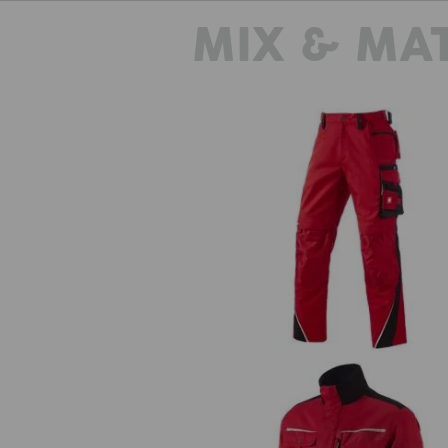
MIX & MA
Kalhoty do pasu e.s.motion