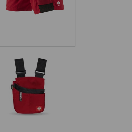
Řemeslnická brašna e.s.motion