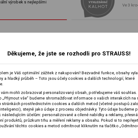
na metr
ální výrobek s nejlepšími
Ve 3 kro
Materiál:
Svrchní materiál
65
%
Polyester
/
35
vhodná rada kapes
vhodná rada opasku
Pokyny pro péči:
Perte v pračce na 60 °C
Sušte v sušičce
Děkujeme, že jste se rozhodli pro STRAUSS!
Lze čistit chemicky
lem je Váš optimální zážitek z nakupování! Bezvadné funkce, obsahy vyl
více
y a hladký průběh – Toto jsou účely cookies a dalších technologií, které
1
/
3
!!! Sezónní zboží !!! K dodání jen 
e.
vám mohli zobrazovat personalizovaný obsah, potřebujeme váš souhlas. 
ko „Přijmout vše“ budeme shromažďovat informace o vašich interakcích na 
stránkách prostřednictvím cookies a dalších metod (včetně postupů zal
Personalizace:
inteligenci), stejně jako údaje z procesu objednávky. Tyto údaje budeme p
 následujícím účelům: personalizované a cílené nabídky a reklamy, přesná
Šortky e.s.​motion ten
Šortky e.s.​active
í produktů, průzkum trhu a měření reklamy a obsahu. Pokud si to nepřejet
Vlastní návrh
užívání těchto cookies a metod odmítnout kliknutím na tlačítko „Odmítnou