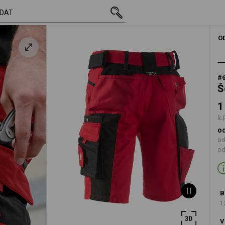
vč. DPH
1 467,73 Kč
42
s připočtením dopravn
O
#
Š
1
s 
od
od
od
B
1
V