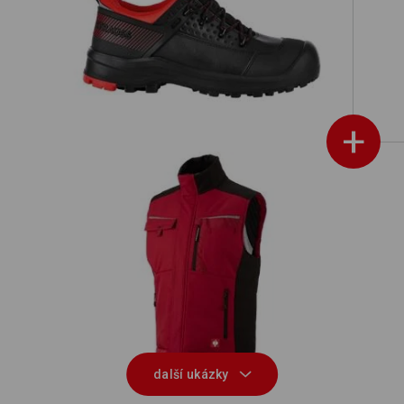
S3 Bezpečnostní obuv e.s. Katavi low
+
n
Softshellová vesta e.s.motion
další ukázky