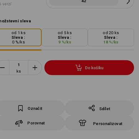
42
6 verzí
ožstevní sleva
od 1 ks
od 5 ks
od 20 ks
Sleva :
Sleva :
Sleva :
0
%/
ks
9
%/
ks
18
%/
ks
Do košíku
ks
Označit
Sdílet
Porovnat
Personalizovat