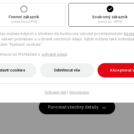
Stejné vybavení:
Stejné vybavení:
Firemní zákazník
Soukromý zákazník
(ceny bez DPH)
(ceny vč. DPH)
14
14
las můžete kdykoli s účinkem do budoucna odvolat prostřednictvím
Nasta
 našem prohlášení o ochraně osobních údajů. Výběr můžete také individuá
části "Nastavit cookies".
ormace viz Prohlášení o
ochraně údajů
.
+2 další vybavení
+2 další vybavení
tavit cookies
Odmítnout vše
Akceptovat 
Ochraně dat
|
Impressum
Porovnat všechny detaily