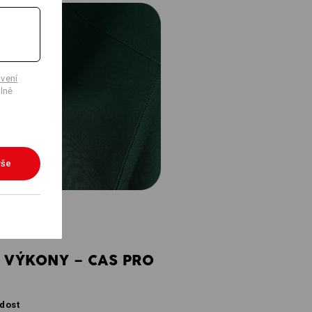
vení
lně
vše
 VÝKONY – CAS PRO
ádost