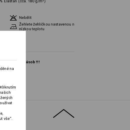
%
Elastan
(cca. 180 g/m²)
Nebělit
Žehlete žehličkou nastavenou na
nízkou teplotu
do vyprodání zásob !!!
aděné na
Kliknutím
našich
ožených
Logoservice
oužívat
e,
t vše“.