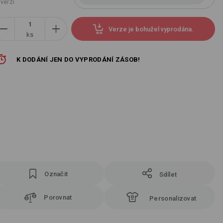
 verzí
Verze je bohužel vyprodána.
ks
K DODÁNÍ JEN DO VYPRODÁNÍ ZÁSOB!
Označit
Sdílet
Porovnat
Personalizovat