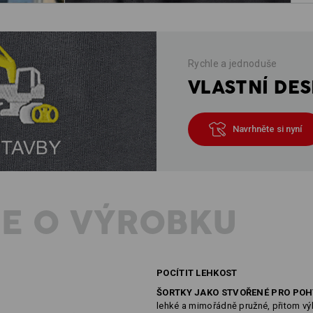
Rychle a jednoduše
VLASTNÍ DES
Navrhněte si nyní
E O VÝROBKU
POCÍTIT LEHKOST
ŠORTKY JAKO STVOŘENÉ PRO POH
lehké a mimořádně pružné, přitom vý