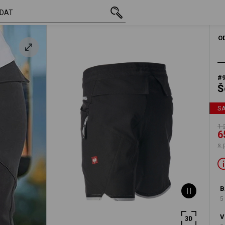
vč. DPH
1 206,37 Kč
46
653,40 Kč
s připočtením dopravné
O
#
Š
S
1 
6
s 
B
5
V