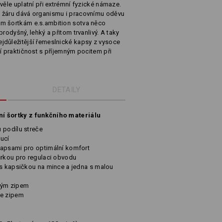
věle uplatní při extrémní fyzické námaze.
o žáru dává organismu i pracovnímu oděvu
ým šortkám e.s.ambition sotva něco
rodyšný, lehký a přitom trvanlivý. A taky
jdůležitější řemeslnické kapsy z vysoce
jí praktičnost s příjemným pocitem při
DETAILY
ní šortky z funkčního materiálu
 podílu streče
ucí
kapsami pro optimální komfort
ůrkou pro regulaci obvodu
 s kapsičkou na mince a jedna s malou
hým zipem
se zipem