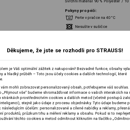
Svrchní materiál
90
%
Polyester
/
10
Pokyny pro péči:
Perte v pračce na 40 °C
Nesušte v sušičce
Nečistěte chemicky
Děkujeme, že jste se rozhodli pro STRAUSS!
!!! Sezónní zboží !!! K dodání jen 
lem je Váš optimální zážitek z nakupování! Bezvadné funkce, obsahy vyl
y a hladký průběh – Toto jsou účely cookies a dalších technologií, které
e.
Personalizace:
vám mohli zobrazovat personalizovaný obsah, potřebujeme váš souhlas. 
více
ko „Přijmout vše“ budeme shromažďovat informace o vašich interakcích na 
stránkách prostřednictvím cookies a dalších metod (včetně postupů zal
Vlastní návrh
inteligenci), stejně jako údaje z procesu objednávky. Tyto údaje budeme p
É INFORMACE
 následujícím účelům: personalizované a cílené nabídky a reklamy, přesná
í produktů, průzkum trhu a měření reklamy a obsahu. Pokud si to nepřejet
užívání těchto cookies a metod odmítnout kliknutím na tlačítko „Odmítnou