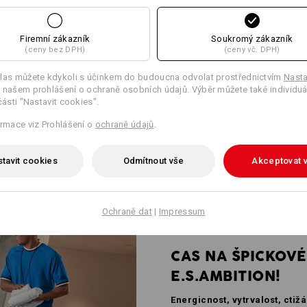
Firemní zákazník
Soukromý zákazník
(ceny bez DPH)
(ceny vč. DPH)
las můžete kdykoli s účinkem do budoucna odvolat prostřednictvím
Nasta
 našem prohlášení o ochraně osobních údajů. Výběr můžete také individuá
y cargo: I když jsou tyto
části "Nastavit cookies".
a mají zip, neprekážejí pri
pné.
ormace viz Prohlášení o
ochraně údajů
.
tavit cookies
Odmítnout vše
Akceptovat 
Ochraně dat
|
Impressum
CAS NA ŠPICKOVÉ
E.S.AMBITION!
Energicnost, vytrvalost, ctiž