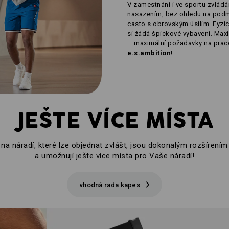
V zamestnání i ve sportu zvlád
nasazením, bez ohledu na podm
casto s obrovským úsilím. Fyzick
si žádá špickové vybavení. Max
– maximální požadavky na praco
e.s.ambition!
JEŠTE VÍCE MÍSTA
na náradí, které lze objednat zvlášt, jsou dokonalým rozšírení
a umožnují ješte více místa pro Vaše náradí!
vhodná rada kapes