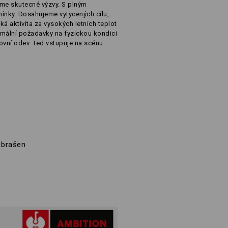
áme skutecné výzvy. S plným
ínky. Dosahujeme vytycených cílu,
á aktivita za vysokých letních teplot
imální požadavky na fyzickou kondici
vní odev. Ted vstupuje na scénu
m brašen