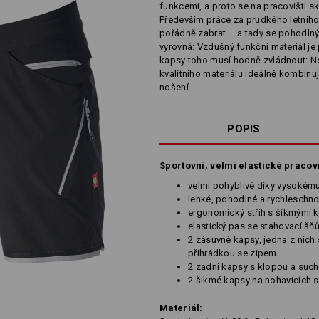
funkcemi, a proto se na pracovišti sk
Především práce za prudkého letníh
pořádně zabrat – a tady se pohodln
vyrovná: Vzdušný funkční materiál je p
kapsy toho musí hodně zvládnout: Ne
kvalitního materiálu ideálně kombinu
nošení.
POPIS
Sportovní, velmi elastické pracov
velmi pohyblivé díky vysokému
lehké, pohodlné a rychleschno
ergonomický střih s šikmými 
elastický pas se stahovací šň
2 zásuvné kapsy, jedna z nich
přihrádkou se zipem
2 zadní kapsy s klopou a suc
2 šikmé kapsy na nohavicích 
Materiál: