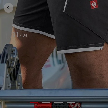
01
/
04