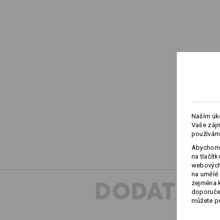
Naším úko
Vaše zájm
používám
Abychom 
na tlačít
webových 
na umělé 
DODATEČN
zejména k
doporučen
můžete po