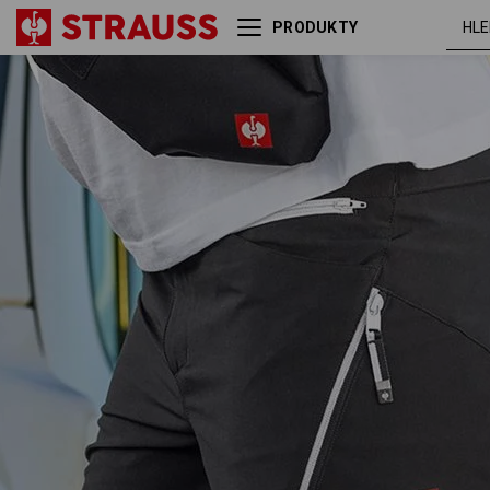
PRODUKTY
černá /
Šortky e.s.ambition
platinová