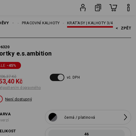
ho
ks
DĚVY
MUŽI
PRACOVNÍ KALHOTY
KRAT'ASY | KALHOTY 3/4
<   
ZPĚT
96320
ortky e.s.ambition
ALE
-45
%
206,37 Kč
vč. DPH
53,40 Kč
připočtením dopravného
Není dostupný
ARVA
černá / platinová
 verzí
ELIKOST
46