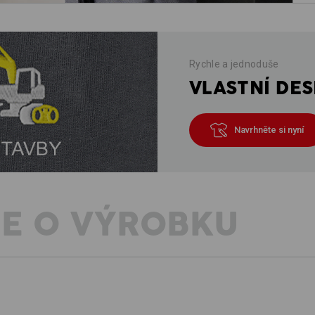
Rychle a jednoduše
VLASTNÍ DES
Navrhněte si nyní
E O VÝROBKU
POPIS
D