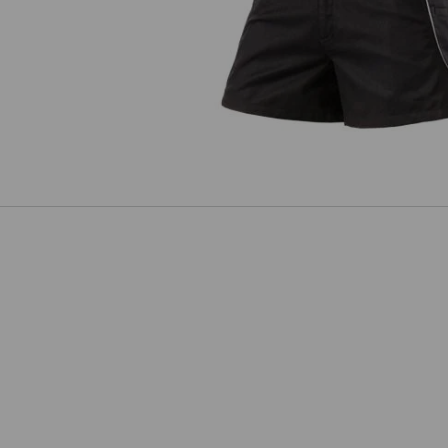
X šortky e.s.active