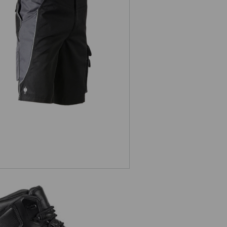
Šortky e.s.active