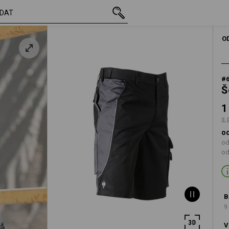
vč. DPH
1 206,37 Kč
42
s připočtením dopravné
O
#
Š
1
s 
od
od
od
B
9
V