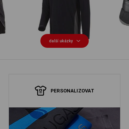
Triko s dlouhým rukávem cotton
S3
e.s.active
další ukázky
PERSONALIZOVAT