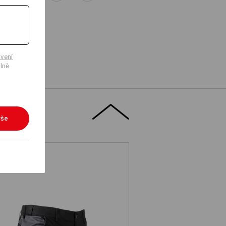
vení
lně
vše