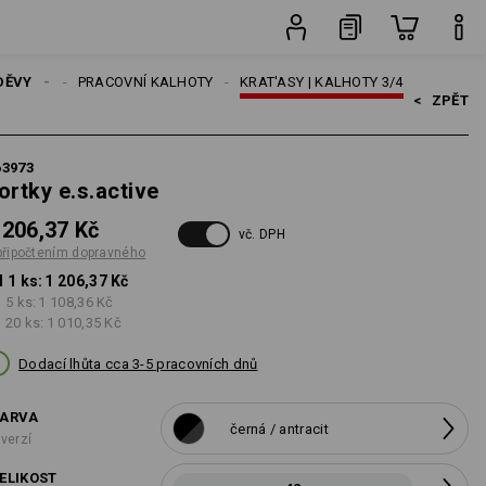
ho
ks
DĚVY
MUŽI
PRACOVNÍ KALHOTY
KRAT'ASY | KALHOTY 3/4
<   
ZPĚT
63973
ortky e.s.active
 206,37 Kč
vč. DPH
připočtením dopravného
 1 ks:
1 206,37 Kč
 5 ks:
1 108,36 Kč
 20 ks:
1 010,35 Kč
Dodací lhůta cca 3-5 pracovních dnů
ARVA
černá / antracit
 verzí
ELIKOST