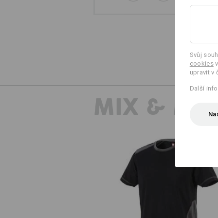
Svůj souh
cookies
v
upravit v 
Další inf
MIX & MA
Nas
Tričko cotton e.s.active