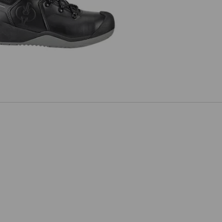
 Bezpeč.obuv pokr./živičných pov.
e.s. Bayreuth