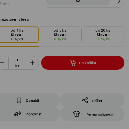
42
2 verzí
ožstevní sleva
od 1 ks
od 5 ks
od 20 ks
Sleva :
Sleva :
Sleva :
0
%/
ks
8
%/
ks
16
%/
ks
Do košíku
ks
Označit
Sdílet
Porovnat
Personalizovat