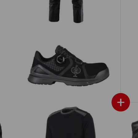
S1 Bezpečnostní polobotky e.s.
Mareb
+