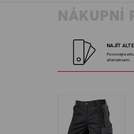
NÁKUPNÍ 
POHYBLIVÝ PAS
Elastické a pohodlné: Integ
NAJÍT ALT
sezení a poskytuje více než
Porovnejte aktu
alternativami