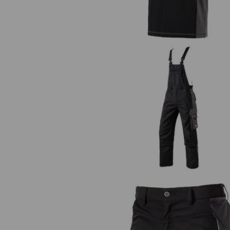
Kalhoty s laclem e.s.active