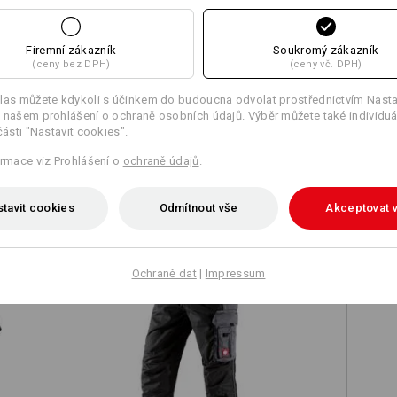
Firemní zákazník
Soukromý zákazník
(ceny bez DPH)
(ceny vč. DPH)
Porovnat všechny detaily
las můžete kdykoli s účinkem do budoucna odvolat prostřednictvím
Nasta
 našem prohlášení o ochraně osobních údajů. Výběr můžete také individuá
části "Nastavit cookies".
ormace viz Prohlášení o
ochraně údajů
.
TCH
tavit cookies
Odmítnout vše
Akceptovat 
Ochraně dat
|
Impressum
Kalhoty do pasu e.s.active