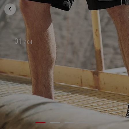
01
/
04