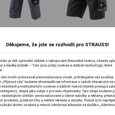
!!! Sezónní zboží !!! K dodání jen 
více
Personalizace:
Pirátské kalhoty e.s.​active
Šortky e.s.​motion
Vlastní návrh
Děkujeme, že jste se rozhodli pro STRAUSS!
Stejné vybavení:
Stejné vybavení:
lem je Váš optimální zážitek z nakupování! Bezvadné funkce, obsahy vyl
y a hladký průběh – Toto jsou účely cookies a dalších technologií, které
e.
16
14
vám mohli zobrazovat personalizovaný obsah, potřebujeme váš souhlas. 
ko „Přijmout vše“ budeme shromažďovat informace o vašich interakcích na 
stránkách prostřednictvím cookies a dalších metod (včetně postupů zal
inteligenci), stejně jako údaje z procesu objednávky. Tyto údaje budeme p
 následujícím účelům: personalizované a cílené nabídky a reklamy, přesná
+1 další funkce
í produktů, průzkum trhu a měření reklamy a obsahu. Pokud si to nepřejet
užívání těchto cookies a metod odmítnout kliknutím na tlačítko „Odmítnou