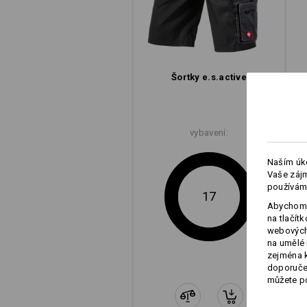
Šortky e.s.​active
vybavení:
Naším úko
Vaše zájm
používám
17
Abychom 
na tlačít
webových 
na umělé 
zejména k
doporučen
můžete po