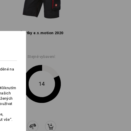
do vyprodání zásob !!!
Šortky e.s.​motion 2020
Logoservice
Stejné vybavení:
aděné na
14
Kliknutím
našich
ožených
oužívat
e,
t vše“.